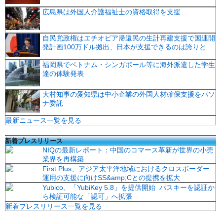
広島県は外国人介護福祉士の資格取得を支援
自民党政権はエチオピア帰還民の生計再建支援で国連開
発計画100万ドル拠出、日本が支援できるのは誇りと
福岡県でベトナム・シンガポール等に海外派遣した学生
達の体験発表
大村知事の愛知県は中小企業の外国人材確保支援をパソ
ナ委託
最新ニュース一覧を見る
新着プレスリリース
NIQの最新レポート：中国のコマース革新が世界の小売
業界を再構築
First Plus、アジア太平洋地域におけるクロスボーダー
運用の支援に向けSS&amp;Cとの提携を拡大
Yubico、「YubiKey 5.8」を提供開始 パスキーを認証か
ら検証可能な「認可」へ拡張
新着プレスリリース一覧を見る