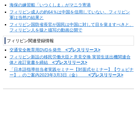
海保の練習船「いつくしま」がマニラ寄港
フィリピン成人の約64％は中国を信用していない、フィリピン
軍は当然の結果と
フィリピン国防省長官が国民は中国に対して目を覚ますべきと、
フィリピン人を猿と描写の動画公開で
フィリピン関連登録情報
交通安全教育用DVDを発売
<プレスリリース>
フィリピン新設の移民労働大臣と意見交換 実習生送出機関連合
体と改訂覚書を締結
<プレスリリース>
「日本語指導担当者実践セミナー【対面式セミナー】【ウェビナ
ー】」のご案内2023年3月3日（金）
<プレスリリース>