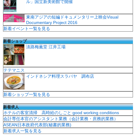
ル」国立新美術館で開催
東南アジアの短編ドキュメンタリー上映会Visual
Documentary Project 2016
新着イベント一覧を見る
新着ショップ
淡路梅薫堂 江井工場
テテマニス
インドネシア料理スラバヤ 調布店
新着ショップ一覧を見る
新着求人
ホテルの客室清掃 高時給のしごと:good working conditions
会計専任本官のアシスタント業務（会計業務・庶務的業務）
ASEAN日本政府代表部(秘書的業務)
新着求人一覧を見る