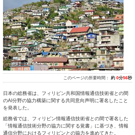
このページの所要時間：
約
0
分
56
秒
日本の総務省は、フィリピン共和国情報通信技術省との間
のAI分野の協力構築に関する共同意向声明に署名したこと
を発表した。
総務省では、フィリピン情報通信技術省との間で署名した
「情報通信技術分野の協力に関する覚書」に基づき、情報
通信分野におけるフィリピンとの協力を進めてきた。