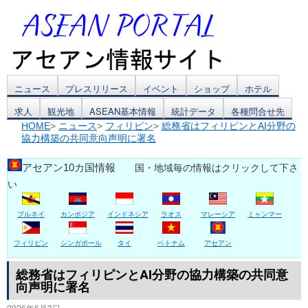
コ
ニュース
プレスリリース
イベント
ショップ
ホテル
求人
観光地
ASEAN基本情報
統計データ
各種問合せ先
ン
HOME
>
ニュース
>
フィリピン
>
総務省はフィリピンとAI分野の
協力構築の共同意向声明に署名
テ
ン
アセアン10カ国情報
国・地域毎の情報はクリックして下さ
い
ツ
ブルネイ
カンボジア
インドネシア
ラオス
マレーシア
ミャンマー
へ
ス
フィリピン
シンガポール
タイ
ベトナム
アセアン
キ
総務省はフィリピンとAI分野の協力構築の共同意
向声明に署名
ッ
2026年6月3日