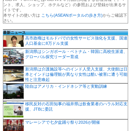
ント、求人、ショップ、ホテルなど）の参照および登録が出来るサ
イトです。
本サイトの使い方は
こちら(ASEANポータルの歩き方)
からご確認下
さい。
最新ニュース
高市政権はモルドバでの女性サービス強化を支援、国連
人口基金に8万ドル支援
新潟県はシンガポール・ベトナム・韓国に高校生派遣、
グローバル探究リーダー育成
新潟県は介護施設等へのインド人受入支援、大使館は日
本とインドは倫理観が異なり女性は酷い被害に遭う可能
性と注意喚起
陸自はアメリカ・インドネシア等と実動訓練
移民反対の石田知事の福井県は飲食業者のハラル対応支
援、JTBに委託
マレーシアで七夕盆踊り祭り2026が開催