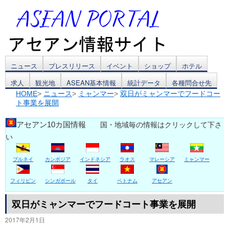
コ
ニュース
プレスリリース
イベント
ショップ
ホテル
求人
観光地
ASEAN基本情報
統計データ
各種問合せ先
ン
HOME
>
ニュース
>
ミャンマー
>
双日がミャンマーでフードコー
ト事業を展開
テ
ン
アセアン10カ国情報
国・地域毎の情報はクリックして下さ
い
ツ
ブルネイ
カンボジア
インドネシア
ラオス
マレーシア
ミャンマー
へ
ス
フィリピン
シンガポール
タイ
ベトナム
アセアン
キ
双日がミャンマーでフードコート事業を展開
2017年2月1日
ッ