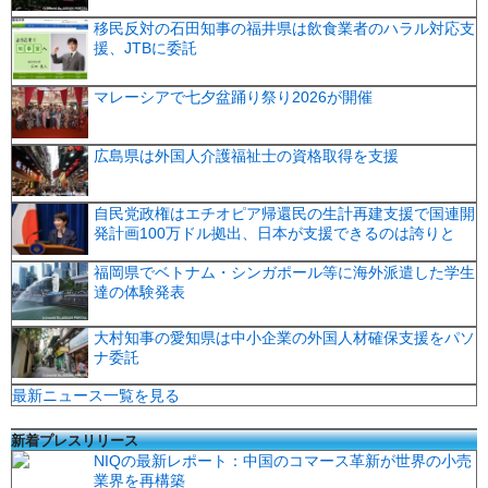
移民反対の石田知事の福井県は飲食業者のハラル対応支
援、JTBに委託
マレーシアで七夕盆踊り祭り2026が開催
広島県は外国人介護福祉士の資格取得を支援
自民党政権はエチオピア帰還民の生計再建支援で国連開
発計画100万ドル拠出、日本が支援できるのは誇りと
福岡県でベトナム・シンガポール等に海外派遣した学生
達の体験発表
大村知事の愛知県は中小企業の外国人材確保支援をパソ
ナ委託
最新ニュース一覧を見る
新着プレスリリース
NIQの最新レポート：中国のコマース革新が世界の小売
業界を再構築