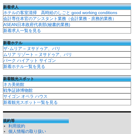
新着求人
ホテルの客室清掃 高時給のしごと:good working conditions
会計専任本官のアシスタント業務（会計業務・庶務的業務）
ASEAN日本政府代表部(秘書的業務)
新着求人一覧を見る
新着ホテル
ザ･ムリア – ヌサドゥア、バリ
ムリア リゾート – ヌサドゥア、バリ
パーク ハイアット サイゴン
新着ホテル一覧を見る
新着観光スポット
ネカ美術館
戦争証跡博物館
サイゴン オペラ ハウス
新着観光スポット一覧を見る
規約等
利用規約
個人情報の取り扱い