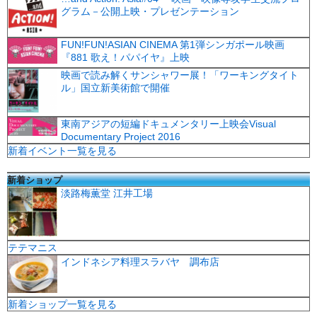
グラム－公開上映・プレゼンテーション
FUN!FUN!ASIAN CINEMA 第1弾シンガポール映画
『881 歌え！パパイヤ』上映
映画で読み解くサンシャワー展！「ワーキングタイト
ル」国立新美術館で開催
東南アジアの短編ドキュメンタリー上映会Visual
Documentary Project 2016
新着イベント一覧を見る
新着ショップ
淡路梅薫堂 江井工場
テテマニス
インドネシア料理スラバヤ 調布店
新着ショップ一覧を見る