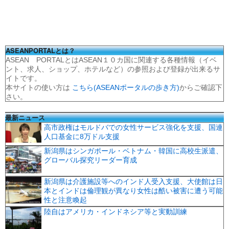
ASEANPORTALとは？
ASEAN PORTALとはASEAN１０カ国に関連する各種情報（イベ
ント、求人、ショップ、ホテルなど）の参照および登録が出来るサ
イトです。
本サイトの使い方は
こちら(ASEANポータルの歩き方)
からご確認下
さい。
最新ニュース
高市政権はモルドバでの女性サービス強化を支援、国連
人口基金に8万ドル支援
新潟県はシンガポール・ベトナム・韓国に高校生派遣、
グローバル探究リーダー育成
新潟県は介護施設等へのインド人受入支援、大使館は日
本とインドは倫理観が異なり女性は酷い被害に遭う可能
性と注意喚起
陸自はアメリカ・インドネシア等と実動訓練