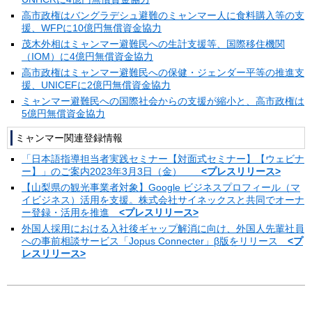
高市政権はバングラデシュ避難のミャンマー人に食料購入等の支
援、WFPに10億円無償資金協力
茂木外相はミャンマー避難民への生計支援等、国際移住機関
（IOM）に4億円無償資金協力
高市政権はミャンマー避難民への保健・ジェンダー平等の推進支
援、UNICEFに2億円無償資金協力
ミャンマー避難民への国際社会からの支援が縮小と、高市政権は
5億円無償資金協力
ミャンマー関連登録情報
「日本語指導担当者実践セミナー【対面式セミナー】【ウェビナ
ー】」のご案内2023年3月3日（金）
<プレスリリース>
【山梨県の観光事業者対象】Google ビジネスプロフィール（マ
イビジネス）活用を支援。株式会社サイネックスと共同でオーナ
ー登録・活用を推進
<プレスリリース>
外国人採用における入社後ギャップ解消に向け、外国人先輩社員
への事前相談サービス「Jopus Connecter」β版をリリース
<プ
レスリリース>