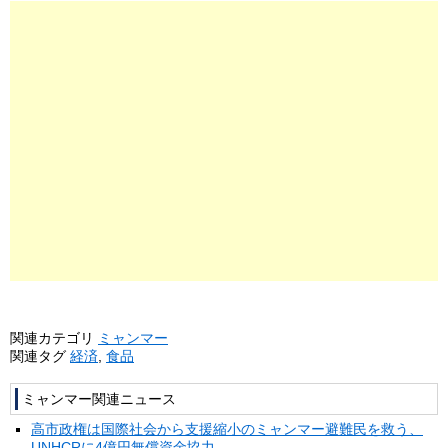
関連カテゴリ
ミャンマー
関連タグ
経済
,
食品
ミャンマー関連ニュース
高市政権は国際社会から支援縮小のミャンマー避難民を救う、
UNHCRに4億円無償資金協力