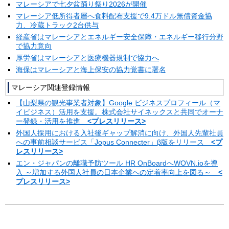
マレーシアで七夕盆踊り祭り2026が開催
マレーシア低所得者層へ食料配布支援で9.4万ドル無償資金協
力、冷蔵トラック2台供与
経産省はマレーシアとエネルギー安全保障・エネルギー移行分野
で協力意向
厚労省はマレーシアと医療機器規制で協力へ
海保はマレーシアと海上保安の協力覚書に署名
マレーシア関連登録情報
【山梨県の観光事業者対象】Google ビジネスプロフィール（マ
イビジネス）活用を支援。株式会社サイネックスと共同でオーナ
ー登録・活用を推進
<プレスリリース>
外国人採用における入社後ギャップ解消に向け、外国人先輩社員
への事前相談サービス「Jopus Connecter」β版をリリース
<プ
レスリリース>
エン・ジャパンの離職予防ツール HR OnBoardへWOVN.ioを導
入 ～増加する外国人社員の日本企業への定着率向上を図る～
<
プレスリリース>