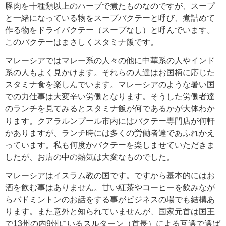
豚肉を十種類以上のハーブで煮たものなのですが、スープ
と一緒になっている物をスープバクテーと呼び、煮詰めて
作る物をドライバクテー（スープなし）と呼んでいます。
このバクテーはまさしくスタミナ飯です。
マレーシアではマレー系の人々の他に中華系の人やインド
系の人もよく見かけます。それらの人達はお国柄に応じた
スタミナ食を楽しんでいます。マレーシアのような暑い国
での力仕事は大変辛い労働となります。そうした労働者達
のランチを見てみるとスタミナ飯が何であるかが大体わか
ります。クアラルンプール市内にはバクテー専門店が何軒
かありますが、ランチ時には多くの労働者達であふれかえ
っています。私も何度かバクテーを楽しませていただきま
したが、お店の中の熱気は大変なものでした。
マレーシアはイスラム教の国です。ですから基本的にはお
酒を飲む事はありません。甘い紅茶やコーヒーを飲みなが
らバドミントンのお話をする事がビジネスの場でも結構あ
ります。また意外と知られていませんが、国家元首は国王
で13州の内9州にいるスルターン（首長）による互選で選ば