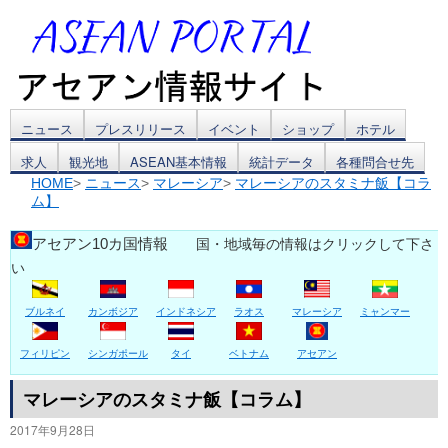
コ
ニュース
プレスリリース
イベント
ショップ
ホテル
求人
観光地
ASEAN基本情報
統計データ
各種問合せ先
ン
HOME
>
ニュース
>
マレーシア
>
マレーシアのスタミナ飯【コラ
ム】
テ
ン
アセアン10カ国情報
国・地域毎の情報はクリックして下さ
い
ツ
ブルネイ
カンボジア
インドネシア
ラオス
マレーシア
ミャンマー
へ
ス
フィリピン
シンガポール
タイ
ベトナム
アセアン
キ
マレーシアのスタミナ飯【コラム】
2017年9月28日
ッ