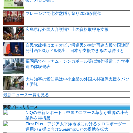
援、JTBに委託
マレーシアで七夕盆踊り祭り2026が開催
広島県は外国人介護福祉士の資格取得を支援
自民党政権はエチオピア帰還民の生計再建支援で国連開
発計画100万ドル拠出、日本が支援できるのは誇りと
福岡県でベトナム・シンガポール等に海外派遣した学生
達の体験発表
大村知事の愛知県は中小企業の外国人材確保支援をパソ
ナ委託
最新ニュース一覧を見る
新着プレスリリース
NIQの最新レポート：中国のコマース革新が世界の小売
業界を再構築
First Plus、アジア太平洋地域におけるクロスボーダー
運用の支援に向けSS&amp;Cとの提携を拡大