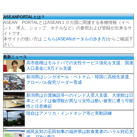
ASEANPORTALとは？
ASEAN PORTALとはASEAN１０カ国に関連する各種情報（イベ
ント、求人、ショップ、ホテルなど）の参照および登録が出来るサ
イトです。
本サイトの使い方は
こちら(ASEANポータルの歩き方)
からご確認下
さい。
最新ニュース
高市政権はモルドバでの女性サービス強化を支援、国連
人口基金に8万ドル支援
新潟県はシンガポール・ベトナム・韓国に高校生派遣、
グローバル探究リーダー育成
新潟県は介護施設等へのインド人受入支援、大使館は日
本とインドは倫理観が異なり女性は酷い被害に遭う可能
性と注意喚起
陸自はアメリカ・インドネシア等と実動訓練
移民反対の石田知事の福井県は飲食業者のハラル対応支