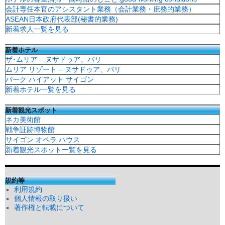
会計専任本官のアシスタント業務（会計業務・庶務的業務）
ASEAN日本政府代表部(秘書的業務)
新着求人一覧を見る
新着ホテル
ザ･ムリア – ヌサドゥア、バリ
ムリア リゾート – ヌサドゥア、バリ
パーク ハイアット サイゴン
新着ホテル一覧を見る
新着観光スポット
ネカ美術館
戦争証跡博物館
サイゴン オペラ ハウス
新着観光スポット一覧を見る
規約等
利用規約
個人情報の取り扱い
著作権と転載について