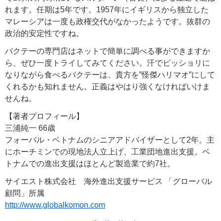
れます。任期は5年です。1957年にイギリスから独立した
マレーシアは一度も政権交代がなかったようです。抜群の
政治的安定性ですね。
バクテーの専門店はネットで簡単に調べる事ができますか
ら、ぜひ一度トライしてみてください。汗でビッショリに
なりながら食べるバクテーは、貴方を”怪傑ハリマオ”にして
くれるかも知れません。正義はやはり強くなければいけま
せんね。
【著者プロフィール】
三浦純一 66歳
フォーバル・ベトナムのシニアアドバイザーとして2年。主
にホーチミンでの現地法人立上げ、工業団地進出支援。ベ
トナムでの進出支援はほとんど製造業で約7社。
サイエスト株式会社 海外進出支援サービス 「グローバル
顧問」所属
http://www.globalkomon.com