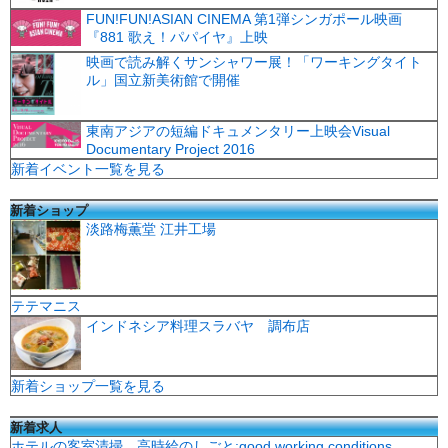
FUN!FUN!ASIAN CINEMA 第1弾シンガポール映画
『881 歌え！パパイヤ』上映
映画で読み解くサンシャワー展！「ワーキングタイト
ル」国立新美術館で開催
東南アジアの短編ドキュメンタリー上映会Visual
Documentary Project 2016
新着イベント一覧を見る
新着ショップ
淡路梅薫堂 江井工場
テテマニス
インドネシア料理スラバヤ 調布店
新着ショップ一覧を見る
新着求人
ホテルの客室清掃 高時給のしごと:good working conditions