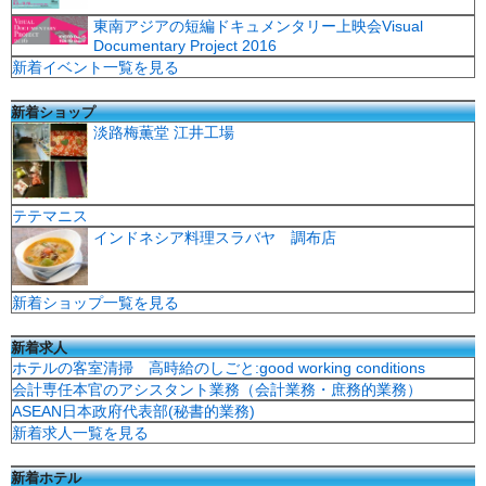
東南アジアの短編ドキュメンタリー上映会Visual
Documentary Project 2016
新着イベント一覧を見る
新着ショップ
淡路梅薫堂 江井工場
テテマニス
インドネシア料理スラバヤ 調布店
新着ショップ一覧を見る
新着求人
ホテルの客室清掃 高時給のしごと:good working conditions
会計専任本官のアシスタント業務（会計業務・庶務的業務）
ASEAN日本政府代表部(秘書的業務)
新着求人一覧を見る
新着ホテル