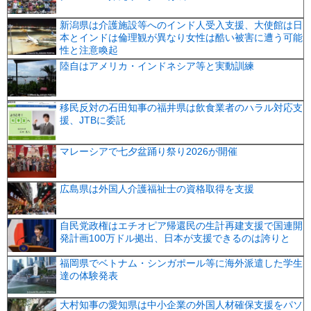
新潟県は介護施設等へのインド人受入支援、大使館は日
本とインドは倫理観が異なり女性は酷い被害に遭う可能
性と注意喚起
陸自はアメリカ・インドネシア等と実動訓練
移民反対の石田知事の福井県は飲食業者のハラル対応支
援、JTBに委託
マレーシアで七夕盆踊り祭り2026が開催
広島県は外国人介護福祉士の資格取得を支援
自民党政権はエチオピア帰還民の生計再建支援で国連開
発計画100万ドル拠出、日本が支援できるのは誇りと
福岡県でベトナム・シンガポール等に海外派遣した学生
達の体験発表
大村知事の愛知県は中小企業の外国人材確保支援をパソ