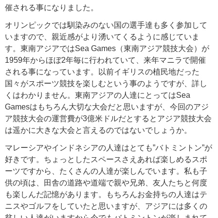
催される事になりました。
オリンピックでは馴染みのない国の選手達も多く参加して
いますので、親近感がより湧いてくるように感じていま
す。東南アジアではSea Games（東南アジア競技大会）が
1959年からほぼ2年毎に行われていて、来年マニラで開催
される事になっています。以前イギリスの植民地だった
国々がスポーツ競技を楽しむという事のようですが、詳し
くはわかりません。東南アジアの人達にとってはSea
Gamesはもちろん大切な大会だと思いますが、今回のアジ
ア競技大会の運営費が3億米ドルだとするとアジア競技大会
は遥かに大きな大会と言えるのではないでしょうか。
マレーシアやインドネシアの人達はとても”バトミントン”が
好きです。ちょっとしたスペースさえあれば楽しめるスポ
ーツですから、たくさんの人達が楽しんでいます。私も子
供の頃は、田舎の道路や道端で親や兄弟、友人たちと何度
も楽しんだ記憶があります。もちろんお金持ちの人達はテ
ニスやゴルフをしていたと思いますが、アジアには多くの
貧しい人達がいますから今でもバトミントンが楽しまれて