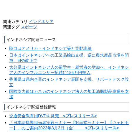
関連カテゴリ
インドネシア
関連タグ
スポーツ
インドネシア関連ニュース
陸自はアメリカ・インドネシア等と実動訓練
日本はインドネシアへの工業品輸出支援、逆に農水産品市場を開
放、EPA改正で
大分県はインドネシア人の留学生・就労者の増加へ、インドネシ
ア人のインフルエンサー招聘に194万円投入
香川県は県内企業のインドネシア展開を支援、サポートデスク設
立
国際協力銀はカネカのインドネシア法人の加工油脂製品事業を支
援
インドネシア関連登録情報
交通安全教育用DVDを発売
<プレスリリース>
「日本語指導担当者実践セミナー【対面式セミナー】【ウェビナ
ー】」のご案内2023年3月3日（金）
<プレスリリース>