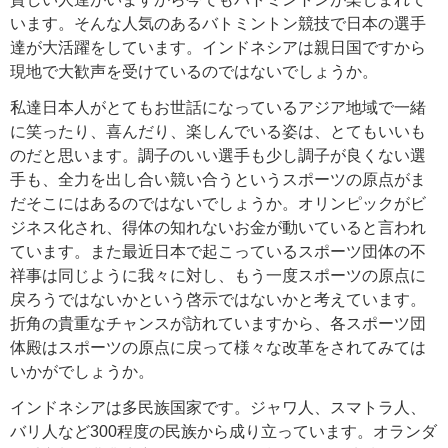
います。そんな人気のあるバトミントン競技で日本の選手
達が大活躍をしています。インドネシアは親日国ですから
現地で大歓声を受けているのではないでしょうか。
私達日本人がとてもお世話になっているアジア地域で一緒
に笑ったり、喜んだり、楽しんでいる姿は、とてもいいも
のだと思います。調子のいい選手も少し調子が良くない選
手も、全力を出し合い競い合うというスポーツの原点がま
だそこにはあるのではないでしょうか。オリンピックがビ
ジネス化され、得体の知れないお金が動いていると言われ
ています。また最近日本で起こっているスポーツ団体の不
祥事は同じように我々に対し、もう一度スポーツの原点に
戻ろうではないかという啓示ではないかと考えています。
折角の貴重なチャンスが訪れていますから、各スポーツ団
体殿はスポーツの原点に戻って様々な改革をされてみては
いかがでしょうか。
インドネシアは多民族国家です。ジャワ人、スマトラ人、
バリ人など300程度の民族から成り立っています。オランダ