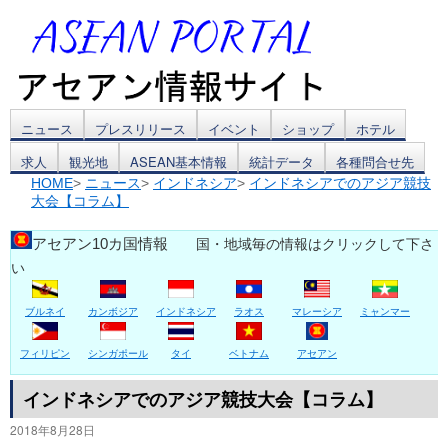
コ
ニュース
プレスリリース
イベント
ショップ
ホテル
求人
観光地
ASEAN基本情報
統計データ
各種問合せ先
ン
HOME
>
ニュース
>
インドネシア
>
インドネシアでのアジア競技
大会【コラム】
テ
ン
アセアン10カ国情報
国・地域毎の情報はクリックして下さ
い
ツ
ブルネイ
カンボジア
インドネシア
ラオス
マレーシア
ミャンマー
へ
ス
フィリピン
シンガポール
タイ
ベトナム
アセアン
キ
インドネシアでのアジア競技大会【コラム】
2018年8月28日
ッ