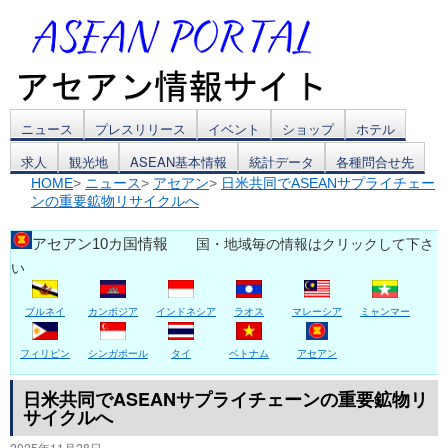
コ
ニュース
プレスリリース
イベント
ショップ
ホテル
求人
観光地
ASEAN基本情報
統計データ
各種問合せ先
ン
HOME
>
ニュース
>
アセアン
>
日米共同でASEANサプライチェー
ンの重要鉱物リサイクルへ
テ
ン
アセアン10カ国情報
国・地域毎の情報はクリックして下さ
い
ツ
ブルネイ
カンボジア
インドネシア
ラオス
マレーシア
ミャンマー
へ
ス
フィリピン
シンガポール
タイ
ベトナム
アセアン
キ
日米共同でASEANサプライチェーンの重要鉱物リ
サイクルへ
ッ
2025年11月28日