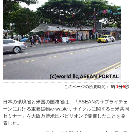
このページの所要時間：
約
1
分
9
秒
日本の環境省と米国の国務省は、「ASEANのサプライチェ
ーンにおける重要鉱物/e-wasteリサイクルに関する日米共同
セミナー」を大阪万博米国パビリオンで開催したことを発
表した。