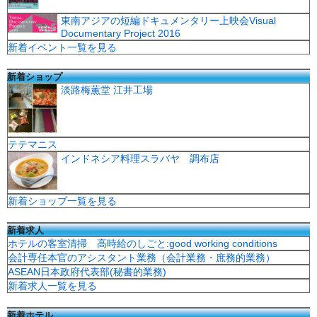
東南アジアの短編ドキュメンタリー上映会Visual
Documentary Project 2016
新着イベント一覧を見る
新着ショップ
淡路梅薫堂 江井工場
テテマニス
インドネシア料理スラバヤ 調布店
新着ショップ一覧を見る
新着求人
ホテルの客室清掃 高時給のしごと:good working conditions
会計専任本官のアシスタント業務（会計業務・庶務的業務）
ASEAN日本政府代表部(秘書的業務)
新着求人一覧を見る
新着ホテル