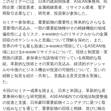
このセミナーには、日米の政府関係者、ASEAN事務局、民
間企業（製造業者、金属精錬業者、リサイクル業者、電子
商取引企業など）、研究者、投資家が参加した。
セミナー参加者は、重要鉱物の重要性と将来的なさらなる
需要増の見込み、一部の重要鉱物種やその精錬機能の地域
偏在性によるリスク、e-wasteからのリサイクルからの金属
回収のポテンシャルと意義について理解を深めた。また、
世界の中でも最も急速にe-wasteが増加しているASEAN地
域におけるe-wasteリサイクルについて、現状と制度面・実
態面の課題、参加者が当該地域で行っている画期的な取
組、革新的な技術とその実装の見込み、経済的ポテンシャ
ルや今後のビジネス機会や投資の可能性について、互いの
経験と知見を紹介・共有し、意義ある意見交換を実施し
た。
今回のセミナー成果を踏まえ、日本と米国は、革新的な産
業事例や新たな研究開発、ASEAN域内での現地法制度整備
の促進と支援、日米豪印重要鉱物イニシアチブに基づく取
り組みなどを通じて、重要鉱物の回収と精錬、並びに輸出