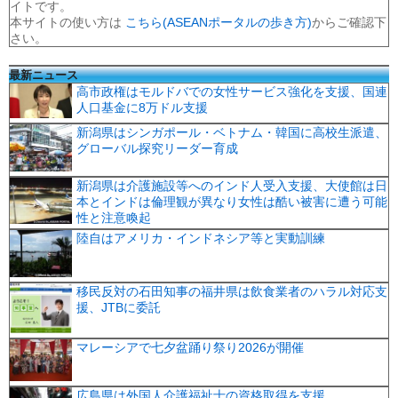
イトです。
本サイトの使い方は
こちら(ASEANポータルの歩き方)
からご確認下
さい。
最新ニュース
高市政権はモルドバでの女性サービス強化を支援、国連
人口基金に8万ドル支援
新潟県はシンガポール・ベトナム・韓国に高校生派遣、
グローバル探究リーダー育成
新潟県は介護施設等へのインド人受入支援、大使館は日
本とインドは倫理観が異なり女性は酷い被害に遭う可能
性と注意喚起
陸自はアメリカ・インドネシア等と実動訓練
移民反対の石田知事の福井県は飲食業者のハラル対応支
援、JTBに委託
マレーシアで七夕盆踊り祭り2026が開催
広島県は外国人介護福祉士の資格取得を支援