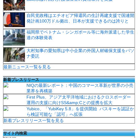
自民党政権はエチオピア帰還民の生計再建支援で国連開
発計画100万ドル拠出、日本が支援できるのは誇りと
福岡県でベトナム・シンガポール等に海外派遣した学生
達の体験発表
大村知事の愛知県は中小企業の外国人材確保支援をパソ
ナ委託
最新ニュース一覧を見る
新着プレスリリース
NIQの最新レポート：中国のコマース革新が世界の小売
業界を再構築
First Plus、アジア太平洋地域におけるクロスボーダー
運用の支援に向けSS&amp;Cとの提携を拡大
Yubico、「YubiKey 5.8」を提供開始 パスキーを認証か
ら検証可能な「認可」へ拡張
新着プレスリリース一覧を見る
サイト内検索