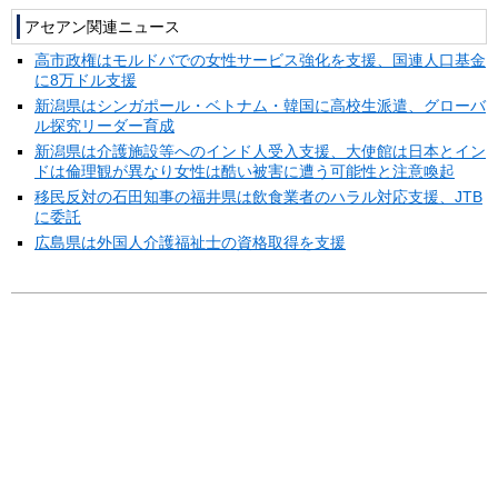
アセアン関連ニュース
高市政権はモルドバでの女性サービス強化を支援、国連人口基金
に8万ドル支援
新潟県はシンガポール・ベトナム・韓国に高校生派遣、グローバ
ル探究リーダー育成
新潟県は介護施設等へのインド人受入支援、大使館は日本とイン
ドは倫理観が異なり女性は酷い被害に遭う可能性と注意喚起
移民反対の石田知事の福井県は飲食業者のハラル対応支援、JTB
に委託
広島県は外国人介護福祉士の資格取得を支援