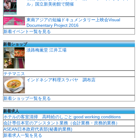
ル」国立新美術館で開催
東南アジアの短編ドキュメンタリー上映会Visual
Documentary Project 2016
新着イベント一覧を見る
新着ショップ
淡路梅薫堂 江井工場
テテマニス
インドネシア料理スラバヤ 調布店
新着ショップ一覧を見る
新着求人
ホテルの客室清掃 高時給のしごと:good working conditions
会計専任本官のアシスタント業務（会計業務・庶務的業務）
ASEAN日本政府代表部(秘書的業務)
新着求人一覧を見る