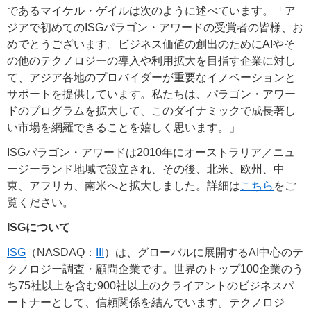
であるマイケル・ゲイルは次のように述べています。「ア
ジアで初めてのISGパラゴン・アワードの受賞者の皆様、お
めでとうございます。ビジネス価値の創出のためにAIやそ
の他のテクノロジーの導入や利用拡大を目指す企業に対し
て、アジア各地のプロバイダーが重要なイノベーションと
サポートを提供しています。私たちは、パラゴン・アワー
ドのプログラムを拡大して、このダイナミックで成長著し
い市場を網羅できることを嬉しく思います。」
ISGパラゴン・アワードは2010年にオーストラリア／ニュ
ージーランド地域で設立され、その後、北米、欧州、中
東、アフリカ、南米へと拡大しました。詳細は
こちら
をご
覧ください。
ISGについて
ISG
（NASDAQ：
III
）は、グローバルに展開するAI中心のテ
クノロジー調査・顧問企業です。世界のトップ100企業のう
ち75社以上を含む900社以上のクライアントのビジネスパ
ートナーとして、信頼関係を結んでいます。テクノロジ