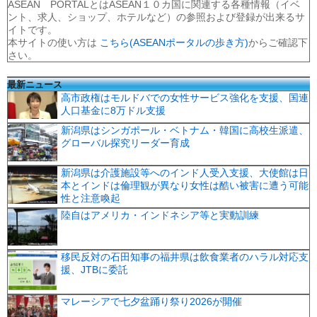
ASEAN PORTALとはASEAN１０カ国に関連する各種情報（イベ
ント、求人、ショップ、ホテルなど）の参照および登録が出来るサ
イトです。
本サイトの使い方は
こちら(ASEANポータルの歩き方)
からご確認下
さい。
最新ニュース
高市政権はモルドバでの女性サービス強化を支援、国連
人口基金に8万ドル支援
新潟県はシンガポール・ベトナム・韓国に高校生派遣、
グローバル探究リーダー育成
新潟県は介護施設等へのインド人受入支援、大使館は日
本とインドは倫理観が異なり女性は酷い被害に遭う可能
性と注意喚起
陸自はアメリカ・インドネシア等と実動訓練
移民反対の石田知事の福井県は飲食業者のハラル対応支
援、JTBに委託
マレーシアで七夕盆踊り祭り2026が開催