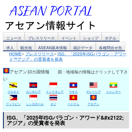
コ
ニュース
プレスリリース
イベント
ショップ
ホテル
求人
観光地
ASEAN基本情報
統計データ
各種問合せ先
ン
HOME
>
プレスリリース
>
ISG、「2025年ISGパラゴン・アワー
ド™アジア」の受賞者を発表
テ
ン
アセアン10カ国情報
国・地域毎の情報はクリックして下さ
い
ツ
ブルネイ
カンボジア
インドネシア
ラオス
マレーシア
ミャンマー
へ
ス
フィリピン
シンガポール
タイ
ベトナム
アセアン
キ
ISG、「2025年ISGパラゴン・アワード&#x2122;
アジア」の受賞者を発表
ッ