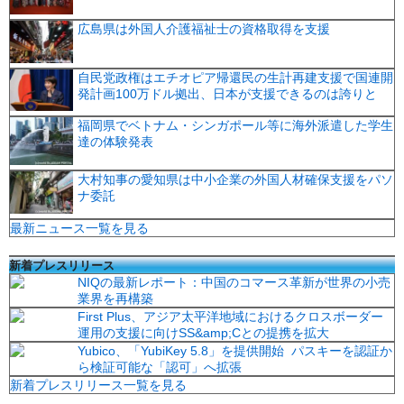
広島県は外国人介護福祉士の資格取得を支援
自民党政権はエチオピア帰還民の生計再建支援で国連開
発計画100万ドル拠出、日本が支援できるのは誇りと
福岡県でベトナム・シンガポール等に海外派遣した学生
達の体験発表
大村知事の愛知県は中小企業の外国人材確保支援をパソ
ナ委託
最新ニュース一覧を見る
新着プレスリリース
NIQの最新レポート：中国のコマース革新が世界の小売
業界を再構築
First Plus、アジア太平洋地域におけるクロスボーダー
運用の支援に向けSS&amp;Cとの提携を拡大
Yubico、「YubiKey 5.8」を提供開始 パスキーを認証か
ら検証可能な「認可」へ拡張
新着プレスリリース一覧を見る