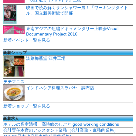
『881 歌え！パパイヤ』上映
映画で読み解くサンシャワー展！「ワーキングタイト
ル」国立新美術館で開催
東南アジアの短編ドキュメンタリー上映会Visual
Documentary Project 2016
新着イベント一覧を見る
新着ショップ
淡路梅薫堂 江井工場
テテマニス
インドネシア料理スラバヤ 調布店
新着ショップ一覧を見る
新着求人
ホテルの客室清掃 高時給のしごと:good working conditions
会計専任本官のアシスタント業務（会計業務・庶務的業務）