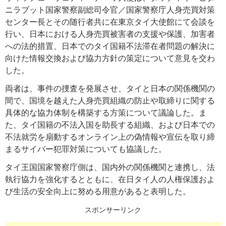
ニラブット国家警察副総司令官／国家警察庁人身売買対策
センター長とその随行者共に在東京タイ大使館にて会談を
行い、日本における人身売買被害者の支援や保護、加害者
への法的措置、日本でのタイ国籍不法滞在者問題の解決に
向けた情報交換および協力方針の策定について意見を交わ
した。
両者は、事件の捜査を発展させ、タイと日本の関係機関の
間で、国境を越えた人身売買組織の防止や取締りに関する
具体的な協力体制を構築する方策について議論した。ま
た、タイ国籍の不法入国を助長する組織、および日本での
不法就労を扇動するオンライン上の偽情報や宣伝を取り締
まるサイバー犯罪対策についても協議した。
タイ王国国家警察庁側は、国内外の関係機関と連携し、法
執行協力を強化するとともに、在日タイ人の人権保護およ
び生活の安全向上に努める用意があると表明した。
スポンサーリンク