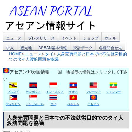
コ
ニュース
プレスリリース
イベント
ショップ
ホテル
求人
観光地
ASEAN基本情報
統計データ
各種問合せ先
ン
HOME
>
ニュース
>
タイ
>
人身売買問題と日本での不法就労目的
でのタイ人渡航問題を協議
テ
ン
アセアン10カ国情報
国・地域毎の情報はクリックして下さ
い
ツ
ブルネイ
カンボジア
インドネシア
ラオス
マレーシア
ミャンマー
へ
ス
フィリピン
シンガポール
タイ
ベトナム
アセアン
キ
人身売買問題と日本での不法就労目的でのタイ人
渡航問題を協議
ッ
2025年11月28日