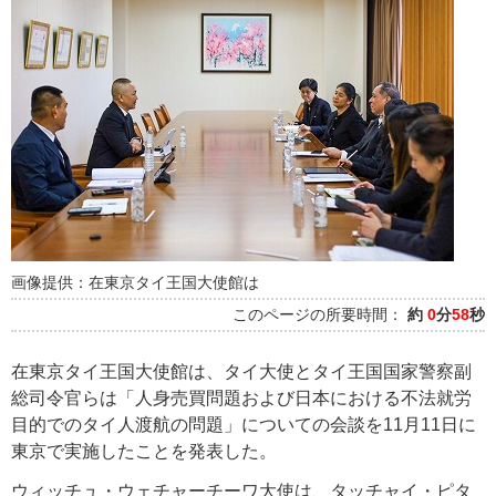
画像提供：在東京タイ王国大使館は
このページの所要時間：
約
0
分
58
秒
在東京タイ王国大使館は、タイ大使とタイ王国国家警察副
総司令官らは「人身売買問題および日本における不法就労
目的でのタイ人渡航の問題」についての会談を11月11日に
東京で実施したことを発表した。
ウィッチュ・ウェチャーチーワ大使は、タッチャイ・ピタ