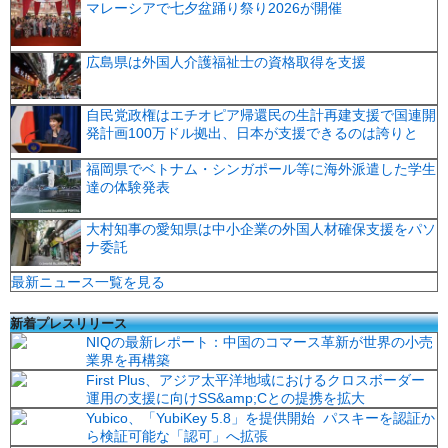
マレーシアで七夕盆踊り祭り2026が開催
広島県は外国人介護福祉士の資格取得を支援
自民党政権はエチオピア帰還民の生計再建支援で国連開
発計画100万ドル拠出、日本が支援できるのは誇りと
福岡県でベトナム・シンガポール等に海外派遣した学生
達の体験発表
大村知事の愛知県は中小企業の外国人材確保支援をパソ
ナ委託
最新ニュース一覧を見る
新着プレスリリース
NIQの最新レポート：中国のコマース革新が世界の小売
業界を再構築
First Plus、アジア太平洋地域におけるクロスボーダー
運用の支援に向けSS&amp;Cとの提携を拡大
Yubico、「YubiKey 5.8」を提供開始 パスキーを認証か
ら検証可能な「認可」へ拡張