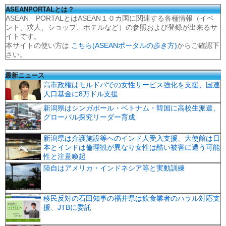
ASEANPORTALとは？
ASEAN PORTALとはASEAN１０カ国に関連する各種情報（イベ
ント、求人、ショップ、ホテルなど）の参照および登録が出来るサ
イトです。
本サイトの使い方は
こちら(ASEANポータルの歩き方)
からご確認下
さい。
最新ニュース
高市政権はモルドバでの女性サービス強化を支援、国連
人口基金に8万ドル支援
新潟県はシンガポール・ベトナム・韓国に高校生派遣、
グローバル探究リーダー育成
新潟県は介護施設等へのインド人受入支援、大使館は日
本とインドは倫理観が異なり女性は酷い被害に遭う可能
性と注意喚起
陸自はアメリカ・インドネシア等と実動訓練
移民反対の石田知事の福井県は飲食業者のハラル対応支
援、JTBに委託