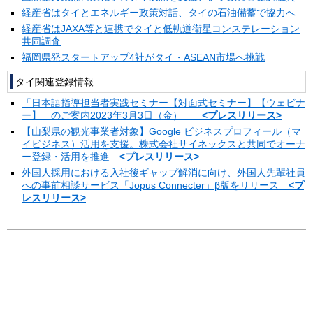
経産省はタイとエネルギー政策対話、タイの石油備蓄で協力へ
経産省はJAXA等と連携でタイと低軌道衛星コンステレーション
共同調査
福岡県発スタートアップ4社がタイ・ASEAN市場へ挑戦
タイ関連登録情報
「日本語指導担当者実践セミナー【対面式セミナー】【ウェビナ
ー】」のご案内2023年3月3日（金）
<プレスリリース>
【山梨県の観光事業者対象】Google ビジネスプロフィール（マ
イビジネス）活用を支援。株式会社サイネックスと共同でオーナ
ー登録・活用を推進
<プレスリリース>
外国人採用における入社後ギャップ解消に向け、外国人先輩社員
への事前相談サービス「Jopus Connecter」β版をリリース
<プ
レスリリース>