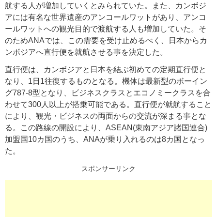
航する人が増加していくとみられていた。また、カンボジ
アには有名な世界遺産のアンコールワットがあり、アンコ
ールワットへの観光目的で渡航する人も増加していた。そ
のためANAでは、この需要を受け止めるべく、日本からカ
ンボジアへ直行便を就航させる事を決定した。
直行便は、カンボジアと日本を結ぶ初めての定期直行便と
なり、1日1往復するものとなる。機体は最新型のボーイン
グ787-8型となり、ビジネスクラスとエコノミークラスを合
わせて300人以上が搭乗可能である。直行便が就航すること
により、観光・ビジネスの両面からの交流が深まる事とな
る。この路線の開設により、ASEAN(東南アジア諸国連合)
加盟国10カ国のうち、ANAが乗り入れるのは8カ国となっ
た。
スポンサーリンク