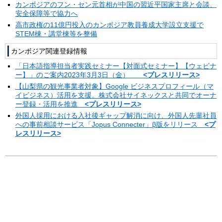
カンボジアのフン・セン元首相が中国の習近平国家主席と会談、
安全保障等で協力へ
高市政権の11億円投入のカンボジア教員養成大学設立支援で
STEM棟・講堂棟等を整備
カンボジア関連登録情報
「日本語指導担当者実践セミナー【対面式セミナー】【ウェビナ
ー】」のご案内2023年3月3日（金）
<プレスリリース>
【山梨県の観光事業者対象】Google ビジネスプロフィール（マ
イビジネス）活用を支援。株式会社サイネックスと共同でオーナ
ー登録・活用を推進
<プレスリリース>
外国人採用における入社後ギャップ解消に向け、外国人先輩社員
への事前相談サービス「Jopus Connecter」β版をリリース
<プ
レスリリース>