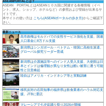
ASEANPORTALとは？
ASEAN PORTALとはASEAN１０カ国に関連する各種情報（イベ
ント、求人、ショップ、ホテルなど）の参照および登録が出来るサ
イトです。
本サイトの使い方は
こちら(ASEANポータルの歩き方)
からご確認下
さい。
最新ニュース
高市政権はモルドバでの女性サービス強化を支援、国連
人口基金に8万ドル支援
新潟県はシンガポール・ベトナム・韓国に高校生派遣、
グローバル探究リーダー育成
新潟県は介護施設等へのインド人受入支援、大使館は日
本とインドは倫理観が異なり女性は酷い被害に遭う可能
性と注意喚起
陸自はアメリカ・インドネシア等と実動訓練
移民反対の石田知事の福井県は飲食業者のハラル対応支
援、JTBに委託
マレーシアで七夕盆踊り祭り2026が開催