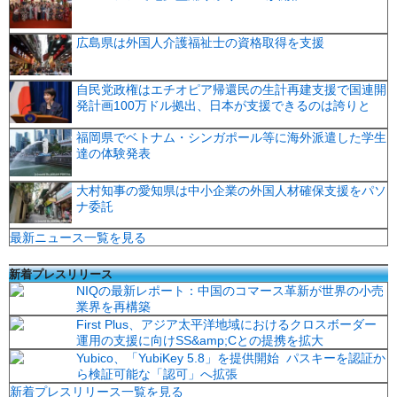
広島県は外国人介護福祉士の資格取得を支援
自民党政権はエチオピア帰還民の生計再建支援で国連開
発計画100万ドル拠出、日本が支援できるのは誇りと
福岡県でベトナム・シンガポール等に海外派遣した学生
達の体験発表
大村知事の愛知県は中小企業の外国人材確保支援をパソ
ナ委託
最新ニュース一覧を見る
新着プレスリリース
NIQの最新レポート：中国のコマース革新が世界の小売
業界を再構築
First Plus、アジア太平洋地域におけるクロスボーダー
運用の支援に向けSS&amp;Cとの提携を拡大
Yubico、「YubiKey 5.8」を提供開始 パスキーを認証か
ら検証可能な「認可」へ拡張
新着プレスリリース一覧を見る