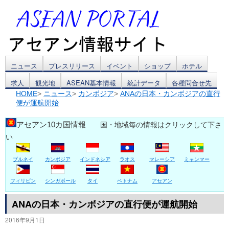
コ
ニュース
プレスリリース
イベント
ショップ
ホテル
求人
観光地
ASEAN基本情報
統計データ
各種問合せ先
ン
HOME
>
ニュース
>
カンボジア
>
ANAの日本・カンボジアの直行
便が運航開始
テ
ン
アセアン10カ国情報
国・地域毎の情報はクリックして下さ
い
ツ
ブルネイ
カンボジア
インドネシア
ラオス
マレーシア
ミャンマー
へ
ス
フィリピン
シンガポール
タイ
ベトナム
アセアン
キ
ANAの日本・カンボジアの直行便が運航開始
2016年9月1日
ッ