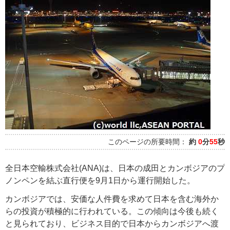
このページの所要時間：
約
0
分
55
秒
全日本空輸株式会社(ANA)は、日本の成田とカンボジアのプ
ノンペンを結ぶ直行便を9月1日から運行開始した。
カンボジアでは、安価な人件費を求めて日本を含む海外か
らの投資が積極的に行われている。この傾向は今後も続く
と見られており、ビジネス目的で日本からカンボジアへ渡