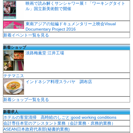
映画で読み解くサンシャワー展！「ワーキングタイト
ル」国立新美術館で開催
東南アジアの短編ドキュメンタリー上映会Visual
Documentary Project 2016
新着イベント一覧を見る
新着ショップ
淡路梅薫堂 江井工場
テテマニス
インドネシア料理スラバヤ 調布店
新着ショップ一覧を見る
新着求人
ホテルの客室清掃 高時給のしごと:good working conditions
会計専任本官のアシスタント業務（会計業務・庶務的業務）
ASEAN日本政府代表部(秘書的業務)