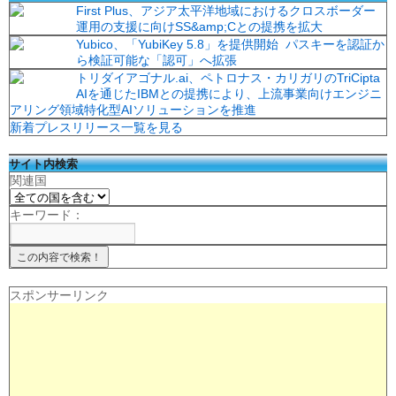
First Plus、アジア太平洋地域におけるクロスボーダー
運用の支援に向けSS&amp;Cとの提携を拡大
Yubico、「YubiKey 5.8」を提供開始 パスキーを認証か
ら検証可能な「認可」へ拡張
トリダイアゴナル.ai、ペトロナス・カリガリのTriCipta
AIを通じたIBMとの提携により、上流事業向けエンジニ
アリング領域特化型AIソリューションを推進
新着プレスリリース一覧を見る
サイト内検索
関連国
キーワード：
スポンサーリンク