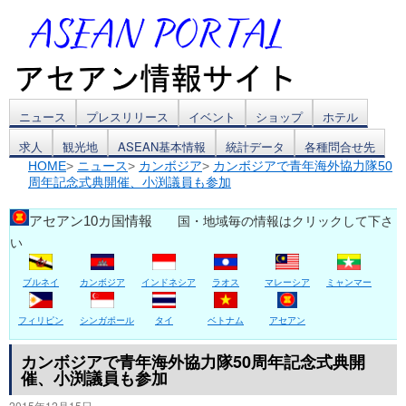
コ
ニュース
プレスリリース
イベント
ショップ
ホテル
求人
観光地
ASEAN基本情報
統計データ
各種問合せ先
ン
HOME
>
ニュース
>
カンボジア
>
カンボジアで青年海外協力隊50
周年記念式典開催、小渕議員も参加
テ
ン
アセアン10カ国情報
国・地域毎の情報はクリックして下さ
い
ツ
ブルネイ
カンボジア
インドネシア
ラオス
マレーシア
ミャンマー
へ
ス
フィリピン
シンガポール
タイ
ベトナム
アセアン
キ
カンボジアで青年海外協力隊50周年記念式典開
催、小渕議員も参加
ッ
2015年12月15日