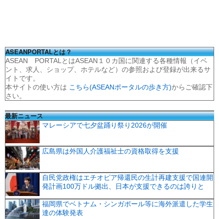
ASEANPORTALとは？
ASEAN PORTALとはASEAN１０カ国に関連する各種情報（イベ
ント、求人、ショップ、ホテルなど）の参照および登録が出来るサ
イトです。
本サイトの使い方は
こちら(ASEANポータルの歩き方)
からご確認下
さい。
最新ニュース
マレーシアで七夕盆踊り祭り2026が開催
広島県は外国人介護福祉士の資格取得を支援
自民党政権はエチオピア帰還民の生計再建支援で国連開
発計画100万ドル拠出、日本が支援できるのは誇りと
福岡県でベトナム・シンガポール等に海外派遣した学生
達の体験発表