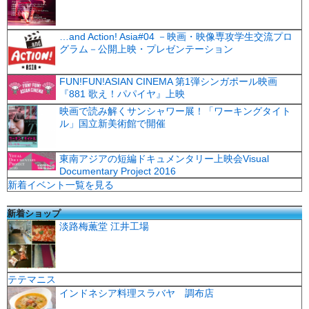
…and Action! Asia#04 －映画・映像専攻学生交流プロ
グラム－公開上映・プレゼンテーション
FUN!FUN!ASIAN CINEMA 第1弾シンガポール映画
『881 歌え！パパイヤ』上映
映画で読み解くサンシャワー展！「ワーキングタイト
ル」国立新美術館で開催
東南アジアの短編ドキュメンタリー上映会Visual
Documentary Project 2016
新着イベント一覧を見る
新着ショップ
淡路梅薫堂 江井工場
テテマニス
インドネシア料理スラバヤ 調布店