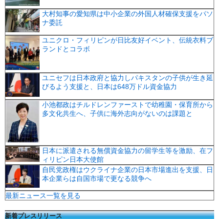
大村知事の愛知県は中小企業の外国人材確保支援をパソ
ナ委託
ユニクロ・フィリピンが日比友好イベント、伝統衣料ブ
ランドとコラボ
ユニセフは日本政府と協力しパキスタンの子供が生き延
びるよう支援と、日本は648万ドル資金協力
小池都政はチルドレンファーストで幼稚園・保育所から
多文化共生へ、子供に海外志向がないのは課題と
日本に派遣される無償資金協力の留学生等を激励、在フ
ィリピン日本大使館
自民党政権はウクライナ企業の日本市場進出を支援、日
本企業らは自国市場で更なる競争へ
最新ニュース一覧を見る
新着プレスリリース