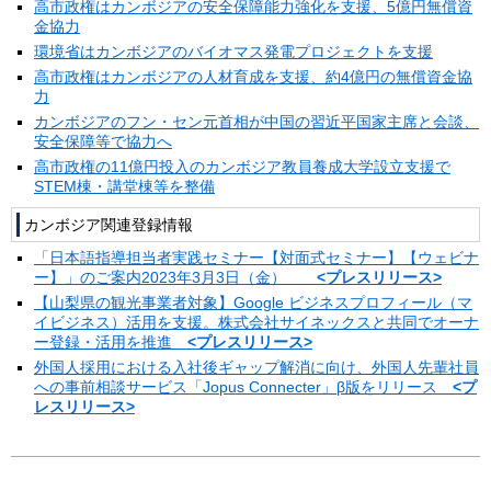
高市政権はカンボジアの安全保障能力強化を支援、5億円無償資
金協力
環境省はカンボジアのバイオマス発電プロジェクトを支援
高市政権はカンボジアの人材育成を支援、約4億円の無償資金協
力
カンボジアのフン・セン元首相が中国の習近平国家主席と会談、
安全保障等で協力へ
高市政権の11億円投入のカンボジア教員養成大学設立支援で
STEM棟・講堂棟等を整備
カンボジア関連登録情報
「日本語指導担当者実践セミナー【対面式セミナー】【ウェビナ
ー】」のご案内2023年3月3日（金）
<プレスリリース>
【山梨県の観光事業者対象】Google ビジネスプロフィール（マ
イビジネス）活用を支援。株式会社サイネックスと共同でオーナ
ー登録・活用を推進
<プレスリリース>
外国人採用における入社後ギャップ解消に向け、外国人先輩社員
への事前相談サービス「Jopus Connecter」β版をリリース
<プ
レスリリース>