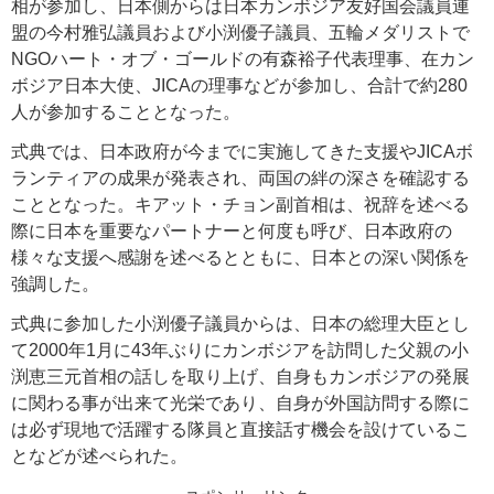
相が参加し、日本側からは日本カンボジア友好国会議員連
盟の今村雅弘議員および小渕優子議員、五輪メダリストで
NGOハート・オブ・ゴールドの有森裕子代表理事、在カン
ボジア日本大使、JICAの理事などが参加し、合計で約280
人が参加することとなった。
式典では、日本政府が今までに実施してきた支援やJICAボ
ランティアの成果が発表され、両国の絆の深さを確認する
こととなった。キアット・チョン副首相は、祝辞を述べる
際に日本を重要なパートナーと何度も呼び、日本政府の
様々な支援へ感謝を述べるとともに、日本との深い関係を
強調した。
式典に参加した小渕優子議員からは、日本の総理大臣とし
て2000年1月に43年ぶりにカンボジアを訪問した父親の小
渕恵三元首相の話しを取り上げ、自身もカンボジアの発展
に関わる事が出来て光栄であり、自身が外国訪問する際に
は必ず現地で活躍する隊員と直接話す機会を設けているこ
となどが述べられた。