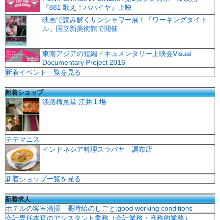
『881 歌え！パパイヤ』上映
映画で読み解くサンシャワー展！「ワーキングタイト
ル」国立新美術館で開催
東南アジアの短編ドキュメンタリー上映会Visual
Documentary Project 2016
新着イベント一覧を見る
新着ショップ
淡路梅薫堂 江井工場
テテマニス
インドネシア料理スラバヤ 調布店
新着ショップ一覧を見る
新着求人
ホテルの客室清掃 高時給のしごと:good working conditions
会計専任本官のアシスタント業務（会計業務・庶務的業務）