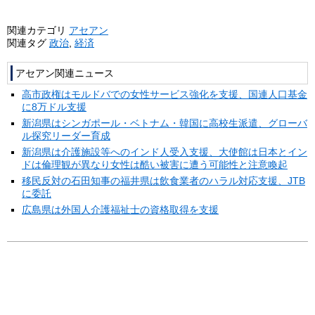
関連カテゴリ
アセアン
関連タグ
政治
,
経済
アセアン関連ニュース
高市政権はモルドバでの女性サービス強化を支援、国連人口基金
に8万ドル支援
新潟県はシンガポール・ベトナム・韓国に高校生派遣、グローバ
ル探究リーダー育成
新潟県は介護施設等へのインド人受入支援、大使館は日本とイン
ドは倫理観が異なり女性は酷い被害に遭う可能性と注意喚起
移民反対の石田知事の福井県は飲食業者のハラル対応支援、JTB
に委託
広島県は外国人介護福祉士の資格取得を支援