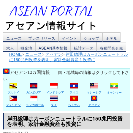
コ
ニュース
プレスリリース
イベント
ショップ
ホテル
求人
観光地
ASEAN基本情報
統計データ
各種問合せ先
ン
HOME
>
ニュース
>
アセアン
>
岸田総理はカーボンニュートラル
に150兆円投資を表明、家計金融資産も投資に
テ
ン
アセアン10カ国情報
国・地域毎の情報はクリックして下さ
い
ツ
ブルネイ
カンボジア
インドネシア
ラオス
マレーシア
ミャンマー
へ
ス
フィリピン
シンガポール
タイ
ベトナム
アセアン
キ
岸田総理はカーボンニュートラルに150兆円投資
を表明、家計金融資産も投資に
ッ
2023年6月12日