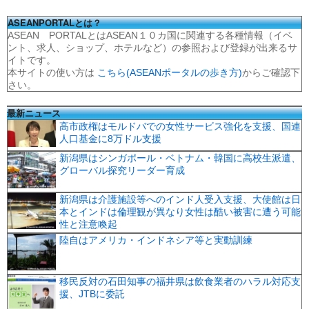
ASEANPORTALとは？
ASEAN PORTALとはASEAN１０カ国に関連する各種情報（イベ
ント、求人、ショップ、ホテルなど）の参照および登録が出来るサ
イトです。
本サイトの使い方は
こちら(ASEANポータルの歩き方)
からご確認下
さい。
最新ニュース
高市政権はモルドバでの女性サービス強化を支援、国連
人口基金に8万ドル支援
新潟県はシンガポール・ベトナム・韓国に高校生派遣、
グローバル探究リーダー育成
新潟県は介護施設等へのインド人受入支援、大使館は日
本とインドは倫理観が異なり女性は酷い被害に遭う可能
性と注意喚起
陸自はアメリカ・インドネシア等と実動訓練
移民反対の石田知事の福井県は飲食業者のハラル対応支
援、JTBに委託