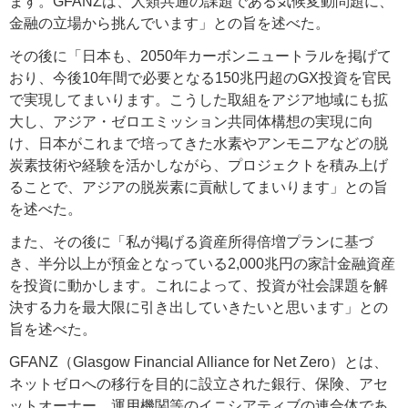
ます。GFANZは、人類共通の課題である気候変動問題に、
金融の立場から挑んでいます」との旨を述べた。
その後に「日本も、2050年カーボンニュートラルを掲げて
おり、今後10年間で必要となる150兆円超のGX投資を官民
で実現してまいります。こうした取組をアジア地域にも拡
大し、アジア・ゼロエミッション共同体構想の実現に向
け、日本がこれまで培ってきた水素やアンモニアなどの脱
炭素技術や経験を活かしながら、プロジェクトを積み上げ
ることで、アジアの脱炭素に貢献してまいります」との旨
を述べた。
また、その後に「私が掲げる資産所得倍増プランに基づ
き、半分以上が預金となっている2,000兆円の家計金融資産
を投資に動かします。これによって、投資が社会課題を解
決する力を最大限に引き出していきたいと思います」との
旨を述べた。
GFANZ（Glasgow Financial Alliance for Net Zero）とは、
ネットゼロへの移行を目的に設立された銀行、保険、アセ
ットオーナー、運用機関等のイニシアティブの連合体であ