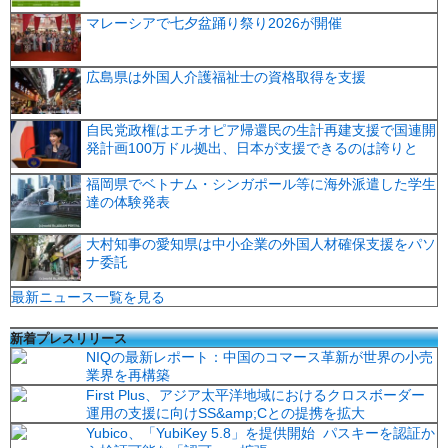
マレーシアで七夕盆踊り祭り2026が開催
広島県は外国人介護福祉士の資格取得を支援
自民党政権はエチオピア帰還民の生計再建支援で国連開
発計画100万ドル拠出、日本が支援できるのは誇りと
福岡県でベトナム・シンガポール等に海外派遣した学生
達の体験発表
大村知事の愛知県は中小企業の外国人材確保支援をパソ
ナ委託
最新ニュース一覧を見る
新着プレスリリース
NIQの最新レポート：中国のコマース革新が世界の小売
業界を再構築
First Plus、アジア太平洋地域におけるクロスボーダー
運用の支援に向けSS&amp;Cとの提携を拡大
Yubico、「YubiKey 5.8」を提供開始 パスキーを認証か