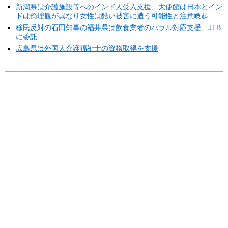
新潟県は介護施設等へのインド人受入支援、大使館は日本とイン
ドは倫理観が異なり女性は酷い被害に遭う可能性と注意喚起
移民反対の石田知事の福井県は飲食業者のハラル対応支援、JTB
に委託
広島県は外国人介護福祉士の資格取得を支援