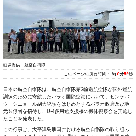
画像提供：航空自衛隊
このページの所要時間：
約
0
分
59
秒
日本の航空自衛隊は、航空自衛隊第2輸送航空隊が国外運航
訓練のために寄航したパラオ国際空港において、センゲバ
ウ・シニョール副大統領をはじめとするパラオ政府及び地
元関係者を招待し、U-4多用途支援機の機体視察会を実施し
たことを発表した。
この行事は、太平洋島嶼国における航空自衛隊の取り組み