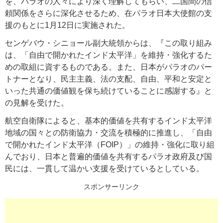
を、パラオの人々により深く理解してもらい、二国間の信
頼関係をさらに深化させるため、在パラオ日本大使館の支
援のもとに1月12日に実施された。
センゲバウ・シニョール副大統領からは、『この取り組み
は、「自由で開かれたインド太平洋」を維持・強化するた
めの取組に資するものである。また、日本がパラオのパー
トナーとなり、民主主義、法の支配、自由、平和と安定と
いった共通の価値観を保ち続けていることに感謝する』と
の見解を受けた。
航空自衛隊によると、基本的価値を共有するインド太平洋
地域の国々との防衛協力・交流を積極的に推進し、「自由
で開かれたインド太平洋（FOIP）」の維持・強化に取り組
んでおり、日本と普遍的価値を共有するパラオ政府及び国
民には、一貫して温かい支援を受けているとしている。
スポンサーリンク