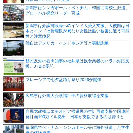
新潟県はシンガポール・ベトナム・韓国に高校生派遣、
グローバル探究リーダー育成
新潟県は介護施設等へのインド人受入支援、大使館は日
本とインドは倫理観が異なり女性は酷い被害に遭う可能
性と注意喚起
陸自はアメリカ・インドネシア等と実動訓練
移民反対の石田知事の福井県は飲食業者のハラル対応支
援、JTBに委託
マレーシアで七夕盆踊り祭り2026が開催
広島県は外国人介護福祉士の資格取得を支援
自民党政権はエチオピア帰還民の生計再建支援で国連開
発計画100万ドル拠出、日本が支援できるのは誇りと
福岡県でベトナム・シンガポール等に海外派遣した学生
達の体験発表