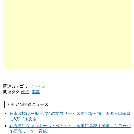
関連カテゴリ
アセアン
関連タグ
政治
,
軍事
アセアン関連ニュース
高市政権はモルドバでの女性サービス強化を支援、国連人口基金
に8万ドル支援
新潟県はシンガポール・ベトナム・韓国に高校生派遣、グローバ
ル探究リーダー育成