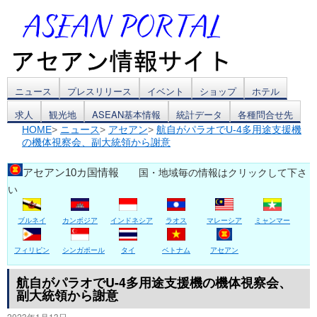
コ
ニュース
プレスリリース
イベント
ショップ
ホテル
求人
観光地
ASEAN基本情報
統計データ
各種問合せ先
ン
HOME
>
ニュース
>
アセアン
>
航自がパラオでU-4多用途支援機
の機体視察会、副大統領から謝意
テ
ン
アセアン10カ国情報
国・地域毎の情報はクリックして下さ
い
ツ
ブルネイ
カンボジア
インドネシア
ラオス
マレーシア
ミャンマー
へ
ス
フィリピン
シンガポール
タイ
ベトナム
アセアン
キ
航自がパラオでU-4多用途支援機の機体視察会、
副大統領から謝意
ッ
2023年1月13日