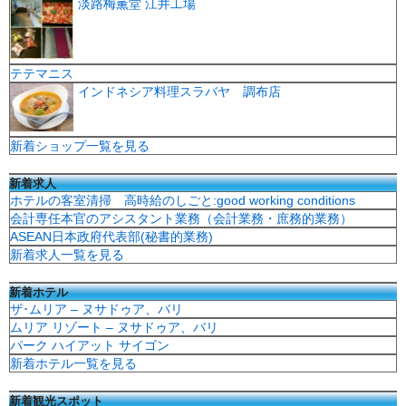
淡路梅薫堂 江井工場
テテマニス
インドネシア料理スラバヤ 調布店
新着ショップ一覧を見る
新着求人
ホテルの客室清掃 高時給のしごと:good working conditions
会計専任本官のアシスタント業務（会計業務・庶務的業務）
ASEAN日本政府代表部(秘書的業務)
新着求人一覧を見る
新着ホテル
ザ･ムリア – ヌサドゥア、バリ
ムリア リゾート – ヌサドゥア、バリ
パーク ハイアット サイゴン
新着ホテル一覧を見る
新着観光スポット