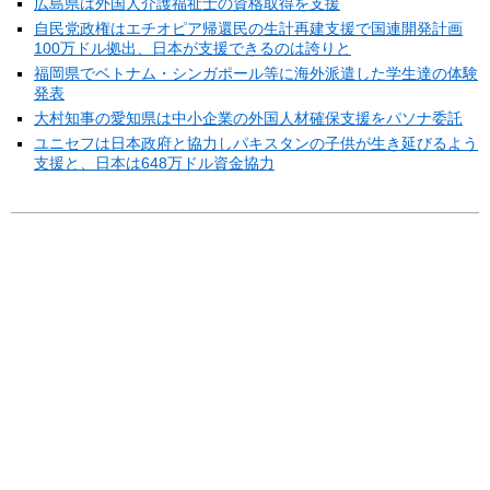
広島県は外国人介護福祉士の資格取得を支援
自民党政権はエチオピア帰還民の生計再建支援で国連開発計画
100万ドル拠出、日本が支援できるのは誇りと
福岡県でベトナム・シンガポール等に海外派遣した学生達の体験
発表
大村知事の愛知県は中小企業の外国人材確保支援をパソナ委託
ユニセフは日本政府と協力しパキスタンの子供が生き延びるよう
支援と、日本は648万ドル資金協力