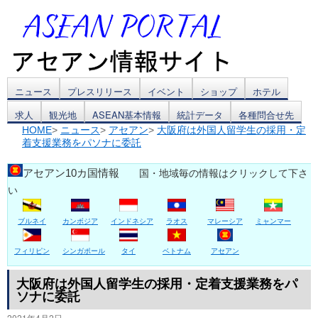
コ
ニュース
プレスリリース
イベント
ショップ
ホテル
求人
観光地
ASEAN基本情報
統計データ
各種問合せ先
ン
HOME
>
ニュース
>
アセアン
>
大阪府は外国人留学生の採用・定
着支援業務をパソナに委託
テ
ン
アセアン10カ国情報
国・地域毎の情報はクリックして下さ
い
ツ
ブルネイ
カンボジア
インドネシア
ラオス
マレーシア
ミャンマー
へ
ス
フィリピン
シンガポール
タイ
ベトナム
アセアン
キ
大阪府は外国人留学生の採用・定着支援業務をパ
ソナに委託
ッ
2021年4月2日