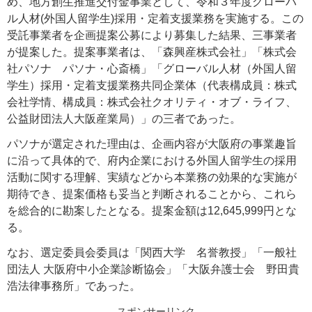
め、地方創生推進交付金事業として、令和３年度グローバ
ル人材(外国人留学生)採用・定着支援業務を実施する。この
受託事業者を企画提案公募により募集した結果、三事業者
が提案した。提案事業者は、「森興産株式会社」「株式会
社パソナ パソナ・心斎橋」「グローバル人材（外国人留
学生）採用・定着支援業務共同企業体（代表構成員：株式
会社学情、構成員：株式会社クオリティ・オブ・ライフ、
公益財団法人大阪産業局）」の三者であった。
パソナが選定された理由は、企画内容が大阪府の事業趣旨
に沿って具体的で、府内企業における外国人留学生の採用
活動に関する理解、実績などから本業務の効果的な実施が
期待でき、提案価格も妥当と判断されることから、これら
を総合的に勘案したとなる。提案金額は12,645,999円とな
る。
なお、選定委員会委員は「関西大学 名誉教授」「一般社
団法人 大阪府中小企業診断協会」「大阪弁護士会 野田貴
浩法律事務所」であった。
スポンサーリンク