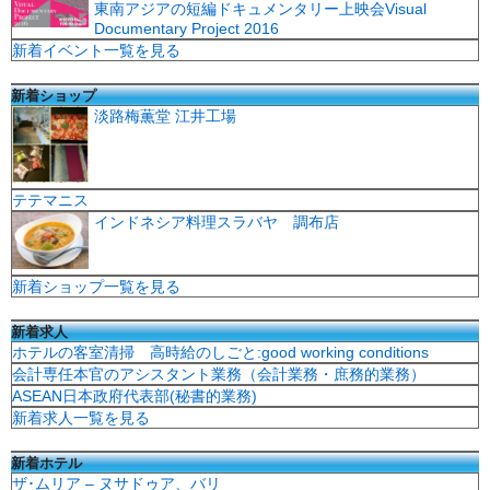
東南アジアの短編ドキュメンタリー上映会Visual
Documentary Project 2016
新着イベント一覧を見る
新着ショップ
淡路梅薫堂 江井工場
テテマニス
インドネシア料理スラバヤ 調布店
新着ショップ一覧を見る
新着求人
ホテルの客室清掃 高時給のしごと:good working conditions
会計専任本官のアシスタント業務（会計業務・庶務的業務）
ASEAN日本政府代表部(秘書的業務)
新着求人一覧を見る
新着ホテル
ザ･ムリア – ヌサドゥア、バリ