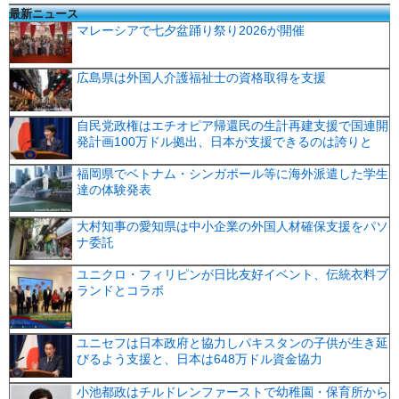
最新ニュース
マレーシアで七夕盆踊り祭り2026が開催
広島県は外国人介護福祉士の資格取得を支援
自民党政権はエチオピア帰還民の生計再建支援で国連開
発計画100万ドル拠出、日本が支援できるのは誇りと
福岡県でベトナム・シンガポール等に海外派遣した学生
達の体験発表
大村知事の愛知県は中小企業の外国人材確保支援をパソ
ナ委託
ユニクロ・フィリピンが日比友好イベント、伝統衣料ブ
ランドとコラボ
ユニセフは日本政府と協力しパキスタンの子供が生き延
びるよう支援と、日本は648万ドル資金協力
小池都政はチルドレンファーストで幼稚園・保育所から