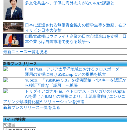
多文化共生へ、子供に海外志向がないのは課題と
日本に派遣される無償資金協力の留学生等を激励、在フ
ィリピン日本大使館
自民党政権はウクライナ企業の日本市場進出を支援、日
本企業らは自国市場で更なる競争へ
最新ニュース一覧を見る
新着プレスリリース
First Plus、アジア太平洋地域におけるクロスボーダー
運用の支援に向けSS&amp;Cとの提携を拡大
Yubico、「YubiKey 5.8」を提供開始 パスキーを認証か
ら検証可能な「認可」へ拡張
トリダイアゴナル.ai、ペトロナス・カリガリのTriCipta
AIを通じたIBMとの提携により、上流事業向けエンジニ
アリング領域特化型AIソリューションを推進
新着プレスリリース一覧を見る
サイト内検索
関連国