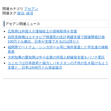
関連カテゴリ
アセアン
関連タグ
政治
,
経済
アセアン関連ニュース
広島県は外国人介護福祉士の資格取得を支援
自民党政権はエチオピア帰還民の生計再建支援で国連開発計画
100万ドル拠出、日本が支援できるのは誇りと
福岡県でベトナム・シンガポール等に海外派遣した学生達の体験
発表
大村知事の愛知県は中小企業の外国人材確保支援をパソナ委託
ユニセフは日本政府と協力しパキスタンの子供が生き延びるよう
支援と、日本は648万ドル資金協力