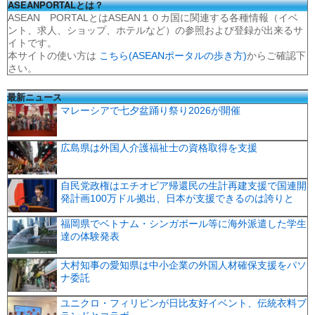
ASEANPORTALとは？
ASEAN PORTALとはASEAN１０カ国に関連する各種情報（イベ
ント、求人、ショップ、ホテルなど）の参照および登録が出来るサ
イトです。
本サイトの使い方は
こちら(ASEANポータルの歩き方)
からご確認下
さい。
最新ニュース
マレーシアで七夕盆踊り祭り2026が開催
広島県は外国人介護福祉士の資格取得を支援
自民党政権はエチオピア帰還民の生計再建支援で国連開
発計画100万ドル拠出、日本が支援できるのは誇りと
福岡県でベトナム・シンガポール等に海外派遣した学生
達の体験発表
大村知事の愛知県は中小企業の外国人材確保支援をパソ
ナ委託
ユニクロ・フィリピンが日比友好イベント、伝統衣料ブ