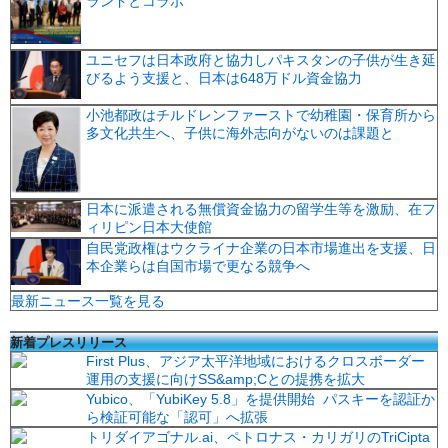
ランドとコラボ
ユニセフは日本政府と協力しパキスタンの子供が生き延
びるよう支援と、日本は648万ドル資金協力
小池都政はチルドレンファーストで幼稚園・保育所から
多文化共生へ、子供に海外志向がないのは課題と
日本に派遣される無償資金協力の留学生等を激励、在フ
ィリピン日本大使館
自民党政権はウクライナ企業の日本市場進出を支援、日
本企業らは自国市場で更なる競争へ
最新ニュース一覧を見る
新着プレスリリース
First Plus、アジア太平洋地域におけるクロスボーダー
運用の支援に向けSS&amp;Cとの提携を拡大
Yubico、「YubiKey 5.8」を提供開始 パスキーを認証か
ら検証可能な「認可」へ拡張
トリダイアゴナル.ai、ペトロナス・カリガリのTriCipta