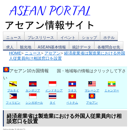
コ
ニュース
プレスリリース
イベント
ショップ
ホテル
求人
観光地
ASEAN基本情報
統計データ
各種問合せ先
ン
HOME
>
ニュース
>
アセアン
>
経済産業省は製造業における外国
人従業員向け相談窓口を設置
テ
ン
アセアン10カ国情報
国・地域毎の情報はクリックして下さ
い
ツ
ブルネイ
カンボジア
インドネシア
ラオス
マレーシア
ミャンマー
へ
ス
フィリピン
シンガポール
タイ
ベトナム
アセアン
キ
経済産業省は製造業における外国人従業員向け相
談窓口を設置
ッ
2019年7月9日