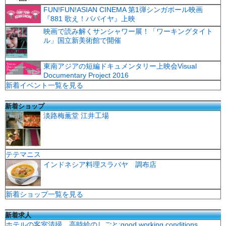
FUN!FUN!ASIAN CINEMA 第1弾シンガポール映画
『881 歌え！パパイヤ』上映
映画で読み解くサンシャワー展！「ワーキングタイト
ル」国立新美術館で開催
東南アジアの短編ドキュメンタリー上映会Visual
Documentary Project 2016
新着イベント一覧を見る
新着ショップ
淡路梅薫堂 江井工場
テテマニス
インドネシア料理スラバヤ 調布店
新着ショップ一覧を見る
新着求人
ホテルの客室清掃 高時給のしごと:good working conditions