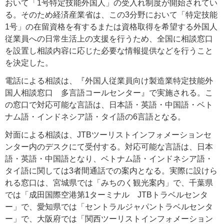
おいて「1号特定技能外国人」の受入れ制度が開始されてい
る。そのため経済産業省は、この3分野において「特定技能
1号」の在留資格を有するまたは資格取得を希望する外国人
従業員への日常生活上の支援を行うため、全国に相談窓口
を設置し相談内容に応じた必要な情報提供などを行うこと
を決定した。
電話による相談は、『外国人従業員向け製造業特定技能外
国人相談窓口 多言語コールセンター』で実施される。こ
の窓口で対応可能な言語は、日本語・英語・中国語・ベト
ナム語・インドネシア語・タイ語の6言語となる。
対面による相談は、JTBツーリストインフォメーションセ
ンター内のデスクにて受付する。対応可能な言語は、日本
語・英語・中国語となり、ベトナム語・インドネシア語・
タイ語に関しては3者間通話での案内となる。実際に設けら
れる窓口は、宮城県では「みちのく観光案内」で、千葉県
では「成田国際空港第1ターミナル JTBトラベルセンタ
ー」で、愛知県では「セントラルジャパントラベルセンタ
ー」で、大阪府では「関西ツーリストインフォメーション