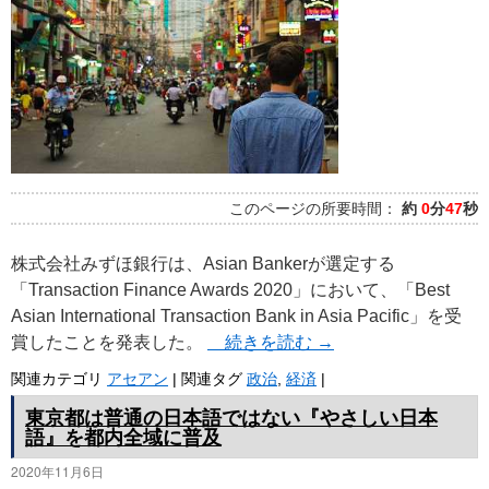
プ
このページの所要時間：
約
0
分
47
秒
株式会社みずほ銀行は、Asian Bankerが選定する
「Transaction Finance Awards 2020」において、「Best
Asian International Transaction Bank in Asia Pacific」を受
賞したことを発表した。
続きを読む
→
関連カテゴリ
アセアン
|
関連タグ
政治
,
経済
|
東京都は普通の日本語ではない『やさしい日本
語』を都内全域に普及
2020年11月6日