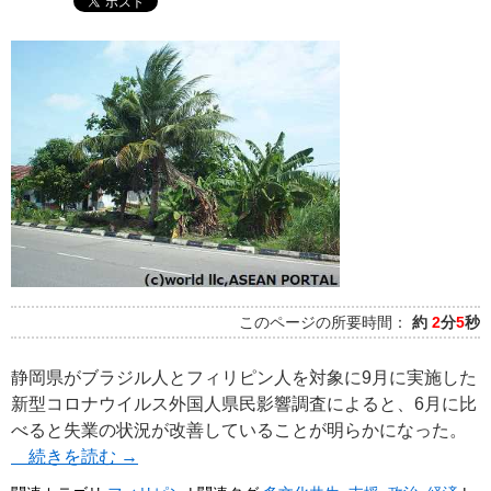
このページの所要時間：
約
2
分
5
秒
静岡県がブラジル人とフィリピン人を対象に9月に実施した
新型コロナウイルス外国人県民影響調査によると、6月に比
べると失業の状況が改善していることが明らかになった。
続きを読む
→