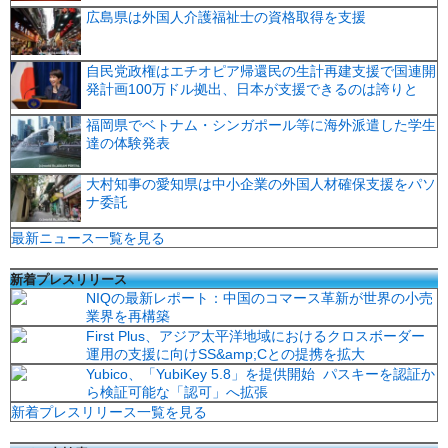
広島県は外国人介護福祉士の資格取得を支援
自民党政権はエチオピア帰還民の生計再建支援で国連開
発計画100万ドル拠出、日本が支援できるのは誇りと
福岡県でベトナム・シンガポール等に海外派遣した学生
達の体験発表
大村知事の愛知県は中小企業の外国人材確保支援をパソ
ナ委託
最新ニュース一覧を見る
新着プレスリリース
NIQの最新レポート：中国のコマース革新が世界の小売
業界を再構築
First Plus、アジア太平洋地域におけるクロスボーダー
運用の支援に向けSS&amp;Cとの提携を拡大
Yubico、「YubiKey 5.8」を提供開始 パスキーを認証か
ら検証可能な「認可」へ拡張
新着プレスリリース一覧を見る