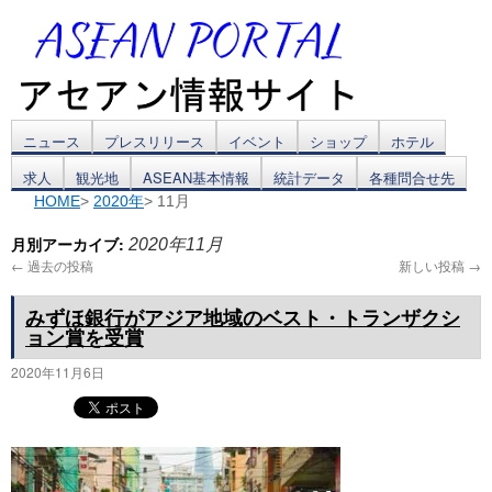
コ
ニュース
プレスリリース
イベント
ショップ
ホテル
求人
観光地
ASEAN基本情報
統計データ
各種問合せ先
ン
HOME
>
2020年
> 11月
テ
月別アーカイブ:
2020年11月
ン
←
過去の投稿
新しい投稿
→
ツ
みずほ銀行がアジア地域のベスト・トランザクシ
ョン賞を受賞
へ
2020年11月6日
ス
キ
ッ