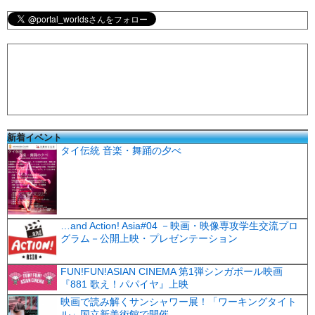
新着イベント
タイ伝統 音楽・舞踊の夕べ
…and Action! Asia#04 －映画・映像専攻学生交流プロ
グラム－公開上映・プレゼンテーション
FUN!FUN!ASIAN CINEMA 第1弾シンガポール映画
『881 歌え！パパイヤ』上映
映画で読み解くサンシャワー展！「ワーキングタイト
ル」国立新美術館で開催