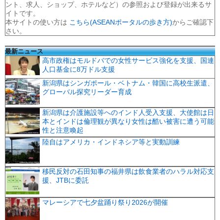
ント、求人、ショップ、ホテルなど）の参照および登録が出来るサ
イトです。
本サイトの使い方は
こちら(ASEANポータルの歩き方)
からご確認下
さい。
最新ニュース
高市政権はモルドバでの女性サービス強化を支援、国連
人口基金に8万ドル支援
新潟県はシンガポール・ベトナム・韓国に高校生派遣、
グローバル探究リーダー育成
新潟県は介護施設等へのインド人受入支援、大使館は日
本とインドは倫理観が異なり女性は酷い被害に遭う可能
性と注意喚起
陸自はアメリカ・インドネシア等と実動訓練
移民反対の石田知事の福井県は飲食業者のハラル対応支
援、JTBに委託
マレーシアで七夕盆踊り祭り2026が開催