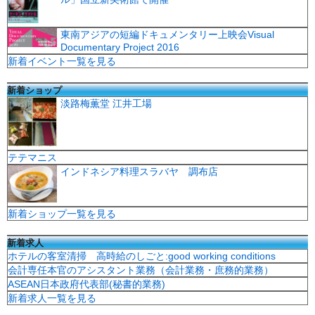
東南アジアの短編ドキュメンタリー上映会Visual
Documentary Project 2016
新着イベント一覧を見る
新着ショップ
淡路梅薫堂 江井工場
テテマニス
インドネシア料理スラバヤ 調布店
新着ショップ一覧を見る
新着求人
ホテルの客室清掃 高時給のしごと:good working conditions
会計専任本官のアシスタント業務（会計業務・庶務的業務）
ASEAN日本政府代表部(秘書的業務)
新着求人一覧を見る