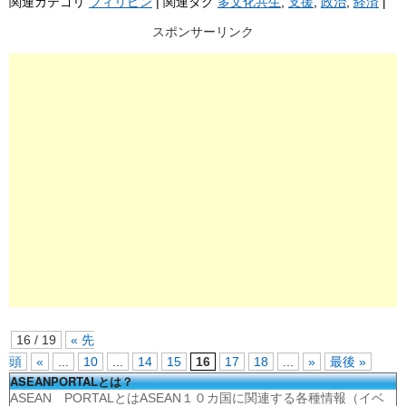
関連カテゴリ
フィリピン
|
関連タグ
多文化共生
,
支援
,
政治
,
経済
|
スポンサーリンク
16 / 19
« 先
頭
«
...
10
...
14
15
16
17
18
...
»
最後 »
ASEANPORTALとは？
ASEAN PORTALとはASEAN１０カ国に関連する各種情報（イベ