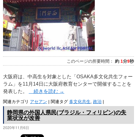
このページの所要時間：
約
1
分
9
秒
大阪府は、中高生を対象とした「OSAKA多文化共生フォー
ラム」を11月14日に大阪府教育センターで開催することを
発表した。
続きを読む
→
関連カテゴリ
アセアン
|
関連タグ
多文化共生
,
政治
|
静岡県の外国人県民(ブラジル・フィリピン)の失
業状況が改善
2020年11月6日