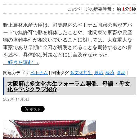
このページの所要時間：
約
1
分
3
秒
野上農林水産大臣は、群馬県内のベトナム国籍の男がアパ
ートで無許可で豚を解体したことや、北関東で家畜や農産
物の盗難事件が相次いでいることに対しては、大変重大な
事案であり早期に全容が解明されることを期待するとの旨
を述べ、具体的な対策などには言及がなかった。
続きを読む
→
関連カテゴリ
ベトナム
|
関連タグ
多文化共生
,
政治
,
経済
,
食品
|
大阪府は多文化共生フォーラム開催、母語・母文
化を学ぶクラブ紹介
2020年11月6日