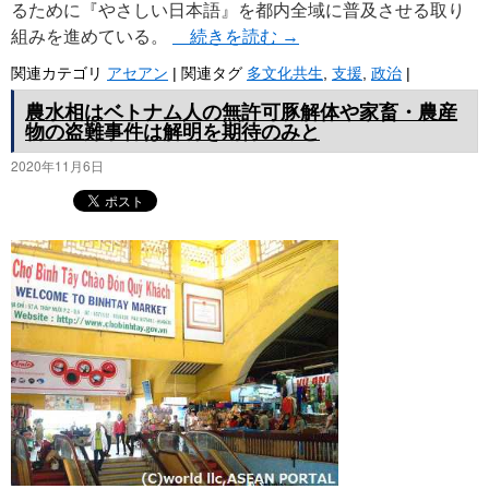
るために『やさしい日本語』を都内全域に普及させる取り
組みを進めている。
続きを読む
→
関連カテゴリ
アセアン
|
関連タグ
多文化共生
,
支援
,
政治
|
農水相はベトナム人の無許可豚解体や家畜・農産
物の盗難事件は解明を期待のみと
2020年11月6日