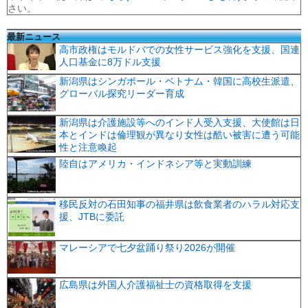
さい。
最新ニュース
高市政権はモルドバでの女性サービス強化を支援、国連
人口基金に8万ドル支援
新潟県はシンガポール・ベトナム・韓国に高校生派遣、
グローバル探究リーダー育成
新潟県は介護施設等へのインド人受入支援、大使館は日
本とインドは倫理観が異なり女性は酷い被害に遭う可能
性と注意喚起
陸自はアメリカ・インドネシア等と実動訓練
移民反対の石田知事の福井県は飲食業者のハラル対応支
援、JTBに委託
マレーシアで七夕盆踊り祭り2026が開催
広島県は外国人介護福祉士の資格取得を支援