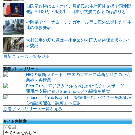
自民党政権はエチオピア帰還民の生計再建支援で国連開
発計画100万ドル拠出、日本が支援できるのは誇りと
福岡県でベトナム・シンガポール等に海外派遣した学生
達の体験発表
大村知事の愛知県は中小企業の外国人材確保支援をパソ
ナ委託
最新ニュース一覧を見る
新着プレスリリース
NIQの最新レポート：中国のコマース革新が世界の小売
業界を再構築
First Plus、アジア太平洋地域におけるクロスボーダー
運用の支援に向けSS&amp;Cとの提携を拡大
Yubico、「YubiKey 5.8」を提供開始 パスキーを認証か
ら検証可能な「認可」へ拡張
新着プレスリリース一覧を見る
サイト内検索
関連国