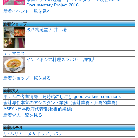
Documentary Project 2016
新着イベント一覧を見る
新着ショップ
淡路梅薫堂 江井工場
テテマニス
インドネシア料理スラバヤ 調布店
新着ショップ一覧を見る
新着求人
ホテルの客室清掃 高時給のしごと:good working conditions
会計専任本官のアシスタント業務（会計業務・庶務的業務）
ASEAN日本政府代表部(秘書的業務)
新着求人一覧を見る
新着ホテル
ザ･ムリア – ヌサドゥア、バリ