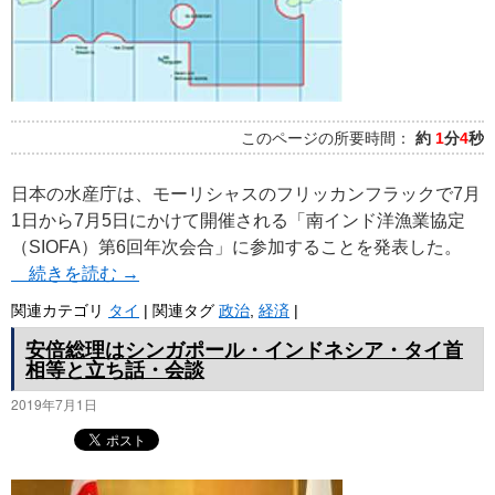
このページの所要時間：
約
1
分
4
秒
日本の水産庁は、モーリシャスのフリッカンフラックで7月
1日から7月5日にかけて開催される「南インド洋漁業協定
（SIOFA）第6回年次会合」に参加することを発表した。
続きを読む
→
関連カテゴリ
タイ
|
関連タグ
政治
,
経済
|
安倍総理はシンガポール・インドネシア・タイ首
相等と立ち話・会談
2019年7月1日