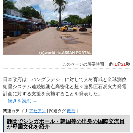
プ
このページの所要時間：
約
1
分
21
秒
日本政府は、バングラデシュに対して人材育成と全球測位
衛星システム連続観測点高密化と超々臨界圧石炭火力発電
計画に対する支援を実施することを発表した。
続きを読む
→
関連カテゴリ
アセアン
|
関連タグ
政治
|
静岡でシンガポール・韓国等の出身の国際交流員
が母国文化を紹介