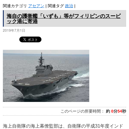
関連カテゴリ
アセアン
|
関連タグ
政治
|
海自の護衛艦「いずも」等がフィリピンのスービ
ック港に寄港
2019年7月1日
このページの所要時間：
約
0
分
54
秒
海上自衛隊の海上幕僚監部は、自衛隊の平成31年度インド