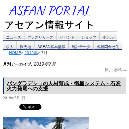
コ
ニュース
プレスリリース
イベント
ショップ
ホテル
求人
観光地
ASEAN基本情報
統計データ
各種問合せ先
ン
HOME
>
2019年
> 7月
テ
月別アーカイブ:
2019年7月
ン
新しい投稿
→
ツ
バングラデシュの人材育成・衛星システム・石炭
火力発電への支援
へ
2019年7月1日
ス
キ
ッ