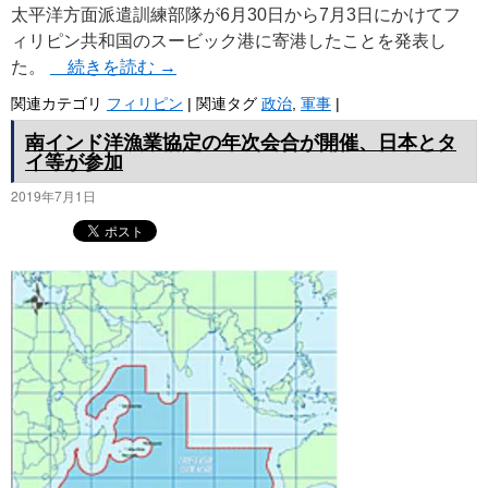
太平洋方面派遣訓練部隊が6月30日から7月3日にかけてフ
ィリピン共和国のスービック港に寄港したことを発表し
た。
続きを読む
→
関連カテゴリ
フィリピン
|
関連タグ
政治
,
軍事
|
南インド洋漁業協定の年次会合が開催、日本とタ
イ等が参加
2019年7月1日