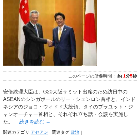
このページの所要時間：
約
1
分
5
秒
安倍総理大臣は、G20大阪サミット出席のため訪日中の
ASEANのシンガポールのリー・シェンロン首相と、インド
ネシアのジョコ・ウィドド大統領、タイのプラユット・ジ
ャンオーチャー首相と、それぞれ立ち話・会談を実施し
た。
続きを読む
→
関連カテゴリ
アセアン
|
関連タグ
政治
|