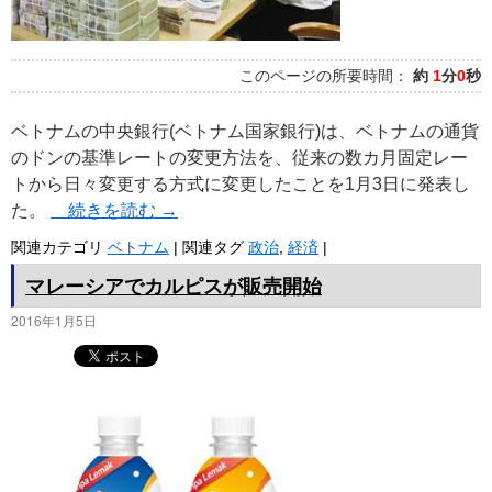
このページの所要時間：
約
1
分
0
秒
ベトナムの中央銀行(ベトナム国家銀行)は、ベトナムの通貨
のドンの基準レートの変更方法を、従来の数カ月固定レー
トから日々変更する方式に変更したことを1月3日に発表し
た。
続きを読む
→
関連カテゴリ
ベトナム
|
関連タグ
政治
,
経済
|
マレーシアでカルピスが販売開始
2016年1月5日