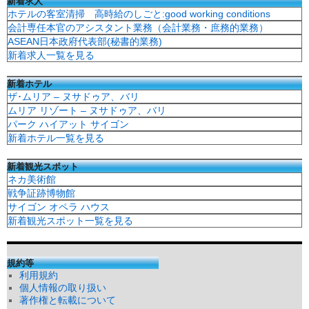
新着求人
ホテルの客室清掃 高時給のしごと:good working conditions
会計専任本官のアシスタント業務（会計業務・庶務的業務）
ASEAN日本政府代表部(秘書的業務)
新着求人一覧を見る
新着ホテル
ザ･ムリア – ヌサドゥア、バリ
ムリア リゾート – ヌサドゥア、バリ
パーク ハイアット サイゴン
新着ホテル一覧を見る
新着観光スポット
ネカ美術館
戦争証跡博物館
サイゴン オペラ ハウス
新着観光スポット一覧を見る
規約等
利用規約
個人情報の取り扱い
著作権と転載について