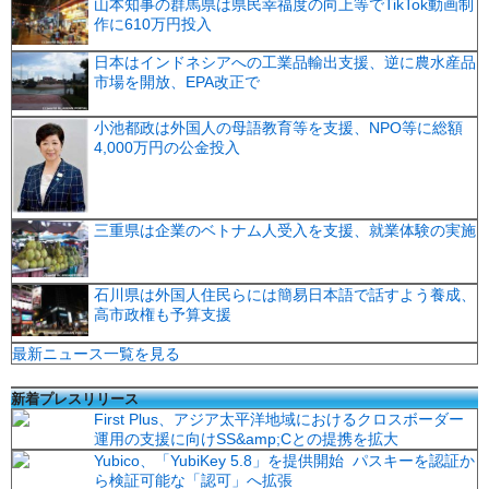
山本知事の群馬県は県民幸福度の向上等でTikTok動画制
作に610万円投入
日本はインドネシアへの工業品輸出支援、逆に農水産品
市場を開放、EPA改正で
小池都政は外国人の母語教育等を支援、NPO等に総額
4,000万円の公金投入
三重県は企業のベトナム人受入を支援、就業体験の実施
石川県は外国人住民らには簡易日本語で話すよう養成、
高市政権も予算支援
最新ニュース一覧を見る
新着プレスリリース
First Plus、アジア太平洋地域におけるクロスボーダー
運用の支援に向けSS&amp;Cとの提携を拡大
Yubico、「YubiKey 5.8」を提供開始 パスキーを認証か
ら検証可能な「認可」へ拡張