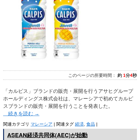
このページの所要時間：
約
1
分
4
秒
「カルピス」ブランドの販売・展開を行うアサヒグループ
ホールディングス株式会社は、マレーシアで初めてカルピ
スブランドの販売・展開を行うことを発表した。
続きを読む
→
関連カテゴリ
マレーシア
|
関連タグ
経済
,
食品
|
ASEAN経済共同体(AEC)が始動