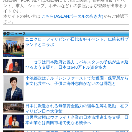
ASEAN PORTALとはASEAN１０カ国に関連する各種情報（イベ
ント、求人、ショップ、ホテルなど）の参照および登録が出来るサ
イトです。
本サイトの使い方は
こちら(ASEANポータルの歩き方)
からご確認下
さい。
最新ニュース
ユニクロ・フィリピンが日比友好イベント、伝統衣料ブ
ランドとコラボ
ユニセフは日本政府と協力しパキスタンの子供が生き延
びるよう支援と、日本は648万ドル資金協力
小池都政はチルドレンファーストで幼稚園・保育所から
多文化共生へ、子供に海外志向がないのは課題と
日本に派遣される無償資金協力の留学生等を激励、在フ
ィリピン日本大使館
自民党政権はウクライナ企業の日本市場進出を支援、日
本企業らは自国市場で更なる競争へ