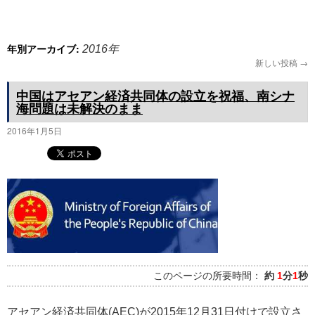
プ
年別アーカイブ:
2016年
新しい投稿
→
中国はアセアン経済共同体の設立を祝福、南シナ
海問題は未解決のまま
2016年1月5日
このページの所要時間：
約
1
分
1
秒
アセアン経済共同体(AEC)が2015年12月31日付けで設立さ