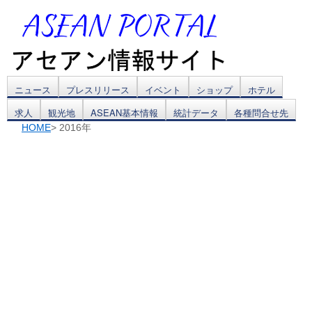
コ
ニュース
プレスリリース
イベント
ショップ
ホテル
求人
観光地
ASEAN基本情報
統計データ
各種問合せ先
ン
HOME
> 2016年
テ
ン
ツ
へ
ス
キ
ッ