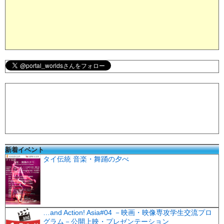
新着イベント
タイ伝統 音楽・舞踊の夕べ
…and Action! Asia#04 －映画・映像専攻学生交流プロ
グラム－公開上映・プレゼンテーション