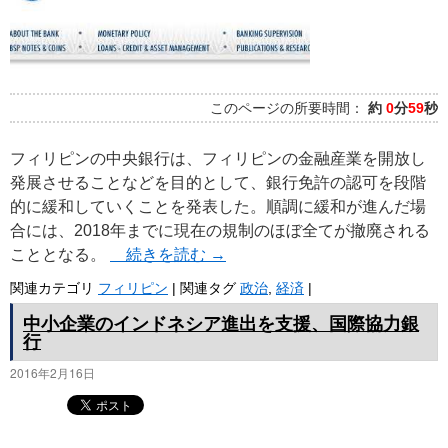
プ
このページの所要時間：
約
0
分
59
秒
フィリピンの中央銀行は、フィリピンの金融産業を開放し
発展させることなどを目的として、銀行免許の認可を段階
的に緩和していくことを発表した。順調に緩和が進んだ場
合には、2018年までに現在の規制のほぼ全てが撤廃される
こととなる。
続きを読む
→
関連カテゴリ
フィリピン
|
関連タグ
政治
,
経済
|
中小企業のインドネシア進出を支援、国際協力銀
行
2016年2月16日