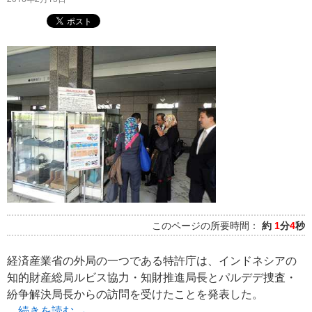
このページの所要時間：
約
1
分
4
秒
経済産業省の外局の一つである特許庁は、インドネシアの
知的財産総局ルビス協力・知財推進局長とパルデデ捜査・
紛争解決局長からの訪問を受けたことを発表した。
続きを読む
→