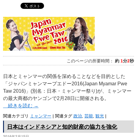
このページの所要時間：
約
1
分
2
秒
日本とミャンマーの関係を深めることなどを目的とした
「ジャパンミャンマープエドー2016(Japan Myamar Pwe
Taw 2016)」(別名：日本・ミャンマー祭り)が、ミャンマー
の最大商都のヤンゴンで2月28日に開催される。
続きを読む
→
関連カテゴリ
ミャンマー
|
関連タグ
政治
,
芸能
,
観光
|
日本はインドネシアと知的財産の協力を強化
2016年2月15日