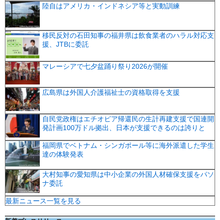
陸自はアメリカ・インドネシア等と実動訓練
移民反対の石田知事の福井県は飲食業者のハラル対応支
援、JTBに委託
マレーシアで七夕盆踊り祭り2026が開催
広島県は外国人介護福祉士の資格取得を支援
自民党政権はエチオピア帰還民の生計再建支援で国連開
発計画100万ドル拠出、日本が支援できるのは誇りと
福岡県でベトナム・シンガポール等に海外派遣した学生
達の体験発表
大村知事の愛知県は中小企業の外国人材確保支援をパソ
ナ委託
最新ニュース一覧を見る