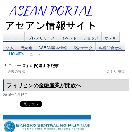
コ
ニュース
プレスリリース
イベント
ショップ
ホテル
求人
観光地
ASEAN基本情報
統計データ
各種問合せ先
ン
HOME
> ニュース
テ
「
」に関連する記事
ニュース
ン
←
過去の投稿
新しい投稿
→
ツ
フィリピンの金融産業が開放へ
へ
2016年2月16日
ス
キ
ッ