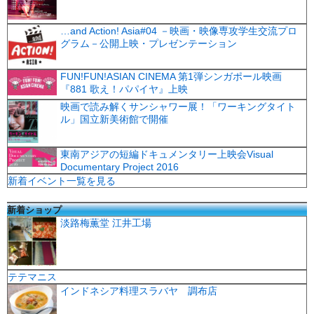
…and Action! Asia#04 －映画・映像専攻学生交流プロ
グラム－公開上映・プレゼンテーション
FUN!FUN!ASIAN CINEMA 第1弾シンガポール映画
『881 歌え！パパイヤ』上映
映画で読み解くサンシャワー展！「ワーキングタイト
ル」国立新美術館で開催
東南アジアの短編ドキュメンタリー上映会Visual
Documentary Project 2016
新着イベント一覧を見る
新着ショップ
淡路梅薫堂 江井工場
テテマニス
インドネシア料理スラバヤ 調布店