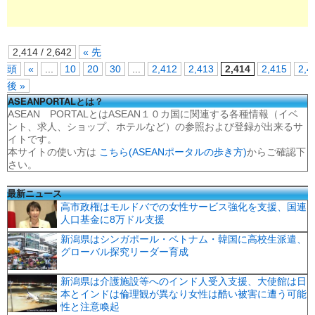
2,414 / 2,642
« 先
頭
«
...
10
20
30
...
2,412
2,413
2,414
2,415
2,4
後 »
ASEANPORTALとは？
ASEAN PORTALとはASEAN１０カ国に関連する各種情報（イベ
ント、求人、ショップ、ホテルなど）の参照および登録が出来るサ
イトです。
本サイトの使い方は
こちら(ASEANポータルの歩き方)
からご確認下
さい。
最新ニュース
高市政権はモルドバでの女性サービス強化を支援、国連
人口基金に8万ドル支援
新潟県はシンガポール・ベトナム・韓国に高校生派遣、
グローバル探究リーダー育成
新潟県は介護施設等へのインド人受入支援、大使館は日
本とインドは倫理観が異なり女性は酷い被害に遭う可能
性と注意喚起