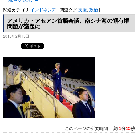
関連カテゴリ
インドネシア
|
関連タグ
支援
,
政治
|
アメリカ・アセアン首脳会談、南シナ海の領有権
問題が議題に
2016年2月15日
このページの所要時間：
約
1
分
15
秒