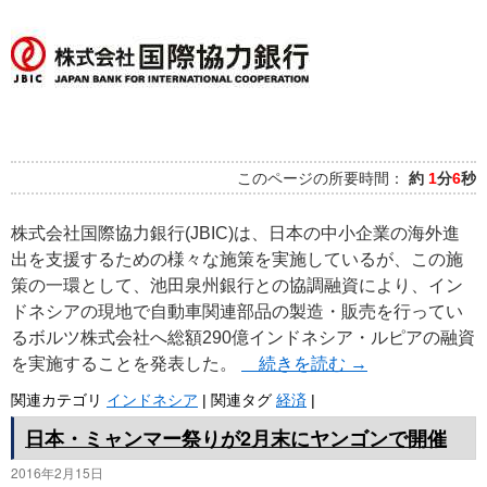
このページの所要時間：
約
1
分
6
秒
株式会社国際協力銀行(JBIC)は、日本の中小企業の海外進
出を支援するための様々な施策を実施しているが、この施
策の一環として、池田泉州銀行との協調融資により、イン
ドネシアの現地で自動車関連部品の製造・販売を行ってい
るボルツ株式会社へ総額290億インドネシア・ルピアの融資
を実施することを発表した。
続きを読む
→
関連カテゴリ
インドネシア
|
関連タグ
経済
|
日本・ミャンマー祭りが2月末にヤンゴンで開催
2016年2月15日