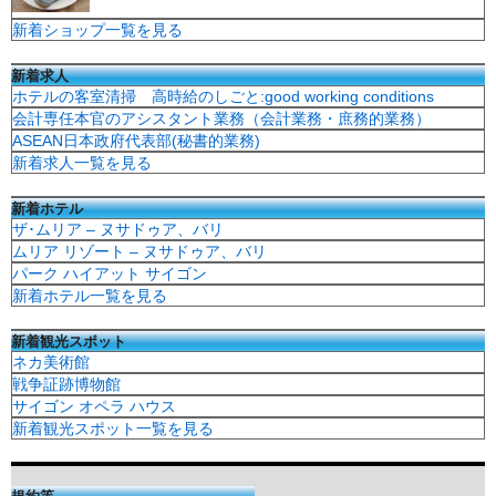
新着ショップ一覧を見る
新着求人
ホテルの客室清掃 高時給のしごと:good working conditions
会計専任本官のアシスタント業務（会計業務・庶務的業務）
ASEAN日本政府代表部(秘書的業務)
新着求人一覧を見る
新着ホテル
ザ･ムリア – ヌサドゥア、バリ
ムリア リゾート – ヌサドゥア、バリ
パーク ハイアット サイゴン
新着ホテル一覧を見る
新着観光スポット
ネカ美術館
戦争証跡博物館
サイゴン オペラ ハウス
新着観光スポット一覧を見る
規約等