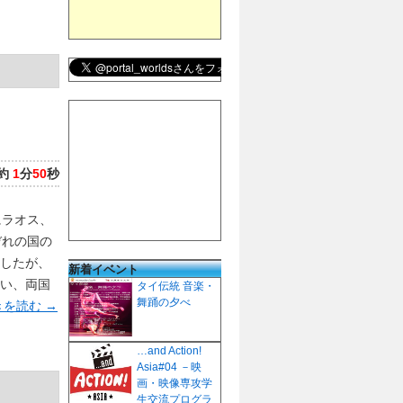
約
1
分
50
秒
にラオス、
ぞれの国の
したが、
新着イベント
い、両国
タイ伝統 音楽・
舞踊の夕べ
を読む
→
…and Action!
Asia#04 －映
画・映像専攻学
生交流プログラ