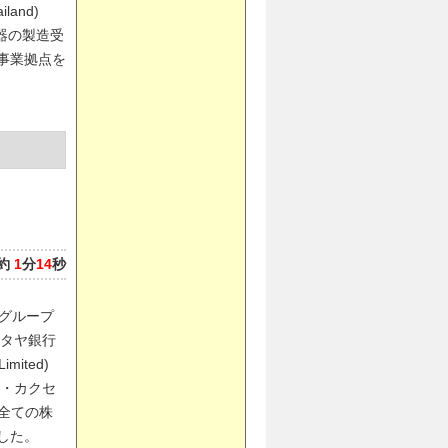
iland)
電子機器の製造受
事業拠点を
約
1
分
14
秒
・グループ
タヤ銀行
Limited)
・カクセ
d)の全ての株
した。