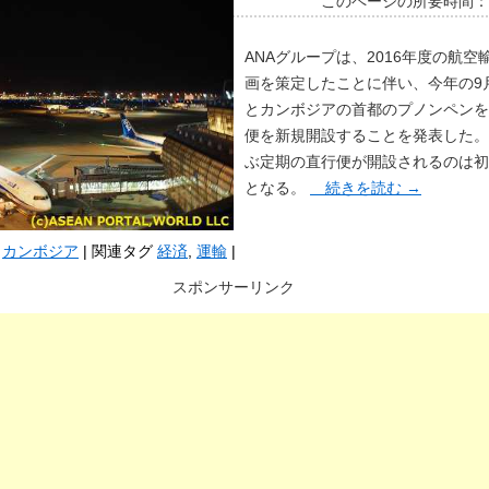
このページの所要時間
ANAグループは、2016年度の航空
画を策定したことに伴い、今年の9
とカンボジアの首都のプノンペンを
便を新規開設することを発表した。
ぶ定期の直行便が開設されるのは初
となる。
続きを読む
→
カンボジア
|
関連タグ
経済
,
運輸
|
スポンサーリンク