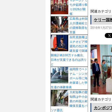
マレーシアで
七夕盆踊り祭
り2026が開
関連カテゴリ
催
ケリー国
広島県は外国
人介護福祉士
2016年1月27日
の資格取得を
支援
自民党政権は
エチオピア帰
還民の生計再
建支援で国連
開発計画100万ドル拠出、
日本が支援できるのは誇り
と
福岡県でベト
ナム・シンガ
ポール等に海
外派遣した学
生達の体験発表
大村知事の愛
知県は中小企
関連カテゴリ
業の外国人材
確保支援をパ
カンボジ
ソナ委託