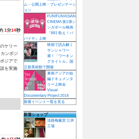
ム－公開上映・プレゼンテーシ
ョン
FUN!FUN!ASIAN
CINEMA 第1弾シ
ンガポール映画
約
1
分
14
秒
『881 歌え！パ
パイヤ』上映
映画で読み解く
のケリー
サンシャワー
しカンボジ
展！「ワーキン
ボジアで
グタイトル」国
立新美術館で開催
談を実施
東南アジアの短
編ドキュメンタ
リー上映会
Visual
Documentary Project 2016
新着イベント一覧を見る
新着ショップ
淡路梅薫堂 江井
工場