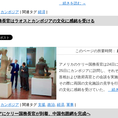
続きを読む
→
カンボジア
|
関連タグ
経済
|
務長官はラオスとカンボジアの文化に感銘を受ける
このページの所要時間：
アメリカのケリー国務長官は24日
25日にカンボジアに訪問し、それ
首相および政府高官との会談を実施
その際に両国の文化施設の見学を行
の文化に感銘を受けていた。
続き
カンボジア
|
関連タグ
支援
,
政治
,
経済
,
軍事
|
アにケリー国務長官が到着、中国包囲網を完成へ