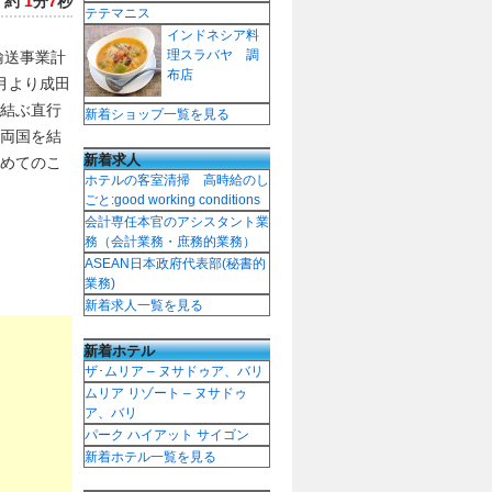
：
約
1
分
7
秒
テテマニス
インドネシア料
理スラバヤ 調
輸送事業計
布店
月より成田
結ぶ直行
新着ショップ一覧を見る
両国を結
新着求人
めてのこ
ホテルの客室清掃 高時給のし
ごと:good working conditions
会計専任本官のアシスタント業
務（会計業務・庶務的業務）
ASEAN日本政府代表部(秘書的
業務)
新着求人一覧を見る
新着ホテル
ザ･ムリア – ヌサドゥア、バリ
ムリア リゾート – ヌサドゥ
ア、バリ
パーク ハイアット サイゴン
新着ホテル一覧を見る