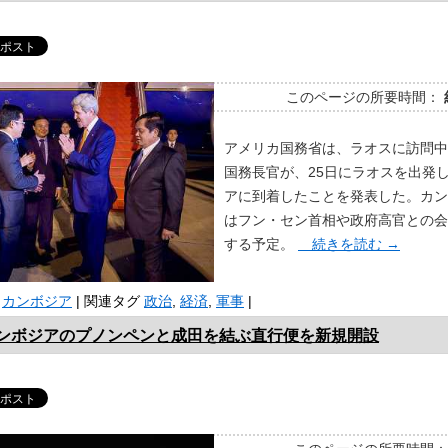
このページの所要時間：
アメリカ国務省は、ラオスに訪問中
国務長官が、25日にラオスを出発
アに到着したことを発表した。カン
はフン・セン首相や政府高官との会
する予定。
続きを読む
→
カンボジア
|
関連タグ
政治
,
経済
,
軍事
|
カンボジアのプノンペンと成田を結ぶ直行便を新規開設