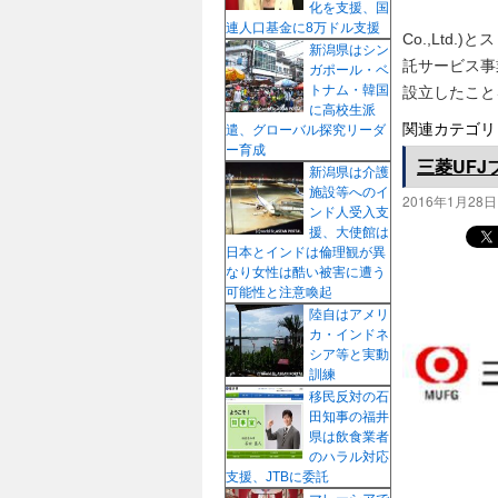
化を支援、国
プ
連人口基金に8万ドル支援
Co.,Ltd.)
新潟県はシン
託サービス事
ガポール・ベ
トナム・韓国
設立したこと
に高校生派
関連カテゴリ
遣、グローバル探究リーダ
ー育成
三菱UF
新潟県は介護
施設等へのイ
2016年1月28日
ンド人受入支
援、大使館は
日本とインドは倫理観が異
なり女性は酷い被害に遭う
可能性と注意喚起
陸自はアメリ
カ・インドネ
シア等と実動
訓練
移民反対の石
田知事の福井
県は飲食業者
のハラル対応
支援、JTBに委託