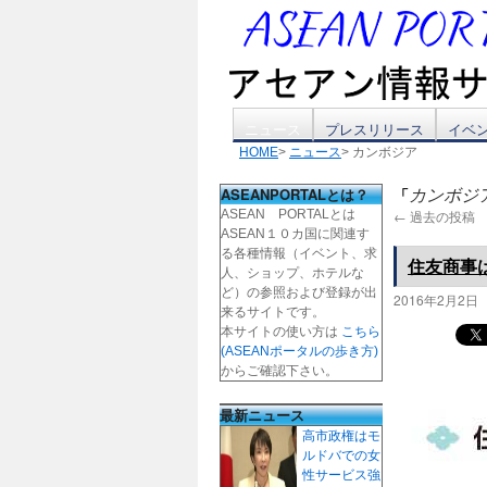
コ
ニュース
プレスリリース
イベ
HOME
>
ニュース
> カンボジア
ン
ASEANPORTALとは？
「
カンボジ
テ
ASEAN PORTALとは
←
過去の投稿
ASEAN１０カ国に関連す
ン
る各種情報（イベント、求
住友商事
人、ショップ、ホテルな
ツ
ど）の参照および登録が出
2016年2月2日
来るサイトです。
本サイトの使い方は
こちら
へ
(ASEANポータルの歩き方)
からご確認下さい。
ス
最新ニュース
キ
高市政権はモ
ルドバでの女
ッ
性サービス強