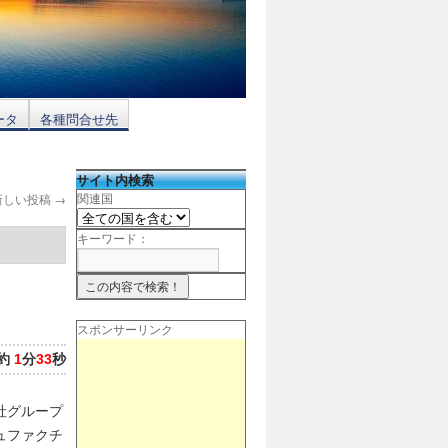
ータ
各種問合せ先
サイト内検索
新しい投稿
→
関連国
キーワード：
スポンサーリンク
約
1
分
33
秒
社グループ
ュファクチ