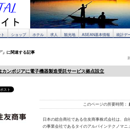
ント
ショップ
ホテル
求人
観光地
ASEAN基本情報
統計デ
」に関連する記事
ア
はカンボジアに電子機器製造受託サービス拠点設立
このページの所要時間：
日本の総合商社である住友商事株式会社は、自
の事業会社であるタイのアルパインテクノマニ