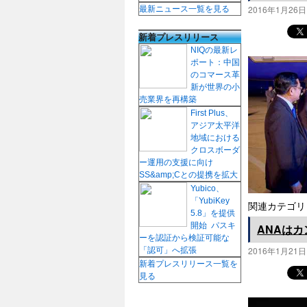
2016年1月26日
最新ニュース一覧を見る
新着プレスリリース
NIQの最新レ
ポート：中国
のコマース革
新が世界の小
売業界を再構築
First Plus、
アジア太平洋
地域における
クロスボーダ
ー運用の支援に向け
SS&amp;Cとの提携を拡大
Yubico、
「YubiKey
関連カテゴリ
5.8」を提供
開始 パスキ
ANAは
ーを認証から検証可能な
2016年1月21日
「認可」へ拡張
新着プレスリリース一覧を
見る