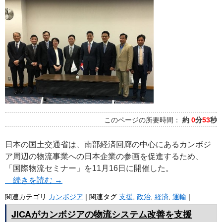
このページの所要時間：
約
0
分
53
秒
日本の国土交通省は、南部経済回廊の中心にあるカンボジ
ア周辺の物流事業への日本企業の参画を促進するため、
「国際物流セミナー」を11月16日に開催した。
続きを読む
→
関連カテゴリ
カンボジア
|
関連タグ
支援
,
政治
,
経済
,
運輸
|
JICAがカンボジアの物流システム改善を支援