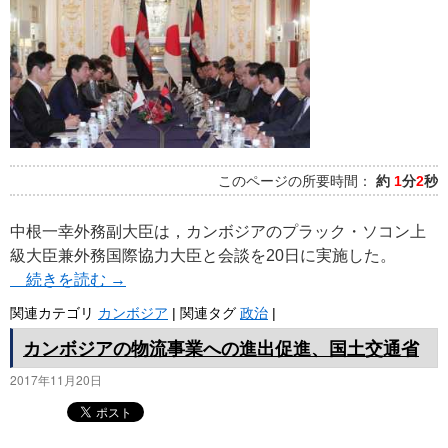
このページの所要時間：
約
1
分
2
秒
中根一幸外務副大臣は，カンボジアのプラック・ソコン上
級大臣兼外務国際協力大臣と会談を20日に実施した。
続きを読む
→
関連カテゴリ
カンボジア
|
関連タグ
政治
|
カンボジアの物流事業への進出促進、国土交通省
2017年11月20日