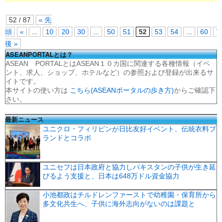
52 / 87
« 先
頭
«
...
10
20
30
...
50
51
52
53
54
...
60
7
後 »
ASEANPORTALとは？
ASEAN PORTALとはASEAN１０カ国に関連する各種情報（イベ
ント、求人、ショップ、ホテルなど）の参照および登録が出来るサ
イトです。
本サイトの使い方は
こちら(ASEANポータルの歩き方)
からご確認下
さい。
最新ニュース
ユニクロ・フィリピンが日比友好イベント、伝統衣料ブ
ランドとコラボ
ユニセフは日本政府と協力しパキスタンの子供が生き延
びるよう支援と、日本は648万ドル資金協力
小池都政はチルドレンファーストで幼稚園・保育所から
多文化共生へ、子供に海外志向がないのは課題と