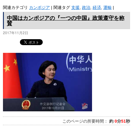
関連カテゴリ
カンボジア
|
関連タグ
支援
,
政治
,
経済
,
運輸
|
中国はカンボジアの『一つの中国』政策遵守を称
賛
2017年11月2日
このページの所要時間：
約
0
分
51
秒