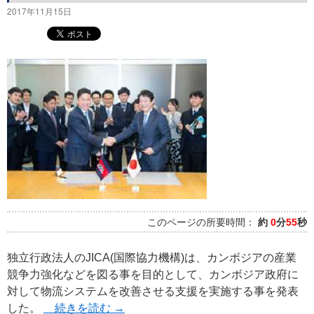
2017年11月15日
このページの所要時間：
約
0
分
55
秒
独立行政法人のJICA(国際協力機構)は、カンボジアの産業
競争力強化などを図る事を目的として、カンボジア政府に
対して物流システムを改善させる支援を実施する事を発表
した。
続きを読む
→