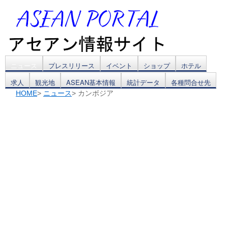
コ
ニュース
プレスリリース
イベント
ショップ
ホテル
求人
観光地
ASEAN基本情報
統計データ
各種問合せ先
ン
HOME
>
ニュース
> カンボジア
テ
ン
ツ
へ
ス
キ
ッ