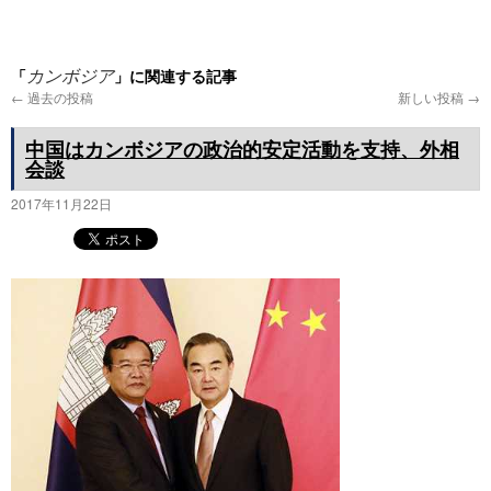
プ
「
」に関連する記事
カンボジア
←
過去の投稿
新しい投稿
→
中国はカンボジアの政治的安定活動を支持、外相
会談
2017年11月22日