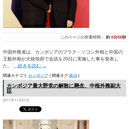
このページの所要時間：
約
0
分
58
秒
中国外務省は、カンボジアのプラク・ソコン外相と中国の
王毅外相が大統領府で会談を20日に実施した事を発表し
た。
続きを読む
→
関連カテゴリ
カンボジア
|
関連タグ
政治
|
カンボジア最大野党の解散に懸念、中根外務副大
臣
2017年11月21日