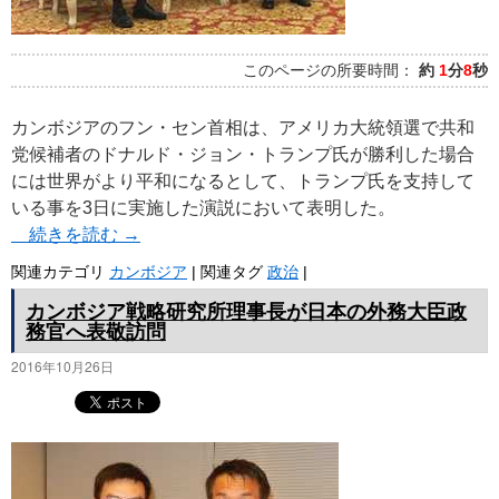
このページの所要時間：
約
1
分
8
秒
カンボジアのフン・セン首相は、アメリカ大統領選で共和
党候補者のドナルド・ジョン・トランプ氏が勝利した場合
には世界がより平和になるとして、トランプ氏を支持して
いる事を3日に実施した演説において表明した。
続きを読む
→
関連カテゴリ
カンボジア
|
関連タグ
政治
|
カンボジア戦略研究所理事長が日本の外務大臣政
務官へ表敬訪問
2016年10月26日