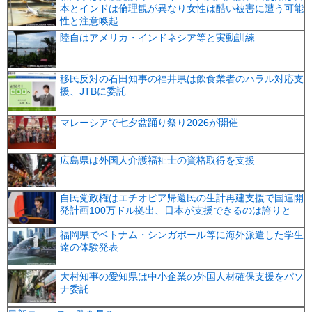
本とインドは倫理観が異なり女性は酷い被害に遭う可能
性と注意喚起
陸自はアメリカ・インドネシア等と実動訓練
移民反対の石田知事の福井県は飲食業者のハラル対応支
援、JTBに委託
マレーシアで七夕盆踊り祭り2026が開催
広島県は外国人介護福祉士の資格取得を支援
自民党政権はエチオピア帰還民の生計再建支援で国連開
発計画100万ドル拠出、日本が支援できるのは誇りと
福岡県でベトナム・シンガポール等に海外派遣した学生
達の体験発表
大村知事の愛知県は中小企業の外国人材確保支援をパソ
ナ委託