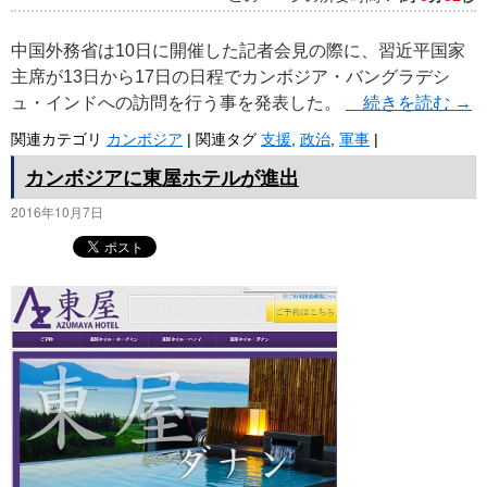
中国外務省は10日に開催した記者会見の際に、習近平国家
主席が13日から17日の日程でカンボジア・バングラデシ
ュ・インドへの訪問を行う事を発表した。
続きを読む
→
関連カテゴリ
カンボジア
|
関連タグ
支援
,
政治
,
軍事
|
カンボジアに東屋ホテルが進出
2016年10月7日