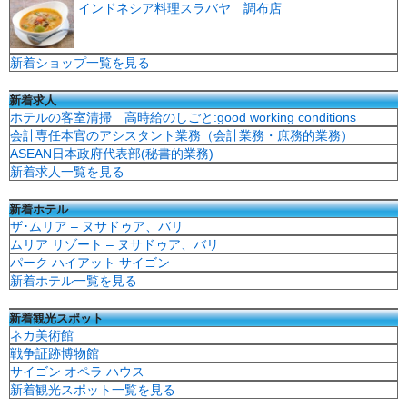
インドネシア料理スラバヤ 調布店
新着ショップ一覧を見る
新着求人
ホテルの客室清掃 高時給のしごと:good working conditions
会計専任本官のアシスタント業務（会計業務・庶務的業務）
ASEAN日本政府代表部(秘書的業務)
新着求人一覧を見る
新着ホテル
ザ･ムリア – ヌサドゥア、バリ
ムリア リゾート – ヌサドゥア、バリ
パーク ハイアット サイゴン
新着ホテル一覧を見る
新着観光スポット
ネカ美術館
戦争証跡博物館
サイゴン オペラ ハウス
新着観光スポット一覧を見る