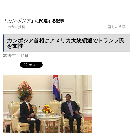
プ
「
」に関連する記事
カンボジア
←
過去の投稿
新しい投稿
→
カンボジア首相はアメリカ大統領選でトランプ氏
を支持
2016年11月4日