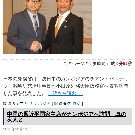
このページの所要時間：
約
0
分
57
秒
日本の外務省は、訪日中のカンボジアのチアン・バンナリ
ット戦略研究所理事長が小田原外務大臣政務官へ表敬訪問
した事を発表した。
続きを読む
→
関連カテゴリ
カンボジア
|
関連タグ
政治
|
中国の習近平国家主席がカンボジアへ訪問、真の
友人と
2016年10月13日