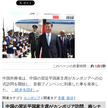
このページの所要時間：
約
1
分
1
秒
中国外務省は、中国の習近平国家主席がカンボジアへの公
式訪問を開始し、首都プノンペンに到着した事を発表し
た。
続きを読む
→
関連カテゴリ
カンボジア
|
関連タグ
支援
,
政治
|
中国の習近平国家主席がカンボジア訪問、南シナ