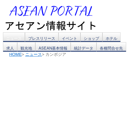
コ
ニュース
プレスリリース
イベント
ショップ
ホテル
求人
観光地
ASEAN基本情報
統計データ
各種問合せ先
ン
HOME
>
ニュース
> カンボジア
テ
ン
ツ
へ
ス
キ
ッ