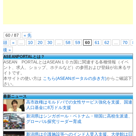
60 / 87
« 先
頭
«
...
10
20
30
...
58
59
60
61
62
...
70
8
後 »
ASEANPORTALとは？
ASEAN PORTALとはASEAN１０カ国に関連する各種情報（イベ
ント、求人、ショップ、ホテルなど）の参照および登録が出来るサ
イトです。
本サイトの使い方は
こちら(ASEANポータルの歩き方)
からご確認下
さい。
最新ニュース
高市政権はモルドバでの女性サービス強化を支援、国連
人口基金に8万ドル支援
新潟県はシンガポール・ベトナム・韓国に高校生派遣、
グローバル探究リーダー育成
新潟県は介護施設等へのインド人受入支援、大使館は日