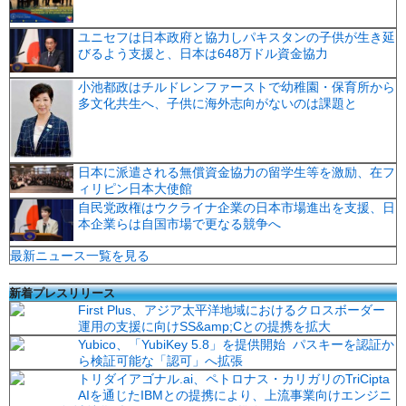
ユニセフは日本政府と協力しパキスタンの子供が生き延
びるよう支援と、日本は648万ドル資金協力
小池都政はチルドレンファーストで幼稚園・保育所から
多文化共生へ、子供に海外志向がないのは課題と
日本に派遣される無償資金協力の留学生等を激励、在フ
ィリピン日本大使館
自民党政権はウクライナ企業の日本市場進出を支援、日
本企業らは自国市場で更なる競争へ
最新ニュース一覧を見る
新着プレスリリース
First Plus、アジア太平洋地域におけるクロスボーダー
運用の支援に向けSS&amp;Cとの提携を拡大
Yubico、「YubiKey 5.8」を提供開始 パスキーを認証か
ら検証可能な「認可」へ拡張
トリダイアゴナル.ai、ペトロナス・カリガリのTriCipta
AIを通じたIBMとの提携により、上流事業向けエンジニ