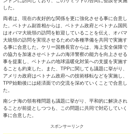
ントンに訪問しており、このサミットの合間に会談を実施
した。
両者は、現在の友好的な関係を更に強化させる事に合意し
た。ベトナム副首相からは、ベトナム政府とベトナム国民
はオバマ大統領の訪問を歓迎していることを伝え、オバマ
大統領の訪問を実現させるための各種準備を共同で実施す
る事に合意した。ケリー国務長官からは、海上安全保障で
の協力を加速させベトナムの海洋警察の能力を向上させる
事を提案し、ベトナムの地球温暖化対策への支援を実施す
ることも約束した。また、TPPに関しても議題に挙がり、
アメリカ政府はベトナム政府への技術移転などを実施し、
TPP始動後には経済面での交流を深めていくことで合意し
た。
南シナ海の領有権問題も議題に挙がり、平和的に解決され
ることが前提としつつも、この問題に共同で対応していく
事に合意した。
スポンサーリンク