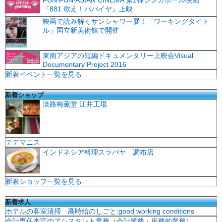
FUN!FUN!ASIAN CINEMA 第1弾シンガポール映画
『881 歌え！パパイヤ』上映
映画で読み解くサンシャワー展！「ワーキングタイト
ル」国立新美術館で開催
東南アジアの短編ドキュメンタリー上映会Visual
Documentary Project 2016
新着イベント一覧を見る
新着ショップ
淡路梅薫堂 江井工場
テテマニス
インドネシア料理スラバヤ 調布店
新着ショップ一覧を見る
新着求人
ホテルの客室清掃 高時給のしごと:good working conditions
会計専任本官のアシスタント業務（会計業務・庶務的業務）