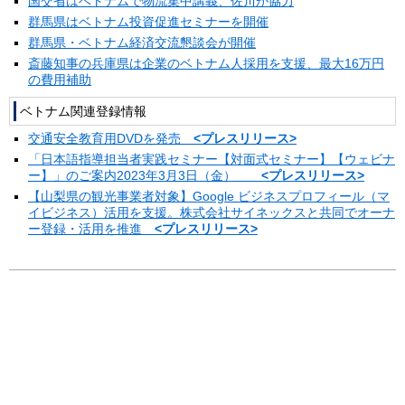
国交省はベトナムで物流集中講義、佐川が協力
群馬県はベトナム投資促進セミナーを開催
群馬県・ベトナム経済交流懇談会が開催
斎藤知事の兵庫県は企業のベトナム人採用を支援、最大16万円
の費用補助
ベトナム関連登録情報
交通安全教育用DVDを発売
<プレスリリース>
「日本語指導担当者実践セミナー【対面式セミナー】【ウェビナ
ー】」のご案内2023年3月3日（金）
<プレスリリース>
【山梨県の観光事業者対象】Google ビジネスプロフィール（マ
イビジネス）活用を支援。株式会社サイネックスと共同でオーナ
ー登録・活用を推進
<プレスリリース>