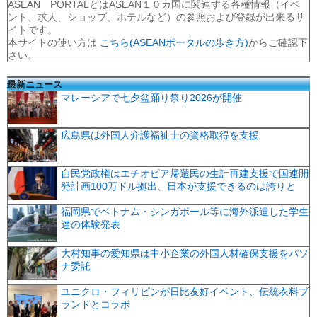
ASEAN PORTALとはASEAN１０カ国に関連する各種情報（イベ
ント、求人、ショップ、ホテルなど）の参照および登録が出来るサ
イトです。
本サイトの使い方は
こちら(ASEANポータルの歩き方)
からご確認下
さい。
最新ニュース
マレーシアで七夕盆踊り祭り2026が開催
広島県は外国人介護福祉士の資格取得を支援
自民党政権はエチオピア帰還民の生計再建支援で国連開
発計画100万ドル拠出、日本が支援できるのは誇りと
福岡県でベトナム・シンガポール等に海外派遣した学生
達の体験発表
大村知事の愛知県は中小企業の外国人材確保支援をパソ
ナ委託
ユニクロ・フィリピンが日比友好イベント、伝統衣料ブ
ランドとコラボ