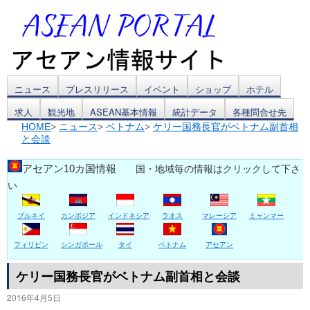
コ
ニュース
プレスリリース
イベント
ショップ
ホテル
求人
観光地
ASEAN基本情報
統計データ
各種問合せ先
ン
HOME
>
ニュース
>
ベトナム
>
ケリー国務長官がベトナム副首相
と会談
テ
ン
アセアン10カ国情報
国・地域毎の情報はクリックして下さ
い
ツ
ブルネイ
カンボジア
インドネシア
ラオス
マレーシア
ミャンマー
へ
ス
フィリピン
シンガポール
タイ
ベトナム
アセアン
キ
ケリー国務長官がベトナム副首相と会談
2016年4月5日
ッ