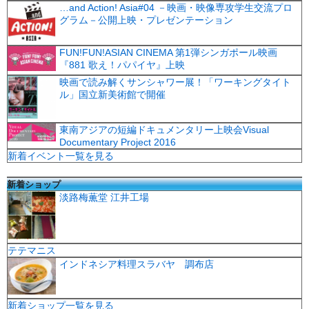
…and Action! Asia#04 －映画・映像専攻学生交流プロ
グラム－公開上映・プレゼンテーション
FUN!FUN!ASIAN CINEMA 第1弾シンガポール映画
『881 歌え！パパイヤ』上映
映画で読み解くサンシャワー展！「ワーキングタイト
ル」国立新美術館で開催
東南アジアの短編ドキュメンタリー上映会Visual
Documentary Project 2016
新着イベント一覧を見る
新着ショップ
淡路梅薫堂 江井工場
テテマニス
インドネシア料理スラバヤ 調布店
新着ショップ一覧を見る