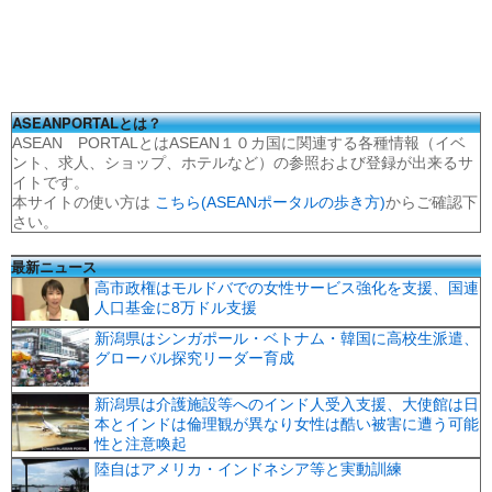
ASEANPORTALとは？
ASEAN PORTALとはASEAN１０カ国に関連する各種情報（イベ
ント、求人、ショップ、ホテルなど）の参照および登録が出来るサ
イトです。
本サイトの使い方は
こちら(ASEANポータルの歩き方)
からご確認下
さい。
最新ニュース
高市政権はモルドバでの女性サービス強化を支援、国連
人口基金に8万ドル支援
新潟県はシンガポール・ベトナム・韓国に高校生派遣、
グローバル探究リーダー育成
新潟県は介護施設等へのインド人受入支援、大使館は日
本とインドは倫理観が異なり女性は酷い被害に遭う可能
性と注意喚起
陸自はアメリカ・インドネシア等と実動訓練