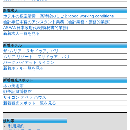
新着求人
ホテルの客室清掃 高時給のしごと:good working conditions
会計専任本官のアシスタント業務（会計業務・庶務的業務）
ASEAN日本政府代表部(秘書的業務)
新着求人一覧を見る
新着ホテル
ザ･ムリア – ヌサドゥア、バリ
ムリア リゾート – ヌサドゥア、バリ
パーク ハイアット サイゴン
新着ホテル一覧を見る
新着観光スポット
ネカ美術館
戦争証跡博物館
サイゴン オペラ ハウス
新着観光スポット一覧を見る
規約等
利用規約