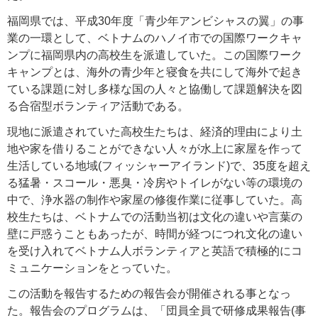
福岡県では、平成30年度「青少年アンビシャスの翼」の事
業の一環として、ベトナムのハノイ市での国際ワークキャ
ンプに福岡県内の高校生を派遣していた。この国際ワーク
キャンプとは、海外の青少年と寝食を共にして海外で起き
ている課題に対し多様な国の人々と協働して課題解決を図
る合宿型ボランティア活動である。
現地に派遣されていた高校生たちは、経済的理由により土
地や家を借りることができない人々が水上に家屋を作って
生活している地域(フィッシャーアイランド)で、35度を超え
る猛暑・スコール・悪臭・冷房やトイレがない等の環境の
中で、浄水器の制作や家屋の修復作業に従事していた。高
校生たちは、ベトナムでの活動当初は文化の違いや言葉の
壁に戸惑うこともあったが、時間が経つにつれ文化の違い
を受け入れてベトナム人ボランティアと英語で積極的にコ
ミュニケーションをとっていた。
この活動を報告するための報告会が開催される事となっ
た。報告会のプログラムは、「団員全員で研修成果報告(事