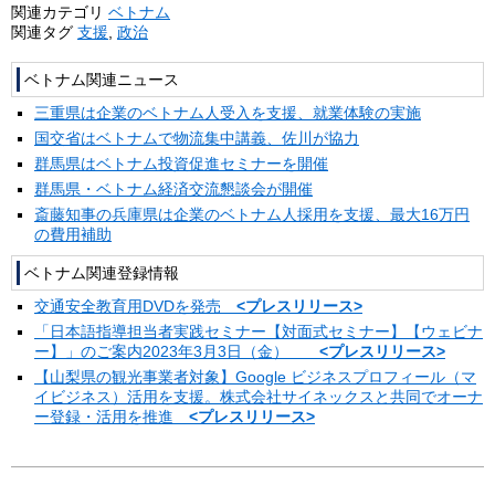
関連カテゴリ
ベトナム
関連タグ
支援
,
政治
ベトナム関連ニュース
三重県は企業のベトナム人受入を支援、就業体験の実施
国交省はベトナムで物流集中講義、佐川が協力
群馬県はベトナム投資促進セミナーを開催
群馬県・ベトナム経済交流懇談会が開催
斎藤知事の兵庫県は企業のベトナム人採用を支援、最大16万円
の費用補助
ベトナム関連登録情報
交通安全教育用DVDを発売
<プレスリリース>
「日本語指導担当者実践セミナー【対面式セミナー】【ウェビナ
ー】」のご案内2023年3月3日（金）
<プレスリリース>
【山梨県の観光事業者対象】Google ビジネスプロフィール（マ
イビジネス）活用を支援。株式会社サイネックスと共同でオーナ
ー登録・活用を推進
<プレスリリース>