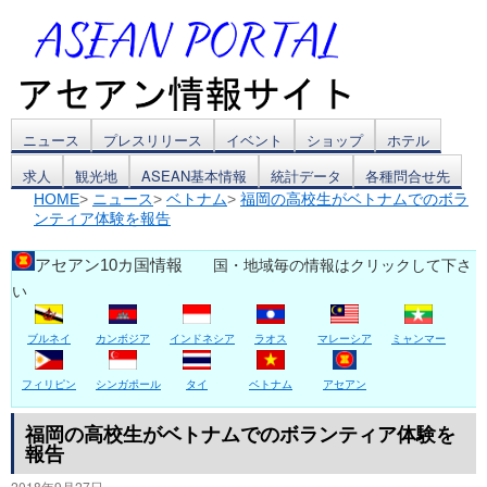
コ
ニュース
プレスリリース
イベント
ショップ
ホテル
求人
観光地
ASEAN基本情報
統計データ
各種問合せ先
ン
HOME
>
ニュース
>
ベトナム
>
福岡の高校生がベトナムでのボラ
ンティア体験を報告
テ
ン
アセアン10カ国情報
国・地域毎の情報はクリックして下さ
い
ツ
ブルネイ
カンボジア
インドネシア
ラオス
マレーシア
ミャンマー
へ
ス
フィリピン
シンガポール
タイ
ベトナム
アセアン
キ
福岡の高校生がベトナムでのボランティア体験を
報告
ッ
2018年9月27日