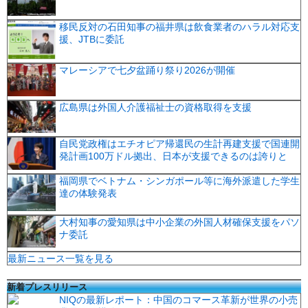
移民反対の石田知事の福井県は飲食業者のハラル対応支
援、JTBに委託
マレーシアで七夕盆踊り祭り2026が開催
広島県は外国人介護福祉士の資格取得を支援
自民党政権はエチオピア帰還民の生計再建支援で国連開
発計画100万ドル拠出、日本が支援できるのは誇りと
福岡県でベトナム・シンガポール等に海外派遣した学生
達の体験発表
大村知事の愛知県は中小企業の外国人材確保支援をパソ
ナ委託
最新ニュース一覧を見る
新着プレスリリース
NIQの最新レポート：中国のコマース革新が世界の小売