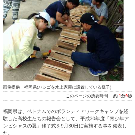
画像提供：福岡県(ハシゴを水上家屋に設置している様子)
このページの所要時間：
約
1
分
9
秒
福岡県は、ベトナムでのボランティアワークキャンプを経
験した高校生たちの報告会として、平成30年度「青少年ア
ンビシャスの翼」修了式を9月30日に実施する事を発表し
た。