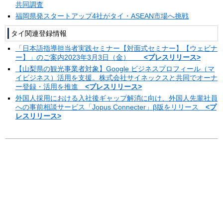
共同調査
福岡県発スタートアップ4社がタイ・ASEAN市場へ挑戦
タイ関連登録情報
「日本語指導担当者実践セミナー【対面式セミナー】【ウェビナ
ー】」のご案内2023年3月3日（金）
<プレスリリース>
【山梨県の観光事業者対象】Google ビジネスプロフィール（マ
イビジネス）活用を支援。株式会社サイネックスと共同でオーナ
ー登録・活用を推進
<プレスリリース>
外国人採用における入社後ギャップ解消に向け、外国人先輩社員
への事前相談サービス「Jopus Connecter」β版をリリース
<プ
レスリリース>