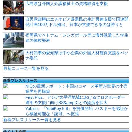
広島県は外国人介護福祉士の資格取得を支援
自民党政権はエチオピア帰還民の生計再建支援で国連開
発計画100万ドル拠出、日本が支援できるのは誇りと
福岡県でベトナム・シンガポール等に海外派遣した学生
達の体験発表
大村知事の愛知県は中小企業の外国人材確保支援をパソ
ナ委託
最新ニュース一覧を見る
新着プレスリリース
NIQの最新レポート：中国のコマース革新が世界の小売
業界を再構築
First Plus、アジア太平洋地域におけるクロスボーダー
運用の支援に向けSS&amp;Cとの提携を拡大
Yubico、「YubiKey 5.8」を提供開始 パスキーを認証か
ら検証可能な「認可」へ拡張
新着プレスリリース一覧を見る
サイト内検索