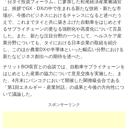
「日タイ投資フォーラム」に参加した松尾経済産業審議官
は、挨拶でGX・DXの中で生まれる新たな技術・新たな市
場が、今後のビジネスにおけるチャンスになると述べたう
えで、これまでタイと共に築き上げた自動車をはじめとす
るサプライチェーンの更なる強靭化や高度化について言及
した。また、新たな注目分野の一つとして、ヘルスケア産
業分野についても、タイにおける日本企業の取組を紹介
し、このほか農業DXや半導体といった幅広い分野における
新たなビジネス創出への期待を述べた。
ナリットBOI長官との会談では、自動車サプライチェーンを
はじめとした産業の協力について意見交換を実施した。ま
た、4月末にバンコクにおいて開催した閣僚級会合である
「第1回エネルギー・産業対話」の成果と今後の方向性につ
いて議論した。
スポンサーリンク