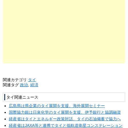
関連カテゴリ
タイ
関連タグ
政治
,
経済
タイ関連ニュース
広島県は県企業のタイ展開を支援、海外展開セミナー
国際協力銀は日泉化学のタイ展開を支援、伊予銀行と協調融資
経産省はタイとエネルギー政策対話、タイの石油備蓄で協力へ
経産省はJAXA等と連携でタイと低軌道衛星コンステレーション