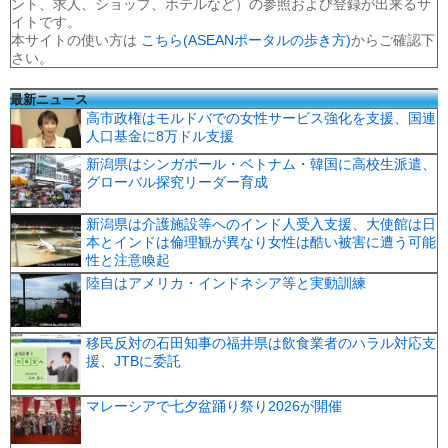
ント、求人、ショップ、ホテルなど）の参照および登録が出来るサ
イトです。
本サイトの使い方は
こちら(ASEANポータルの歩き方)
からご確認下
さい。
最新ニュース
高市政権はモルドバでの女性サービス強化を支援、国連
人口基金に8万ドル支援
新潟県はシンガポール・ベトナム・韓国に高校生派遣、
グローバル探究リーダー育成
新潟県は介護施設等へのインド人受入支援、大使館は日
本とインドは倫理観が異なり女性は酷い被害に遭う可能
性と注意喚起
陸自はアメリカ・インドネシア等と実動訓練
移民反対の石田知事の福井県は飲食業者のハラル対応支
援、JTBに委託
マレーシアで七夕盆踊り祭り2026が開催