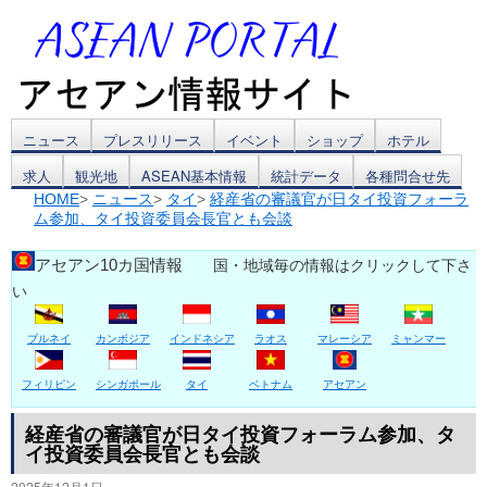
コ
ニュース
プレスリリース
イベント
ショップ
ホテル
求人
観光地
ASEAN基本情報
統計データ
各種問合せ先
ン
HOME
>
ニュース
>
タイ
>
経産省の審議官が日タイ投資フォーラ
ム参加、タイ投資委員会長官とも会談
テ
ン
アセアン10カ国情報
国・地域毎の情報はクリックして下さ
い
ツ
ブルネイ
カンボジア
インドネシア
ラオス
マレーシア
ミャンマー
へ
ス
フィリピン
シンガポール
タイ
ベトナム
アセアン
キ
経産省の審議官が日タイ投資フォーラム参加、タ
イ投資委員会長官とも会談
ッ
2025年12月1日