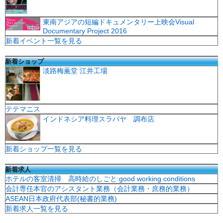
東南アジアの短編ドキュメンタリー上映会Visual
Documentary Project 2016
新着イベント一覧を見る
新着ショップ
淡路梅薫堂 江井工場
テテマニス
インドネシア料理スラバヤ 調布店
新着ショップ一覧を見る
新着求人
ホテルの客室清掃 高時給のしごと:good working conditions
会計専任本官のアシスタント業務（会計業務・庶務的業務）
ASEAN日本政府代表部(秘書的業務)
新着求人一覧を見る