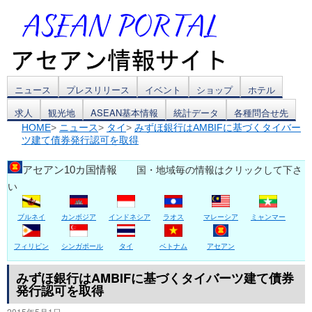
コ
ニュース
プレスリリース
イベント
ショップ
ホテル
求人
観光地
ASEAN基本情報
統計データ
各種問合せ先
ン
HOME
>
ニュース
>
タイ
>
みずほ銀行はAMBIFに基づくタイバー
ツ建て債券発行認可を取得
テ
ン
アセアン10カ国情報
国・地域毎の情報はクリックして下さ
い
ツ
ブルネイ
カンボジア
インドネシア
ラオス
マレーシア
ミャンマー
へ
ス
フィリピン
シンガポール
タイ
ベトナム
アセアン
キ
みずほ銀行はAMBIFに基づくタイバーツ建て債券
発行認可を取得
ッ
2015年5月1日