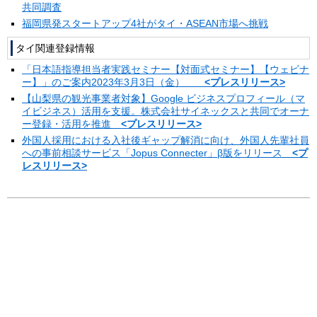
共同調査
福岡県発スタートアップ4社がタイ・ASEAN市場へ挑戦
タイ関連登録情報
「日本語指導担当者実践セミナー【対面式セミナー】【ウェビナ
ー】」のご案内2023年3月3日（金）
<プレスリリース>
【山梨県の観光事業者対象】Google ビジネスプロフィール（マ
イビジネス）活用を支援。株式会社サイネックスと共同でオーナ
ー登録・活用を推進
<プレスリリース>
外国人採用における入社後ギャップ解消に向け、外国人先輩社員
への事前相談サービス「Jopus Connecter」β版をリリース
<プ
レスリリース>