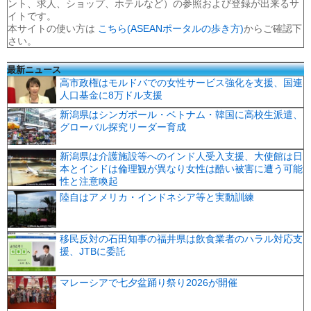
ント、求人、ショップ、ホテルなど）の参照および登録が出来るサ
イトです。
本サイトの使い方は
こちら(ASEANポータルの歩き方)
からご確認下
さい。
最新ニュース
高市政権はモルドバでの女性サービス強化を支援、国連
人口基金に8万ドル支援
新潟県はシンガポール・ベトナム・韓国に高校生派遣、
グローバル探究リーダー育成
新潟県は介護施設等へのインド人受入支援、大使館は日
本とインドは倫理観が異なり女性は酷い被害に遭う可能
性と注意喚起
陸自はアメリカ・インドネシア等と実動訓練
移民反対の石田知事の福井県は飲食業者のハラル対応支
援、JTBに委託
マレーシアで七夕盆踊り祭り2026が開催