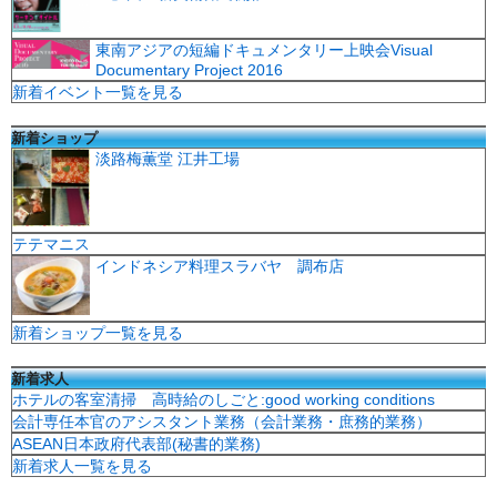
東南アジアの短編ドキュメンタリー上映会Visual
Documentary Project 2016
新着イベント一覧を見る
新着ショップ
淡路梅薫堂 江井工場
テテマニス
インドネシア料理スラバヤ 調布店
新着ショップ一覧を見る
新着求人
ホテルの客室清掃 高時給のしごと:good working conditions
会計専任本官のアシスタント業務（会計業務・庶務的業務）
ASEAN日本政府代表部(秘書的業務)
新着求人一覧を見る