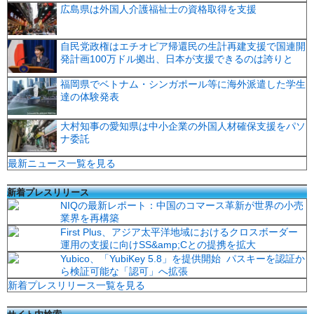
広島県は外国人介護福祉士の資格取得を支援
自民党政権はエチオピア帰還民の生計再建支援で国連開
発計画100万ドル拠出、日本が支援できるのは誇りと
福岡県でベトナム・シンガポール等に海外派遣した学生
達の体験発表
大村知事の愛知県は中小企業の外国人材確保支援をパソ
ナ委託
最新ニュース一覧を見る
新着プレスリリース
NIQの最新レポート：中国のコマース革新が世界の小売
業界を再構築
First Plus、アジア太平洋地域におけるクロスボーダー
運用の支援に向けSS&amp;Cとの提携を拡大
Yubico、「YubiKey 5.8」を提供開始 パスキーを認証か
ら検証可能な「認可」へ拡張
新着プレスリリース一覧を見る
サイト内検索