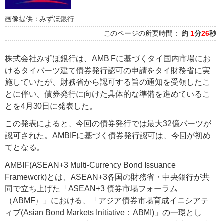
画像提供：みずほ銀行
このページの所要時間：
約
1
分
26
秒
株式会社みずほ銀行は、AMBIFに基づくタイ国内市場にお
けるタイバーツ建て債券発行認可の申請をタイ財務省に実
施していたが、財務省から認可する旨の通知を受領したこ
とに伴い、債券発行に向けた具体的な準備を進めているこ
とを4月30日に発表した。
この発表によると、今回の債券発行では最大32億バーツが
認可された。AMBIFに基づく債券発行認可は、今回が初め
てとなる。
AMBIF(ASEAN+3 Multi-Currency Bond Issuance
Framework)とは、ASEAN+3各国の財務省・中央銀行が共
同で立ち上げた「ASEAN+3 債券市場フォーラム
（ABMF）」における、「アジア債券市場育成イニシアテ
ィブ(Asian Bond Markets Initiative：ABMI)」の一環とし