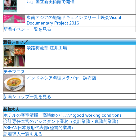
ル」国立新美術館で開催
東南アジアの短編ドキュメンタリー上映会Visual
Documentary Project 2016
新着イベント一覧を見る
新着ショップ
淡路梅薫堂 江井工場
テテマニス
インドネシア料理スラバヤ 調布店
新着ショップ一覧を見る
新着求人
ホテルの客室清掃 高時給のしごと:good working conditions
会計専任本官のアシスタント業務（会計業務・庶務的業務）
ASEAN日本政府代表部(秘書的業務)
新着求人一覧を見る