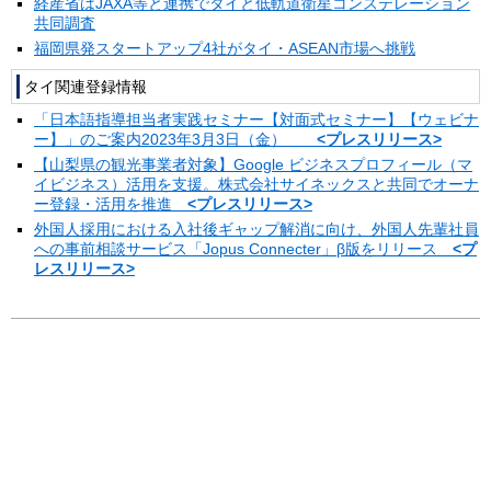
経産省はJAXA等と連携でタイと低軌道衛星コンステレーション
共同調査
福岡県発スタートアップ4社がタイ・ASEAN市場へ挑戦
タイ関連登録情報
「日本語指導担当者実践セミナー【対面式セミナー】【ウェビナ
ー】」のご案内2023年3月3日（金）
<プレスリリース>
【山梨県の観光事業者対象】Google ビジネスプロフィール（マ
イビジネス）活用を支援。株式会社サイネックスと共同でオーナ
ー登録・活用を推進
<プレスリリース>
外国人採用における入社後ギャップ解消に向け、外国人先輩社員
への事前相談サービス「Jopus Connecter」β版をリリース
<プ
レスリリース>