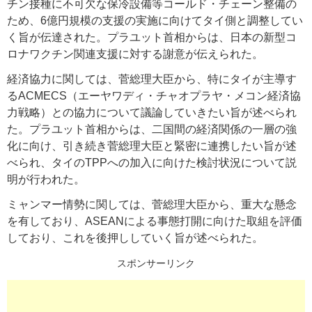
チン接種に不可欠な保冷設備等コールド・チェーン整備の
ため、6億円規模の支援の実施に向けてタイ側と調整してい
く旨が伝達された。プラユット首相からは、日本の新型コ
ロナワクチン関連支援に対する謝意が伝えられた。
経済協力に関しては、菅総理大臣から、特にタイが主導す
るACMECS（エーヤワディ・チャオプラヤ・メコン経済協
力戦略）との協力について議論していきたい旨が述べられ
た。プラユット首相からは、二国間の経済関係の一層の強
化に向け、引き続き菅総理大臣と緊密に連携したい旨が述
べられ、タイのTPPへの加入に向けた検討状況について説
明が行われた。
ミャンマー情勢に関しては、菅総理大臣から、重大な懸念
を有しており、ASEANによる事態打開に向けた取組を評価
しており、これを後押ししていく旨が述べられた。
スポンサーリンク