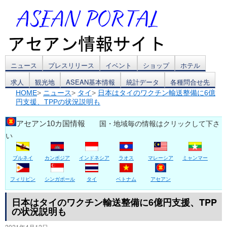
コ
ニュース
プレスリリース
イベント
ショップ
ホテル
求人
観光地
ASEAN基本情報
統計データ
各種問合せ先
ン
HOME
>
ニュース
>
タイ
>
日本はタイのワクチン輸送整備に6億
円支援、TPPの状況説明も
テ
ン
アセアン10カ国情報
国・地域毎の情報はクリックして下さ
い
ツ
ブルネイ
カンボジア
インドネシア
ラオス
マレーシア
ミャンマー
へ
ス
フィリピン
シンガポール
タイ
ベトナム
アセアン
キ
日本はタイのワクチン輸送整備に6億円支援、TPP
の状況説明も
ッ
2021年4月12日