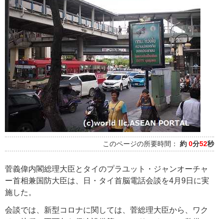
このページの所要時間：
約
0
分
52
秒
菅義偉内閣総理大臣とタイのプラユット・ジャンオーチャ
ー首相兼国防大臣は、日・タイ首脳電話会談を4月9日に実
施した。
会談では、新型コロナに関しては、菅総理大臣から、ワク