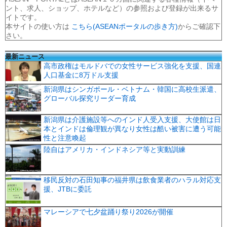
ント、求人、ショップ、ホテルなど）の参照および登録が出来るサ
イトです。
本サイトの使い方は
こちら(ASEANポータルの歩き方)
からご確認下
さい。
最新ニュース
高市政権はモルドバでの女性サービス強化を支援、国連
人口基金に8万ドル支援
新潟県はシンガポール・ベトナム・韓国に高校生派遣、
グローバル探究リーダー育成
新潟県は介護施設等へのインド人受入支援、大使館は日
本とインドは倫理観が異なり女性は酷い被害に遭う可能
性と注意喚起
陸自はアメリカ・インドネシア等と実動訓練
移民反対の石田知事の福井県は飲食業者のハラル対応支
援、JTBに委託
マレーシアで七夕盆踊り祭り2026が開催