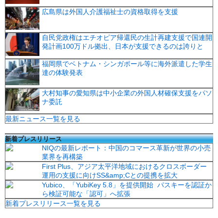
広島県は外国人介護福祉士の資格取得を支援
自民党政権はエチオピア帰還民の生計再建支援で国連開
発計画100万ドル拠出、日本が支援できるのは誇りと
福岡県でベトナム・シンガポール等に海外派遣した学生
達の体験発表
大村知事の愛知県は中小企業の外国人材確保支援をパソ
ナ委託
最新ニュース一覧を見る
新着プレスリリース
NIQの最新レポート：中国のコマース革新が世界の小売
業界を再構築
First Plus、アジア太平洋地域におけるクロスボーダー
運用の支援に向けSS&amp;Cとの提携を拡大
Yubico、「YubiKey 5.8」を提供開始 パスキーを認証か
ら検証可能な「認可」へ拡張
新着プレスリリース一覧を見る