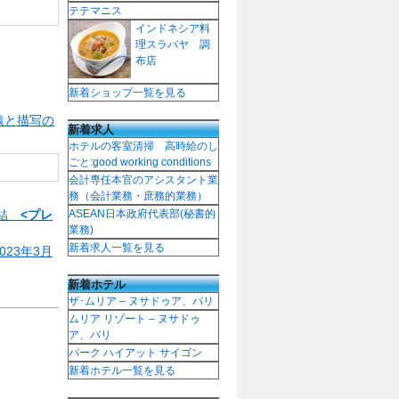
テテマニス
インドネシア料
理スラバヤ 調
布店
新着ショップ一覧を見る
猿と描写の
新着求人
ホテルの客室清掃 高時給のし
ごと:good working conditions
会計専任本官のアシスタント業
務（会計業務・庶務的業務）
締結
<プレ
ASEAN日本政府代表部(秘書的
業務)
新着求人一覧を見る
23年3月
新着ホテル
ザ･ムリア – ヌサドゥア、バリ
ムリア リゾート – ヌサドゥ
ア、バリ
パーク ハイアット サイゴン
新着ホテル一覧を見る