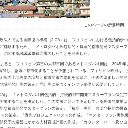
このページの所要時間
政法人である国際協力機構（JICA）は、フィリピンにおける包括的か
に貢献するため、「メトロダバオ圏包括的・持続的都市開発マスタープ
」に関する討議議事録に署名したことを発表した。
解によると、フィリピン第三の大都市圏であるメトロダバオ圏は、2045 
に増加し、急速に都市化することが予想されている。フィリピン政府は、
オ圏の土地需要の増加と都市問題の悪化を念頭に、今後の望ましい開発
地域開発計画の策定と同計画に基づくインフラ整備が必要としていた。
ICAは、「メトロダバオ圏包括的・持続的都市開発マスタープラン策定
実施することを決定した。この支援において予定している具体的事業は
能な都市開発マスタープランの策定』『短期、中期、および長期の投資
クトの策定』『優先プロジェクトリストの作成』『マスタープラン実施
開発庁の運営にかかる人材育成計画の作成』『カウンターパート及び自