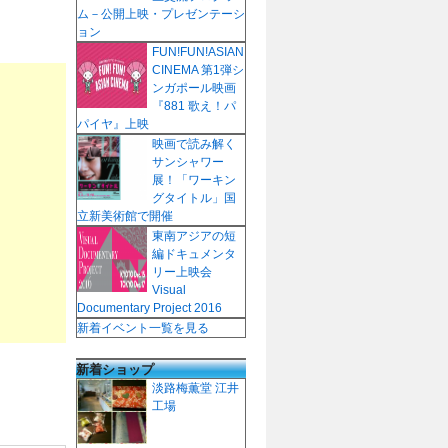
ム－公開上映・プレゼンテーシ
ョン
FUN!FUN!ASIAN
CINEMA 第1弾シ
ンガポール映画
『881 歌え！パ
パイヤ』上映
映画で読み解く
サンシャワー
展！「ワーキン
グタイトル」国
立新美術館で開催
東南アジアの短
編ドキュメンタ
リー上映会
Visual
Documentary Project 2016
新着イベント一覧を見る
新着ショップ
淡路梅薫堂 江井
工場