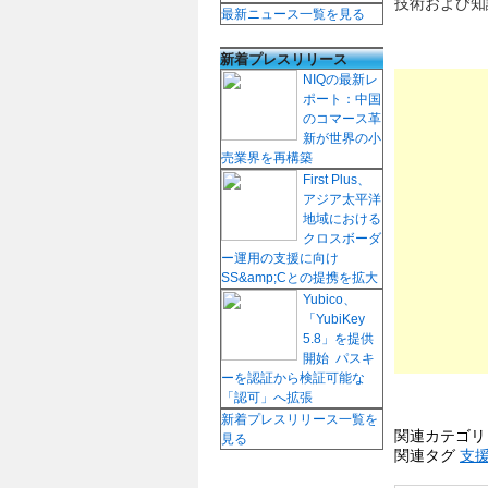
技術および知
最新ニュース一覧を見る
新着プレスリリース
NIQの最新レ
ポート：中国
のコマース革
新が世界の小
売業界を再構築
First Plus、
アジア太平洋
地域における
クロスボーダ
ー運用の支援に向け
SS&amp;Cとの提携を拡大
Yubico、
「YubiKey
5.8」を提供
開始 パスキ
ーを認証から検証可能な
「認可」へ拡張
新着プレスリリース一覧を
関連カテゴ
見る
関連タグ
支