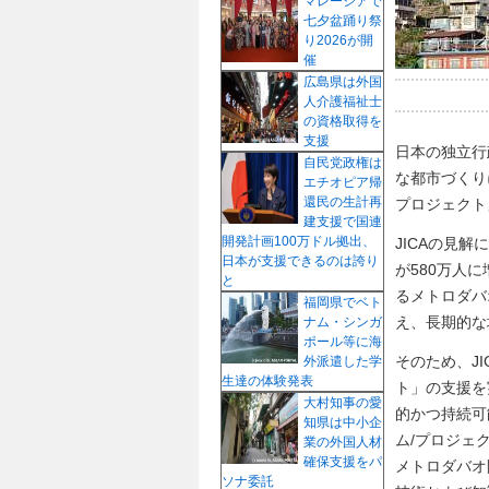
マレーシアで
七夕盆踊り祭
り2026が開
催
広島県は外国
人介護福祉士
の資格取得を
支援
日本の独立行
自民党政権は
な都市づくり
エチオピア帰
還民の生計再
プロジェクト
建支援で国連
開発計画100万ドル拠出、
JICAの見
日本が支援できるのは誇り
が580万人
と
るメトロダバ
福岡県でベト
え、長期的な
ナム・シンガ
ポール等に海
そのため、J
外派遣した学
生達の体験発表
ト」の支援を
大村知事の愛
的かつ持続可
知県は中小企
ム/プロジェ
業の外国人材
確保支援をパ
メトロダバオ
ソナ委託