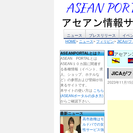
コ
ニュース
プレスリリース
イベ
HOME
>
ニュース
>
フィリピン
>
JICA
ン
ASEANPORTALとは？
アセアン
テ
ASEAN PORTALとは
ASEAN１０カ国に関連す
ン
る各種情報（イベント、求
JICA
人、ショップ、ホテルな
ツ
ど）の参照および登録が出
2023年11月15
来るサイトです。
本サイトの使い方は
こちら
へ
(ASEANポータルの歩き方)
からご確認下さい。
ス
最新ニュース
キ
高市政権はモ
ルドバでの女
ッ
性サービス強