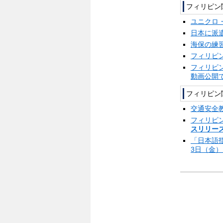
フィリピン
ユニクロ
日本に派
海保の練
フィリピ
フィリピ
動画公開
フィリピン
交通安全
フィリピ
スリリース
「日本語
3日（