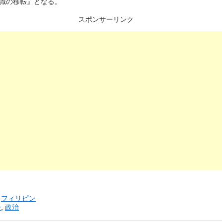
識の移転』となる。
スポンサーリンク
リ
フィリピン
援
,
政治