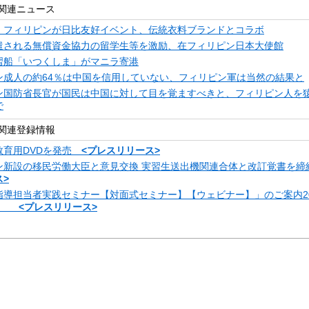
関連ニュース
・フィリピンが日比友好イベント、伝統衣料ブランドとコラボ
遣される無償資金協力の留学生等を激励、在フィリピン日本大使館
習船「いつくしま」がマニラ寄港
ン成人の約64％は中国を信用していない、フィリピン軍は当然の結果と
ン国防省長官が国民は中国に対して目を覚ますべきと、フィリピン人を
で
関連登録情報
教育用DVDを発売
<プレスリリース>
ン新設の移民労働大臣と意見交換 実習生送出機関連合体と改訂覚書を
>
指導担当者実践セミナー【対面式セミナー】【ウェビナー】」のご案内20
金）
<プレスリリース>