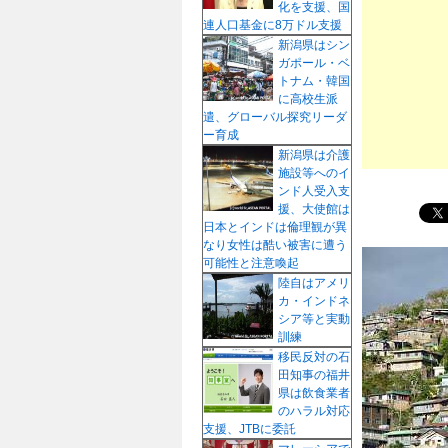
化を支援、国
プ
連人口基金に8万ドル支援
新潟県はシン
ガポール・ベ
トナム・韓国
に高校生派
遣、グローバル探究リーダ
ー育成
新潟県は介護
施設等へのイ
ンド人受入支
援、大使館は
日本とインドは倫理観が異
なり女性は酷い被害に遭う
可能性と注意喚起
陸自はアメリ
カ・インドネ
シア等と実動
訓練
移民反対の石
田知事の福井
県は飲食業者
のハラル対応
支援、JTBに委託