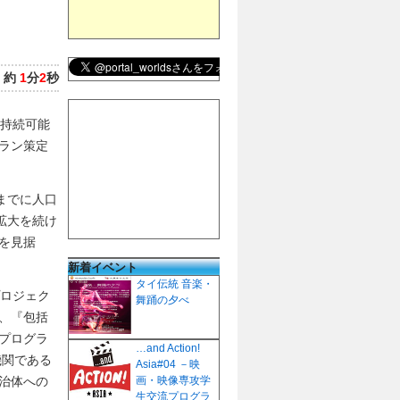
：
約
1
分
2
秒
つ持続可能
ラン策定
年までに人口
拡大を続け
を見据
新着イベント
タイ伝統 音楽・
プロジェク
舞踊の夕べ
、『包括
プログラ
…and Action!
機関である
Asia#04 －映
治体への
画・映像専攻学
生交流プログラ