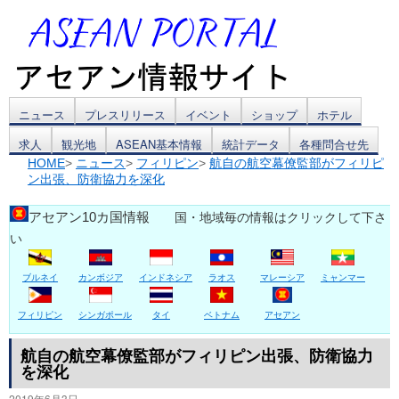
コ
ニュース
プレスリリース
イベント
ショップ
ホテル
求人
観光地
ASEAN基本情報
統計データ
各種問合せ先
ン
HOME
>
ニュース
>
フィリピン
>
航自の航空幕僚監部がフィリピ
ン出張、防衛協力を深化
テ
ン
アセアン10カ国情報
国・地域毎の情報はクリックして下さ
い
ツ
ブルネイ
カンボジア
インドネシア
ラオス
マレーシア
ミャンマー
へ
ス
フィリピン
シンガポール
タイ
ベトナム
アセアン
キ
航自の航空幕僚監部がフィリピン出張、防衛協力
を深化
ッ
2019年6月3日