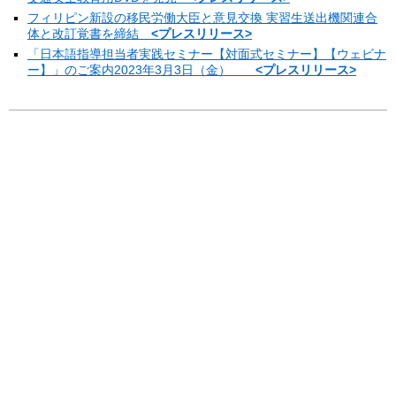
フィリピン新設の移民労働大臣と意見交換 実習生送出機関連合
体と改訂覚書を締結
<プレスリリース>
「日本語指導担当者実践セミナー【対面式セミナー】【ウェビナ
ー】」のご案内2023年3月3日（金）
<プレスリリース>