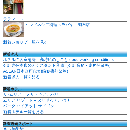
テテマニス
インドネシア料理スラバヤ 調布店
新着ショップ一覧を見る
新着求人
ホテルの客室清掃 高時給のしごと:good working conditions
会計専任本官のアシスタント業務（会計業務・庶務的業務）
ASEAN日本政府代表部(秘書的業務)
新着求人一覧を見る
新着ホテル
ザ･ムリア – ヌサドゥア、バリ
ムリア リゾート – ヌサドゥア、バリ
パーク ハイアット サイゴン
新着ホテル一覧を見る
新着観光スポット
ネカ美術館