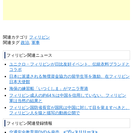
関連カテゴリ
フィリピン
関連タグ
政治
,
軍事
フィリピン関連ニュース
ユニクロ・フィリピンが日比友好イベント、伝統衣料ブランドと
コラボ
日本に派遣される無償資金協力の留学生等を激励、在フィリピン
日本大使館
海保の練習船「いつくしま」がマニラ寄港
フィリピン成人の約64％は中国を信用していない、フィリピン
軍は当然の結果と
フィリピン国防省長官が国民は中国に対して目を覚ますべきと、
フィリピン人を猿と描写の動画公開で
フィリピン関連登録情報
交通安全教育用DVDを発売
<プレスリリース>