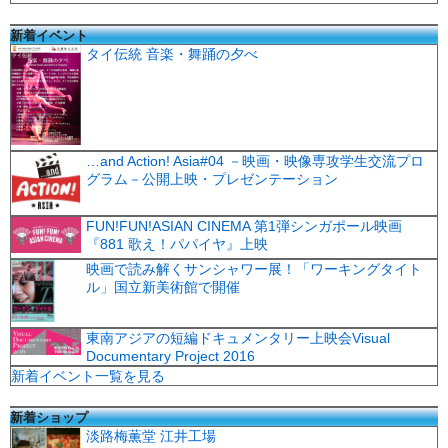
新着イベント
タイ伝統 音楽・舞踊の夕べ
…and Action! Asia#04 －映画・映像専攻学生交流プロ
グラム－公開上映・プレゼンテーション
FUN!FUN!ASIAN CINEMA 第1弾シンガポール映画
『881 歌え！パパイヤ』上映
映画で読み解くサンシャワー展！「ワーキングタイト
ル」国立新美術館で開催
東南アジアの短編ドキュメンタリー上映会Visual
Documentary Project 2016
新着イベント一覧を見る
新着ショップ
淡路梅薫堂 江井工場