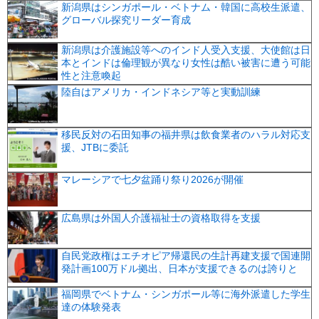
新潟県はシンガポール・ベトナム・韓国に高校生派遣、
グローバル探究リーダー育成
新潟県は介護施設等へのインド人受入支援、大使館は日
本とインドは倫理観が異なり女性は酷い被害に遭う可能
性と注意喚起
陸自はアメリカ・インドネシア等と実動訓練
移民反対の石田知事の福井県は飲食業者のハラル対応支
援、JTBに委託
マレーシアで七夕盆踊り祭り2026が開催
広島県は外国人介護福祉士の資格取得を支援
自民党政権はエチオピア帰還民の生計再建支援で国連開
発計画100万ドル拠出、日本が支援できるのは誇りと
福岡県でベトナム・シンガポール等に海外派遣した学生
達の体験発表