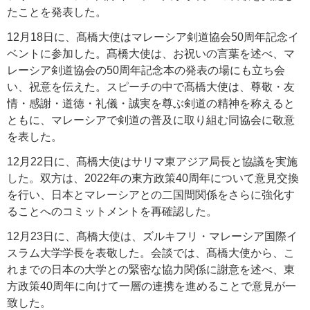
たことを発表した。
12月18日に、髙橋大使はマレーシア剣道協会50周年記念イ
ベントに参加した。髙橋大使は、お祝いの言葉を述べ、マ
レーシア剣道協会の50周年記念本の発表の場にも立ち会
い、祝意を伝えた。スピーチの中で髙橋大使は、尊敬・友
情・感謝・道徳・礼儀・誠実を尊ぶ剣道の精神を称えると
ともに、マレーシアで剣道の普及に取り組む同協会に敬意
を表した。
12月22日に、髙橋大使はサリマ東アジア局長と協議を実施
した。双方は、2022年の東方政策40周年について意見交換
を行い、日本とマレーシアとの二国間関係をさらに強化す
ることへのコミットメントを再確認した。
12月23日に、髙橋大使は、ズルキフリ・マレーシア国際イ
スラム大学学長を表敬した。会談では、髙橋大使から、こ
れまでの日本の大学との緊密な協力関係に謝意を述べ、東
方政策40周年に向けて一層の連携を進めることで意見が一
致した。