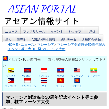
コ
ニュース
プレスリリース
イベント
ショップ
ホテル
求人
観光地
ASEAN基本情報
統計データ
各種問合せ先
ン
HOME
>
ニュース
>
マレーシア
>
マレーシア剣道協会50周年記念
イベント等に参加、駐マレーシア大使
テ
ン
アセアン10カ国情報
国・地域毎の情報はクリックして下さ
い
ツ
ブルネイ
カンボジア
インドネシア
ラオス
マレーシア
ミャンマー
へ
ス
フィリピン
シンガポール
タイ
ベトナム
アセアン
キ
マレーシア剣道協会50周年記念イベント等に参
加、駐マレーシア大使
ッ
2022年1月5日