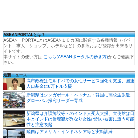
ASEANPORTALとは？
ASEAN PORTALとはASEAN１０カ国に関連する各種情報（イベ
ント、求人、ショップ、ホテルなど）の参照および登録が出来るサ
イトです。
本サイトの使い方は
こちら(ASEANポータルの歩き方)
からご確認下
さい。
最新ニュース
高市政権はモルドバでの女性サービス強化を支援、国連
人口基金に8万ドル支援
新潟県はシンガポール・ベトナム・韓国に高校生派遣、
グローバル探究リーダー育成
新潟県は介護施設等へのインド人受入支援、大使館は日
本とインドは倫理観が異なり女性は酷い被害に遭う可能
性と注意喚起
陸自はアメリカ・インドネシア等と実動訓練