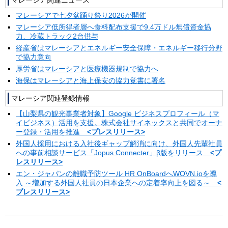
マレーシアで七夕盆踊り祭り2026が開催
マレーシア低所得者層へ食料配布支援で9.4万ドル無償資金協
力、冷蔵トラック2台供与
経産省はマレーシアとエネルギー安全保障・エネルギー移行分野
で協力意向
厚労省はマレーシアと医療機器規制で協力へ
海保はマレーシアと海上保安の協力覚書に署名
マレーシア関連登録情報
【山梨県の観光事業者対象】Google ビジネスプロフィール（マ
イビジネス）活用を支援。株式会社サイネックスと共同でオーナ
ー登録・活用を推進
<プレスリリース>
外国人採用における入社後ギャップ解消に向け、外国人先輩社員
への事前相談サービス「Jopus Connecter」β版をリリース
<プ
レスリリース>
エン・ジャパンの離職予防ツール HR OnBoardへWOVN.ioを導
入 ～増加する外国人社員の日本企業への定着率向上を図る～
<
プレスリリース>