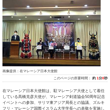
画像提供：在マレーシア日本大使館
このページの所要時間：
約
1
分
0
秒
在マレーシア日本大使館は、駐マレーシア大使として着任
している髙橋克彦大使が、マレーシア剣道協会50周年記念
イベントへの参加、サリマ東アジア局長との協議、ズルキ
フリ・マレーシア国際イスラム大学学長への表敬を実施し