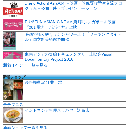
…and Action! Asia#04 －映画・映像専攻学生交流プロ
グラム－公開上映・プレゼンテーション
FUN!FUN!ASIAN CINEMA 第1弾シンガポール映画
『881 歌え！パパイヤ』上映
映画で読み解くサンシャワー展！「ワーキングタイト
ル」国立新美術館で開催
東南アジアの短編ドキュメンタリー上映会Visual
Documentary Project 2016
新着イベント一覧を見る
新着ショップ
淡路梅薫堂 江井工場
テテマニス
インドネシア料理スラバヤ 調布店
新着ショップ一覧を見る