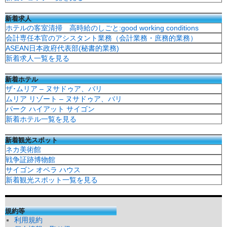
新着求人
ホテルの客室清掃 高時給のしごと:good working conditions
会計専任本官のアシスタント業務（会計業務・庶務的業務）
ASEAN日本政府代表部(秘書的業務)
新着求人一覧を見る
新着ホテル
ザ･ムリア – ヌサドゥア、バリ
ムリア リゾート – ヌサドゥア、バリ
パーク ハイアット サイゴン
新着ホテル一覧を見る
新着観光スポット
ネカ美術館
戦争証跡博物館
サイゴン オペラ ハウス
新着観光スポット一覧を見る
規約等
利用規約