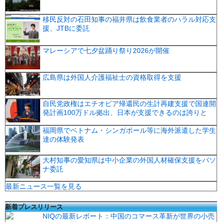
移民反対の石田知事の福井県は飲食業者のハラル対応支
援、JTBに委託
マレーシアで七夕盆踊り祭り2026が開催
広島県は外国人介護福祉士の資格取得を支援
自民党政権はエチオピア帰還民の生計再建支援で国連開
発計画100万ドル拠出、日本が支援できるのは誇りと
福岡県でベトナム・シンガポール等に海外派遣した学生
達の体験発表
大村知事の愛知県は中小企業の外国人材確保支援をパソ
ナ委託
最新ニュース一覧を見る
新着プレスリリース
NIQの最新レポート：中国のコマース革新が世界の小売