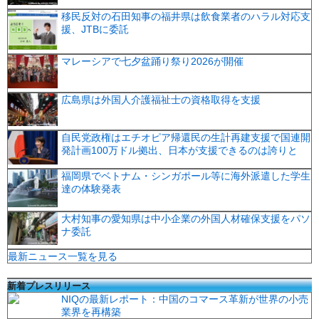
移民反対の石田知事の福井県は飲食業者のハラル対応支
援、JTBに委託
マレーシアで七夕盆踊り祭り2026が開催
広島県は外国人介護福祉士の資格取得を支援
自民党政権はエチオピア帰還民の生計再建支援で国連開
発計画100万ドル拠出、日本が支援できるのは誇りと
福岡県でベトナム・シンガポール等に海外派遣した学生
達の体験発表
大村知事の愛知県は中小企業の外国人材確保支援をパソ
ナ委託
最新ニュース一覧を見る
新着プレスリリース
NIQの最新レポート：中国のコマース革新が世界の小売
業界を再構築