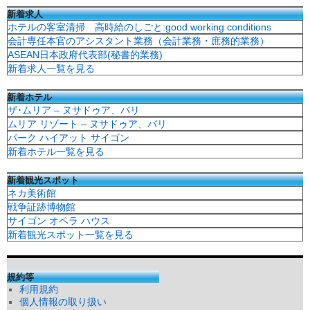
新着求人
ホテルの客室清掃 高時給のしごと:good working conditions
会計専任本官のアシスタント業務（会計業務・庶務的業務）
ASEAN日本政府代表部(秘書的業務)
新着求人一覧を見る
新着ホテル
ザ･ムリア – ヌサドゥア、バリ
ムリア リゾート – ヌサドゥア、バリ
パーク ハイアット サイゴン
新着ホテル一覧を見る
新着観光スポット
ネカ美術館
戦争証跡博物館
サイゴン オペラ ハウス
新着観光スポット一覧を見る
規約等
利用規約
個人情報の取り扱い