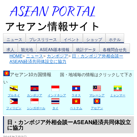
コ
ニュース
プレスリリース
イベント
ショップ
ホテル
求人
観光地
ASEAN基本情報
統計データ
各種問合せ先
ン
HOME
>
ニュース
>
カンボジア
>
日・カンボジア外相会談ー
ASEAN経済共同体設立に協力
テ
ン
アセアン10カ国情報
国・地域毎の情報はクリックして下さ
い
ツ
ブルネイ
カンボジア
インドネシア
ラオス
マレーシア
ミャンマー
へ
ス
フィリピン
シンガポール
タイ
ベトナム
アセアン
キ
日・カンボジア外相会談ーASEAN経済共同体設立
に協力
ッ
2015年7月3日