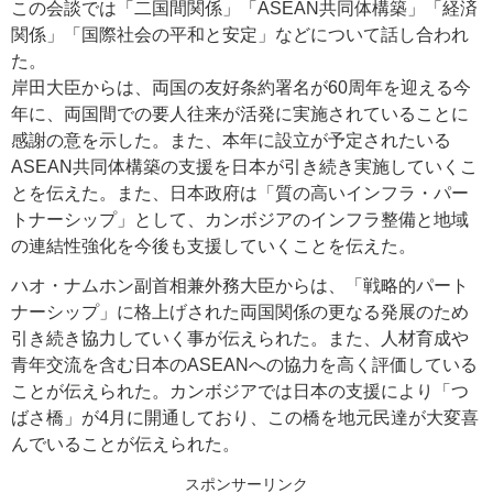
この会談では「二国間関係」「ASEAN共同体構築」「経済
関係」「国際社会の平和と安定」などについて話し合われ
た。
岸田大臣からは、両国の友好条約署名が60周年を迎える今
年に、両国間での要人往来が活発に実施されていることに
感謝の意を示した。また、本年に設立が予定されたいる
ASEAN共同体構築の支援を日本が引き続き実施していくこ
とを伝えた。また、日本政府は「質の高いインフラ・パー
トナーシップ」として、カンボジアのインフラ整備と地域
の連結性強化を今後も支援していくことを伝えた。
ハオ・ナムホン副首相兼外務大臣からは、「戦略的パート
ナーシップ」に格上げされた両国関係の更なる発展のため
引き続き協力していく事が伝えられた。また、人材育成や
青年交流を含む日本のASEANへの協力を高く評価している
ことが伝えられた。カンボジアでは日本の支援により「つ
ばさ橋」が4月に開通しており、この橋を地元民達が大変喜
んでいることが伝えられた。
スポンサーリンク