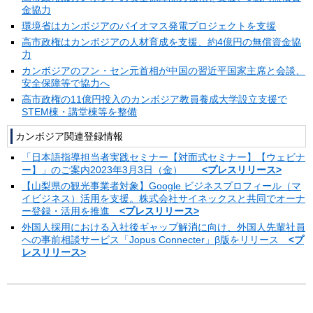
金協力
環境省はカンボジアのバイオマス発電プロジェクトを支援
高市政権はカンボジアの人材育成を支援、約4億円の無償資金協
力
カンボジアのフン・セン元首相が中国の習近平国家主席と会談、
安全保障等で協力へ
高市政権の11億円投入のカンボジア教員養成大学設立支援で
STEM棟・講堂棟等を整備
カンボジア関連登録情報
「日本語指導担当者実践セミナー【対面式セミナー】【ウェビナ
ー】」のご案内2023年3月3日（金）
<プレスリリース>
【山梨県の観光事業者対象】Google ビジネスプロフィール（マ
イビジネス）活用を支援。株式会社サイネックスと共同でオーナ
ー登録・活用を推進
<プレスリリース>
外国人採用における入社後ギャップ解消に向け、外国人先輩社員
への事前相談サービス「Jopus Connecter」β版をリリース
<プ
レスリリース>