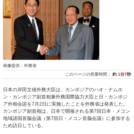
画像提供：外務省
このページの所要時間：
約
1
分
7
秒
日本の岸田文雄外務大臣は、カンボジアのハオ・ナムホ
ン・カンボジア副首相兼外務国際協力大臣と日・カンボジ
ア外相会談を7月2日に実施したことを外務省は発表した。
カンボジア副首相は、日本で開催される第7回日本・メコン
地域諸国首脳会議（第7回日・メコン首脳会議）に参加する
ため訪日している。