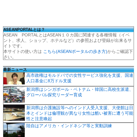
ASEANPORTALとは？
ASEAN PORTALとはASEAN１０カ国に関連する各種情報（イベ
ント、求人、ショップ、ホテルなど）の参照および登録が出来るサ
イトです。
本サイトの使い方は
こちら(ASEANポータルの歩き方)
からご確認下
さい。
最新ニュース
高市政権はモルドバでの女性サービス強化を支援、国連
人口基金に8万ドル支援
新潟県はシンガポール・ベトナム・韓国に高校生派遣、
グローバル探究リーダー育成
新潟県は介護施設等へのインド人受入支援、大使館は日
本とインドは倫理観が異なり女性は酷い被害に遭う可能
性と注意喚起
陸自はアメリカ・インドネシア等と実動訓練