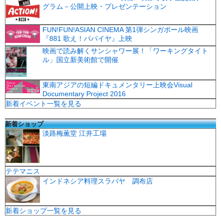
グラム－公開上映・プレゼンテーション
FUN!FUN!ASIAN CINEMA 第1弾シンガポール映画
『881 歌え！パパイヤ』上映
映画で読み解くサンシャワー展！「ワーキングタイト
ル」国立新美術館で開催
東南アジアの短編ドキュメンタリー上映会Visual
Documentary Project 2016
新着イベント一覧を見る
新着ショップ
淡路梅薫堂 江井工場
テテマニス
インドネシア料理スラバヤ 調布店
新着ショップ一覧を見る