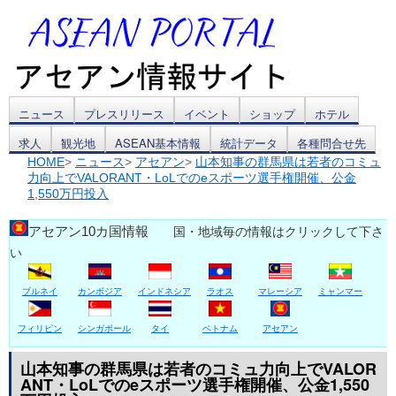
コ
ニュース
プレスリリース
イベント
ショップ
ホテル
求人
観光地
ASEAN基本情報
統計データ
各種問合せ先
ン
HOME
>
ニュース
>
アセアン
>
山本知事の群馬県は若者のコミュ
力向上でVALORANT・LoLでのeスポーツ選手権開催、公金
テ
1,550万円投入
ン
アセアン10カ国情報
国・地域毎の情報はクリックして下さ
ツ
い
へ
ブルネイ
カンボジア
インドネシア
ラオス
マレーシア
ミャンマー
ス
フィリピン
シンガポール
タイ
ベトナム
アセアン
キ
山本知事の群馬県は若者のコミュ力向上でVALOR
ッ
ANT・LoLでのeスポーツ選手権開催、公金1,550