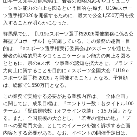
山本一太知事の群馬県は、若者の戦略的思考やコミュニケ
ーション能力の向上を図るという目的を掲げ、U19eスポー
ツ選手権2026を開催するために、最大で公金1,550万円を投
入することが明らかになった。
群馬県では、【U19eスポーツ選手権2026開催業務に係る公
募型プロポーザル】を実施している。この業務の趣旨・目
的は、『eスポーツ選手権実行委員会はeスポーツを通じた
若者の戦略的思考やコミュニケーション能力の向上を図る
とともに、県のeスポーツ事業の認知を拡大させ、ブランド
力向上に資することを目的にｅスポーツ全国大会「U19ｅ
スポーツ選手権 2026」を開催すること』となる。予算額
は、総額で1,550万円となる。
この業務で実施する必要がある業務内容は、「全体企画」
に関しては、成果目標は、『エントリー数：各タイトル100
チーム』『配信視聴数（オフライン決勝）：15 万回』とな
る。また、全国規模の大会とし、「若者の憧れの地」「プ
ロへの登竜門大会」としてのイメージを強く訴求する企画
内容とする必要がある。なお、イベントの開催予定日は、