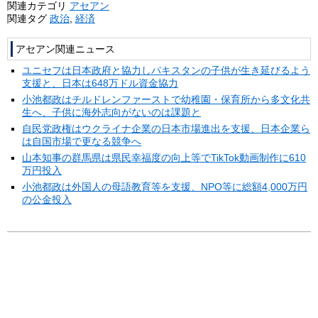
関連カテゴリ
アセアン
関連タグ
政治
,
経済
アセアン関連ニュース
ユニセフは日本政府と協力しパキスタンの子供が生き延びるよう
支援と、日本は648万ドル資金協力
小池都政はチルドレンファーストで幼稚園・保育所から多文化共
生へ、子供に海外志向がないのは課題と
自民党政権はウクライナ企業の日本市場進出を支援、日本企業ら
は自国市場で更なる競争へ
山本知事の群馬県は県民幸福度の向上等でTikTok動画制作に610
万円投入
小池都政は外国人の母語教育等を支援、NPO等に総額4,000万円
の公金投入