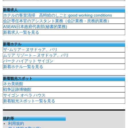
新着求人
ホテルの客室清掃 高時給のしごと:good working conditions
会計専任本官のアシスタント業務（会計業務・庶務的業務）
ASEAN日本政府代表部(秘書的業務)
新着求人一覧を見る
新着ホテル
ザ･ムリア – ヌサドゥア、バリ
ムリア リゾート – ヌサドゥア、バリ
パーク ハイアット サイゴン
新着ホテル一覧を見る
新着観光スポット
ネカ美術館
戦争証跡博物館
サイゴン オペラ ハウス
新着観光スポット一覧を見る
規約等
利用規約