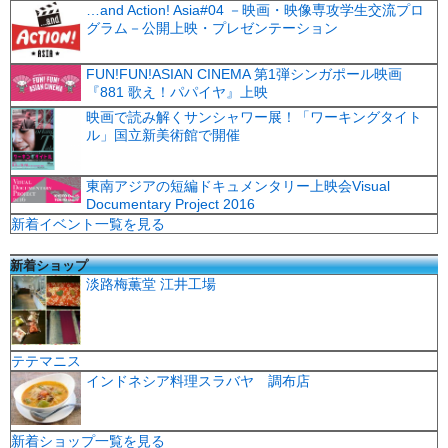
…and Action! Asia#04 －映画・映像専攻学生交流プロ
グラム－公開上映・プレゼンテーション
FUN!FUN!ASIAN CINEMA 第1弾シンガポール映画
『881 歌え！パパイヤ』上映
映画で読み解くサンシャワー展！「ワーキングタイト
ル」国立新美術館で開催
東南アジアの短編ドキュメンタリー上映会Visual
Documentary Project 2016
新着イベント一覧を見る
新着ショップ
淡路梅薫堂 江井工場
テテマニス
インドネシア料理スラバヤ 調布店
新着ショップ一覧を見る