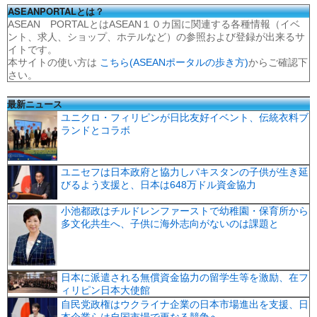
ASEANPORTALとは？
ASEAN PORTALとはASEAN１０カ国に関連する各種情報（イベ
ント、求人、ショップ、ホテルなど）の参照および登録が出来るサ
イトです。
本サイトの使い方は
こちら(ASEANポータルの歩き方)
からご確認下
さい。
最新ニュース
ユニクロ・フィリピンが日比友好イベント、伝統衣料ブ
ランドとコラボ
ユニセフは日本政府と協力しパキスタンの子供が生き延
びるよう支援と、日本は648万ドル資金協力
小池都政はチルドレンファーストで幼稚園・保育所から
多文化共生へ、子供に海外志向がないのは課題と
日本に派遣される無償資金協力の留学生等を激励、在フ
ィリピン日本大使館
自民党政権はウクライナ企業の日本市場進出を支援、日