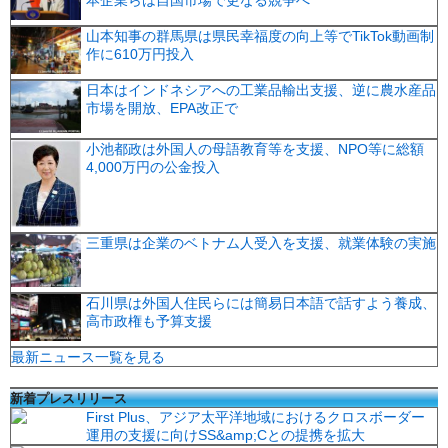
本企業らは自国市場で更なる競争へ
山本知事の群馬県は県民幸福度の向上等でTikTok動画制
作に610万円投入
日本はインドネシアへの工業品輸出支援、逆に農水産品
市場を開放、EPA改正で
小池都政は外国人の母語教育等を支援、NPO等に総額
4,000万円の公金投入
三重県は企業のベトナム人受入を支援、就業体験の実施
石川県は外国人住民らには簡易日本語で話すよう養成、
高市政権も予算支援
最新ニュース一覧を見る
新着プレスリリース
First Plus、アジア太平洋地域におけるクロスボーダー
運用の支援に向けSS&amp;Cとの提携を拡大