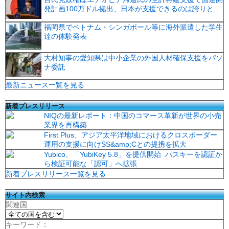
発計画100万ドル拠出、日本が支援できるのは誇りと
福岡県でベトナム・シンガポール等に海外派遣した学生
達の体験発表
大村知事の愛知県は中小企業の外国人材確保支援をパソ
ナ委託
最新ニュース一覧を見る
新着プレスリリース
NIQの最新レポート：中国のコマース革新が世界の小売
業界を再構築
First Plus、アジア太平洋地域におけるクロスボーダー
運用の支援に向けSS&amp;Cとの提携を拡大
Yubico、「YubiKey 5.8」を提供開始 パスキーを認証か
ら検証可能な「認可」へ拡張
新着プレスリリース一覧を見る
サイト内検索
関連国
キーワード：