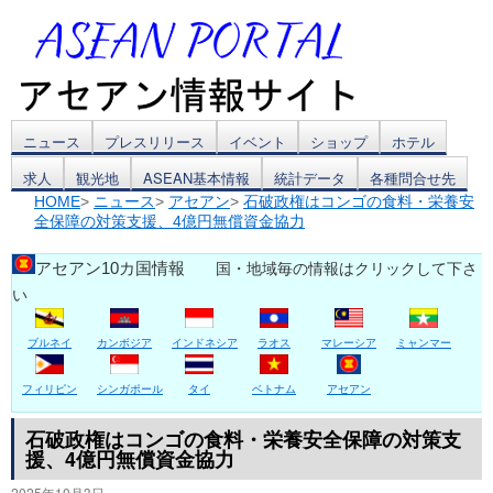
コ
ニュース
プレスリリース
イベント
ショップ
ホテル
求人
観光地
ASEAN基本情報
統計データ
各種問合せ先
ン
HOME
>
ニュース
>
アセアン
>
石破政権はコンゴの食料・栄養安
全保障の対策支援、4億円無償資金協力
テ
ン
アセアン10カ国情報
国・地域毎の情報はクリックして下さ
い
ツ
ブルネイ
カンボジア
インドネシア
ラオス
マレーシア
ミャンマー
へ
ス
フィリピン
シンガポール
タイ
ベトナム
アセアン
キ
石破政権はコンゴの食料・栄養安全保障の対策支
援、4億円無償資金協力
ッ
2025年10月3日