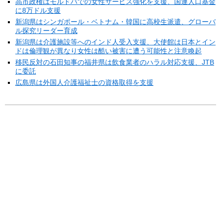
高市政権はモルドバでの女性サービス強化を支援、国連人口基金
に8万ドル支援
新潟県はシンガポール・ベトナム・韓国に高校生派遣、グローバ
ル探究リーダー育成
新潟県は介護施設等へのインド人受入支援、大使館は日本とイン
ドは倫理観が異なり女性は酷い被害に遭う可能性と注意喚起
移民反対の石田知事の福井県は飲食業者のハラル対応支援、JTB
に委託
広島県は外国人介護福祉士の資格取得を支援