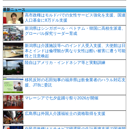
最新ニュース
高市政権はモルドバでの女性サービス強化を支援、国連
人口基金に8万ドル支援
新潟県はシンガポール・ベトナム・韓国に高校生派遣、
グローバル探究リーダー育成
新潟県は介護施設等へのインド人受入支援、大使館は日
本とインドは倫理観が異なり女性は酷い被害に遭う可能
性と注意喚起
陸自はアメリカ・インドネシア等と実動訓練
移民反対の石田知事の福井県は飲食業者のハラル対応支
援、JTBに委託
マレーシアで七夕盆踊り祭り2026が開催
広島県は外国人介護福祉士の資格取得を支援
自民党政権はエチオピア帰還民の生計再建支援で国連開