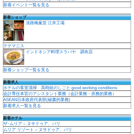
新着イベント一覧を見る
新着ショップ
淡路梅薫堂 江井工場
テテマニス
インドネシア料理スラバヤ 調布店
新着ショップ一覧を見る
新着求人
ホテルの客室清掃 高時給のしごと:good working conditions
会計専任本官のアシスタント業務（会計業務・庶務的業務）
ASEAN日本政府代表部(秘書的業務)
新着求人一覧を見る
新着ホテル
ザ･ムリア – ヌサドゥア、バリ
ムリア リゾート – ヌサドゥア、バリ