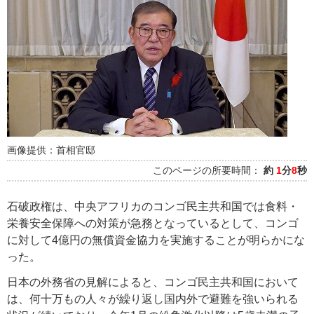
画像提供：首相官邸
このページの所要時間：
約
1
分
8
秒
石破政権は、中央アフリカのコンゴ民主共和国では食料・
栄養安全保障への対策が急務となっているとして、コンゴ
に対して4億円の無償資金協力を実施することが明らかにな
った。
日本の外務省の見解によると、コンゴ民主共和国において
は、何十万もの人々が繰り返し国内外で避難を強いられる