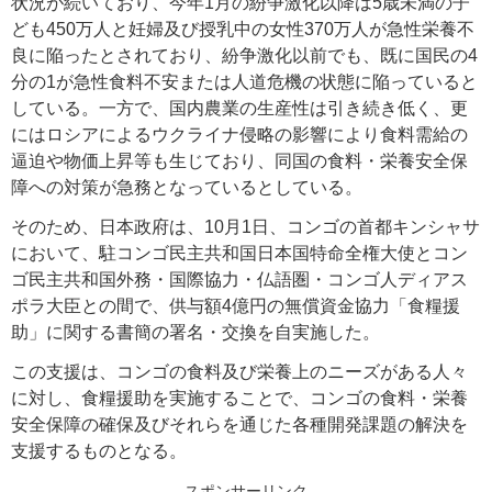
状況が続いており、今年1月の紛争激化以降は5歳未満の子
ども450万人と妊婦及び授乳中の女性370万人が急性栄養不
良に陥ったとされており、紛争激化以前でも、既に国民の4
分の1が急性食料不安または人道危機の状態に陥っていると
している。一方で、国内農業の生産性は引き続き低く、更
にはロシアによるウクライナ侵略の影響により食料需給の
逼迫や物価上昇等も生じており、同国の食料・栄養安全保
障への対策が急務となっているとしている。
そのため、日本政府は、10月1日、コンゴの首都キンシャサ
において、駐コンゴ民主共和国日本国特命全権大使とコン
ゴ民主共和国外務・国際協力・仏語圏・コンゴ人ディアス
ポラ大臣との間で、供与額4億円の無償資金協力「食糧援
助」に関する書簡の署名・交換を自実施した。
この支援は、コンゴの食料及び栄養上のニーズがある人々
に対し、食糧援助を実施することで、コンゴの食料・栄養
安全保障の確保及びそれらを通じた各種開発課題の解決を
支援するものとなる。
スポンサーリンク