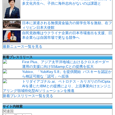
多文化共生へ、子供に海外志向がないのは課題と
日本に派遣される無償資金協力の留学生等を激励、在フ
ィリピン日本大使館
自民党政権はウクライナ企業の日本市場進出を支援、日
本企業らは自国市場で更なる競争へ
最新ニュース一覧を見る
新着プレスリリース
First Plus、アジア太平洋地域におけるクロスボーダー
運用の支援に向けSS&amp;Cとの提携を拡大
Yubico、「YubiKey 5.8」を提供開始 パスキーを認証か
ら検証可能な「認可」へ拡張
トリダイアゴナル.ai、ペトロナス・カリガリのTriCipta
AIを通じたIBMとの提携により、上流事業向けエンジニ
アリング領域特化型AIソリューションを推進
新着プレスリリース一覧を見る
サイト内検索
関連国