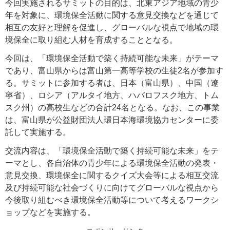
今回実施されるサミットの目的は、北東アジア地域の青少
年を対象に、環境保全活動に関する意見交換などを通じて
相互の友好と理解を促進し、グローバルな視点で地域の環
境保全に取り組む人材を育成することとなる。
今回は、「環境保全活動で築く持続可能な未来」がテーマ
であり、富山県からは富山第一高等学校の生徒2名が参加す
る。サミットに参加する者は、日本（富山県）、中国（遼
寧省）、ロシア（アルタイ地方、ハバロフスク地方、トム
スク州）の高校生などの合計24名となる。なお、この事業
は、富山県が公益財団法人環日本海環境協力センターに委
託して実施する。
交流内容は、「環境保全活動で築く持続可能な未来」をテ
ーマとし、各自治体の青少年による環境保全活動の発表・
意見交換、環境保全に関するクイズ大会等による相互交流
及び持続可能な社会づくりに向けてグローバルな視点から
今後取り組むべき環境保全活動等について考えるワークシ
ョップなどを実施する。