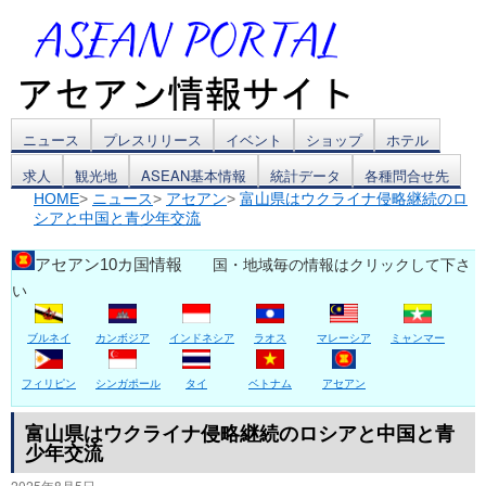
コ
ニュース
プレスリリース
イベント
ショップ
ホテル
求人
観光地
ASEAN基本情報
統計データ
各種問合せ先
ン
HOME
>
ニュース
>
アセアン
>
富山県はウクライナ侵略継続のロ
シアと中国と青少年交流
テ
ン
アセアン10カ国情報
国・地域毎の情報はクリックして下さ
い
ツ
ブルネイ
カンボジア
インドネシア
ラオス
マレーシア
ミャンマー
へ
ス
フィリピン
シンガポール
タイ
ベトナム
アセアン
キ
富山県はウクライナ侵略継続のロシアと中国と青
少年交流
ッ
2025年8月5日