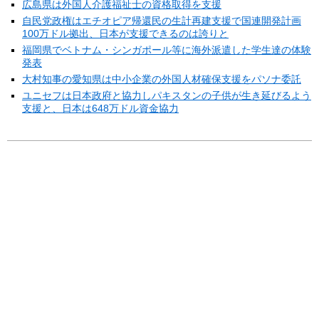
広島県は外国人介護福祉士の資格取得を支援
自民党政権はエチオピア帰還民の生計再建支援で国連開発計画
100万ドル拠出、日本が支援できるのは誇りと
福岡県でベトナム・シンガポール等に海外派遣した学生達の体験
発表
大村知事の愛知県は中小企業の外国人材確保支援をパソナ委託
ユニセフは日本政府と協力しパキスタンの子供が生き延びるよう
支援と、日本は648万ドル資金協力