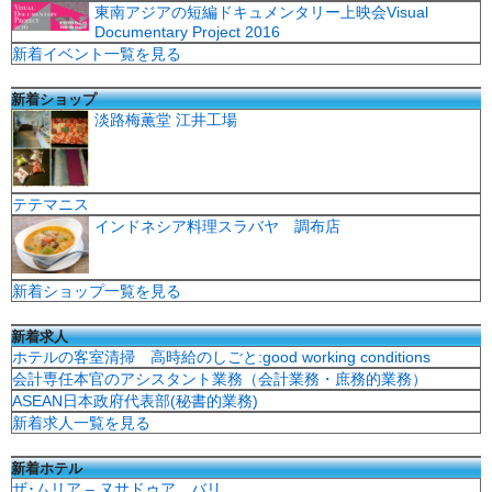
東南アジアの短編ドキュメンタリー上映会Visual
Documentary Project 2016
新着イベント一覧を見る
新着ショップ
淡路梅薫堂 江井工場
テテマニス
インドネシア料理スラバヤ 調布店
新着ショップ一覧を見る
新着求人
ホテルの客室清掃 高時給のしごと:good working conditions
会計専任本官のアシスタント業務（会計業務・庶務的業務）
ASEAN日本政府代表部(秘書的業務)
新着求人一覧を見る
新着ホテル
ザ･ムリア – ヌサドゥア、バリ