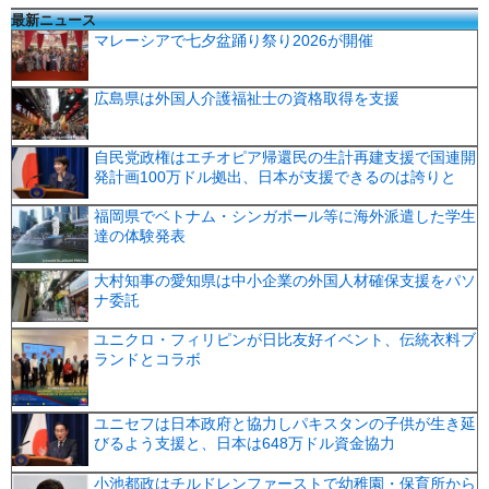
最新ニュース
マレーシアで七夕盆踊り祭り2026が開催
広島県は外国人介護福祉士の資格取得を支援
自民党政権はエチオピア帰還民の生計再建支援で国連開
発計画100万ドル拠出、日本が支援できるのは誇りと
福岡県でベトナム・シンガポール等に海外派遣した学生
達の体験発表
大村知事の愛知県は中小企業の外国人材確保支援をパソ
ナ委託
ユニクロ・フィリピンが日比友好イベント、伝統衣料ブ
ランドとコラボ
ユニセフは日本政府と協力しパキスタンの子供が生き延
びるよう支援と、日本は648万ドル資金協力
小池都政はチルドレンファーストで幼稚園・保育所から