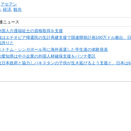
リ
アセアン
治
,
経済
,
観光
連ニュース
外国人介護福祉士の資格取得を支援
権はエチオピア帰還民の生計再建支援で国連開発計画100万ドル拠出、
は誇りと
ベトナム・シンガポール等に海外派遣した学生達の体験発表
の愛知県は中小企業の外国人材確保支援をパソナ委託
は日本政府と協力しパキスタンの子供が生き延びるよう支援と、日本は6