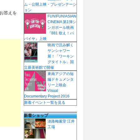
ム－公開上映・プレゼンテーシ
ョン
お答えを
FUN!FUN!ASIAN
CINEMA 第1弾シ
ンガポール映画
『881 歌え！パ
パイヤ』上映
映画で読み解く
サンシャワー
展！「ワーキン
グタイトル」国
立新美術館で開催
東南アジアの短
編ドキュメンタ
リー上映会
Visual
Documentary Project 2016
新着イベント一覧を見る
新着ショップ
淡路梅薫堂 江井
工場