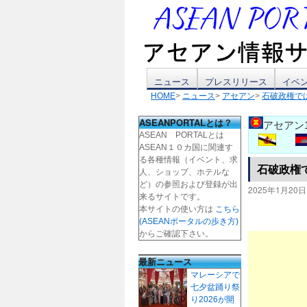
コ
ニュース
プレスリリース
イベ
HOME
>
ニュース
>
アセアン
>
石破政権で
ン
ASEANPORTALとは？
アセアン
テ
ASEAN PORTALとは
ASEAN１０カ国に関連す
ン
る各種情報（イベント、求
石破政権
人、ショップ、ホテルな
ツ
ど）の参照および登録が出
2025年1月20日
来るサイトです。
本サイトの使い方は
こちら
へ
(ASEANポータルの歩き方)
からご確認下さい。
ス
最新ニュース
キ
マレーシアで
七夕盆踊り祭
ッ
り2026が開