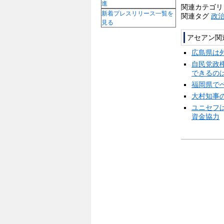
進
関連カテゴ
新着プレスリリース一覧を
関連タグ
政
見る
アセアン関
広島県は
自民党政
できるの
福岡県で
大村知事
ユニセフ
資金協力