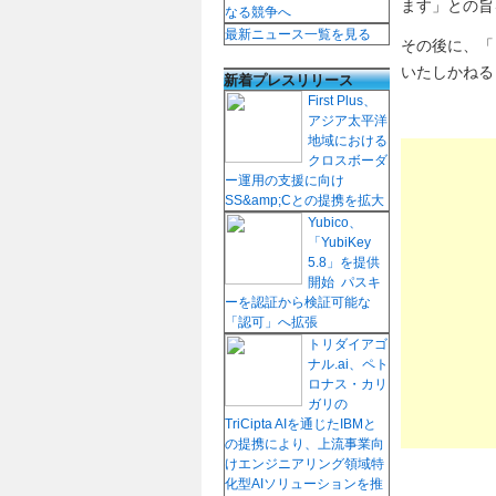
ます」との旨
なる競争へ
最新ニュース一覧を見る
その後に、「
いたしかねる
新着プレスリリース
First Plus、
アジア太平洋
地域における
クロスボーダ
ー運用の支援に向け
SS&amp;Cとの提携を拡大
Yubico、
「YubiKey
5.8」を提供
開始 パスキ
ーを認証から検証可能な
「認可」へ拡張
トリダイアゴ
ナル.ai、ペト
ロナス・カリ
ガリの
TriCipta AIを通じたIBMと
の提携により、上流事業向
けエンジニアリング領域特
化型AIソリューションを推