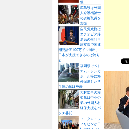
催
プ
広島県は外国
人介護福祉士
の資格取得を
支援
自民党政権は
エチオピア帰
還民の生計再
建支援で国連
開発計画100万ドル拠出、
日本が支援できるのは誇り
と
福岡県でベト
ナム・シンガ
ポール等に海
外派遣した学
生達の体験発表
大村知事の愛
知県は中小企
業の外国人材
確保支援をパ
ソナ委託
ユニクロ・フ
ィリピンが日