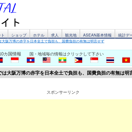
ント
ショップ
ホテル
求人
観光地
ASEAN基本情報
統計デ
は大阪万博の赤字を日本全土で負担も、国費負担の有無は明言せず
10カ国情報
国・地域毎の情報はクリックして下さい
では大阪万博の赤字を日本全土で負担も、国費負担の有無は明
スポンサーリンク