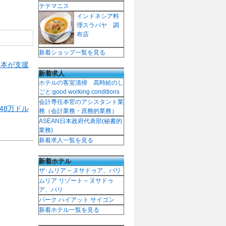
テテマニス
インドネシア料
理スラバヤ 調
布店
新着ショップ一覧を見る
日本が支援
新着求人
ホテルの客室清掃 高時給のし
ごと:good working conditions
会計専任本官のアシスタント業
48万ドル
務（会計業務・庶務的業務）
ASEAN日本政府代表部(秘書的
業務)
新着求人一覧を見る
新着ホテル
ザ･ムリア – ヌサドゥア、バリ
ムリア リゾート – ヌサドゥ
ア、バリ
パーク ハイアット サイゴン
新着ホテル一覧を見る