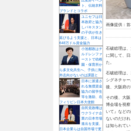
比友好イベン
ト、伝統衣料
ブランドとコラボ
ユニセフは日
本政府と協力
画像提供：首
しパキスタン
の子供が生き
延びるよう支援と、日本は
648万ドル資金協力
石破総理は、
小池都政はチ
ルドレンファ
に関して、日
ーストで幼稚
た。
園・保育所か
ら多文化共生へ、子供に海
石破総理は、
外志向がないのは課題と
シグネチャー
日本に派遣さ
れる無償資金
後、大阪府の
協力の留学生
等を激励、在
その後、大阪
フィリピン日本大使館
博会場を視察
自民党政権は
いて』などの
ウクライナ企
ないのだけれ
業の日本市場
進出を支援、
は知られてい
日本企業らは自国市場で更