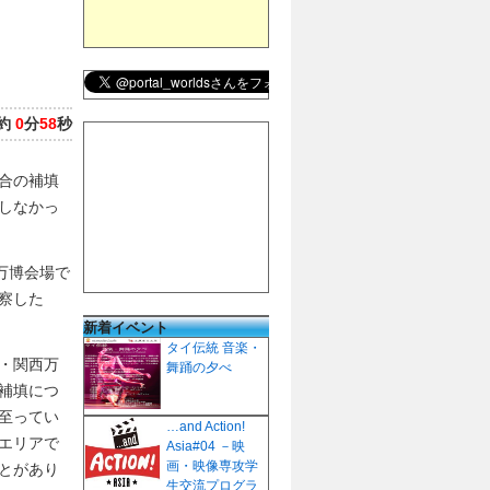
約
0
分
58
秒
合の補填
しなかっ
万博会場で
察した
新着イベント
タイ伝統 音楽・
・関西万
舞踊の夕べ
補填につ
至ってい
…and Action!
エリアで
Asia#04 －映
画・映像専攻学
とがあり
生交流プログラ