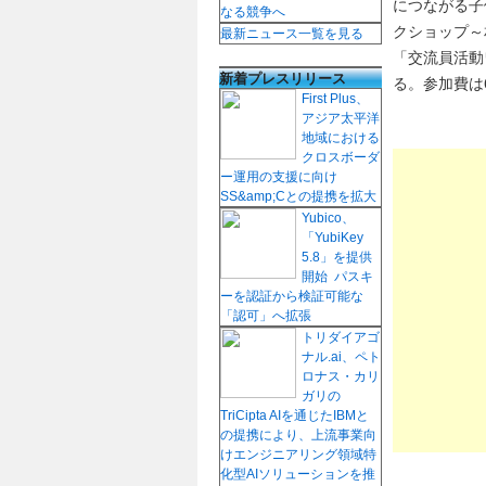
につながる子
なる競争へ
クショップ～
最新ニュース一覧を見る
「交流員活動
新着プレスリリース
る。参加費は6
First Plus、
アジア太平洋
地域における
クロスボーダ
ー運用の支援に向け
SS&amp;Cとの提携を拡大
Yubico、
「YubiKey
5.8」を提供
開始 パスキ
ーを認証から検証可能な
「認可」へ拡張
トリダイアゴ
ナル.ai、ペト
ロナス・カリ
ガリの
TriCipta AIを通じたIBMと
の提携により、上流事業向
けエンジニアリング領域特
化型AIソリューションを推