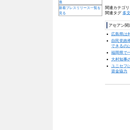
進
関連カテゴ
新着プレスリリース一覧を
関連タグ
多
見る
アセアン関
広島県は
自民党政
できるの
福岡県で
大村知事
ユニセフ
資金協力