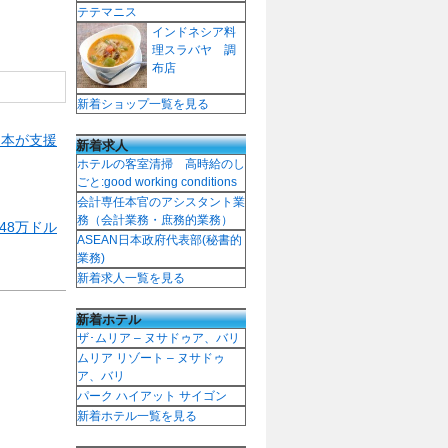
テテマニス
インドネシア料
理スラバヤ 調
布店
新着ショップ一覧を見る
日本が支援
新着求人
ホテルの客室清掃 高時給のし
ごと:good working conditions
会計専任本官のアシスタント業
務（会計業務・庶務的業務）
48万ドル
ASEAN日本政府代表部(秘書的
業務)
新着求人一覧を見る
新着ホテル
ザ･ムリア – ヌサドゥア、バリ
ムリア リゾート – ヌサドゥ
ア、バリ
パーク ハイアット サイゴン
新着ホテル一覧を見る