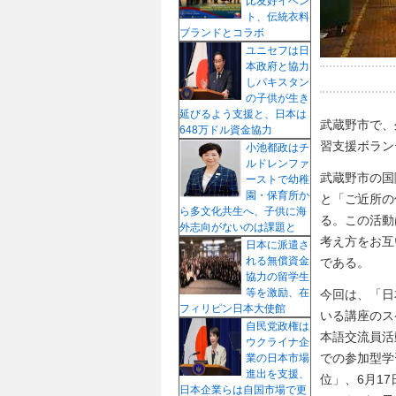
比友好イベン
ト、伝統衣料
ブランドとコラボ
ユニセフは日
本政府と協力
しパキスタン
の子供が生き
延びるよう支援と、日本は
武蔵野市で、
648万ドル資金協力
習支援ボラン
小池都政はチ
ルドレンファ
武蔵野市の国
ーストで幼稚
園・保育所か
と「ご近所の
ら多文化共生へ、子供に海
る。この活動
外志向がないのは課題と
考え方をお互
日本に派遣さ
れる無償資金
である。
協力の留学生
等を激励、在
今回は、「日
フィリピン日本大使館
いる講座のス
自民党政権は
本語交流員活
ウクライナ企
での参加型学
業の日本市場
進出を支援、
位」、6月1
日本企業らは自国市場で更