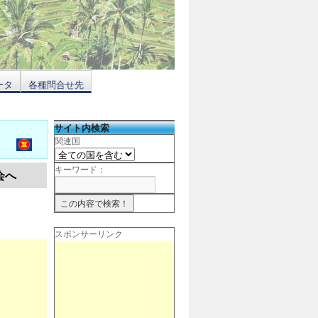
ータ
各種問合せ先
サイト内検索
関連国
キーワード：
会へ
スポンサーリンク