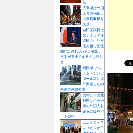
催
プ
広島県は外国
人介護福祉士
の資格取得を
支援
自民党政権は
エチオピア帰
還民の生計再
建支援で国連
開発計画100万ドル拠出、
日本が支援できるのは誇り
と
福岡県でベト
ナム・シンガ
ポール等に海
外派遣した学
生達の体験発表
大村知事の愛
知県は中小企
業の外国人材
確保支援をパ
ソナ委託
ユニクロ・フ
ィリピンが日