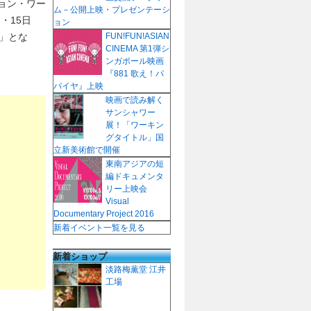
ョン・ワー
ム－公開上映・プレゼンテーシ
・15日
ョン
」とな
FUN!FUN!ASIAN
CINEMA 第1弾シ
ンガポール映画
『881 歌え！パ
パイヤ』上映
映画で読み解く
サンシャワー
展！「ワーキン
グタイトル」国
立新美術館で開催
東南アジアの短
編ドキュメンタ
リー上映会
Visual
Documentary Project 2016
新着イベント一覧を見る
新着ショップ
淡路梅薫堂 江井
工場