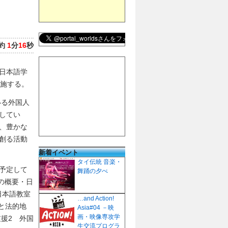
約
1
分
16
秒
日本語学
実施する。
いる外国人
してい
、豊かな
創る活動
新着イベント
タイ伝統 音楽・
予定して
舞踊の夕べ
の概要・日
日本語教室
…and Action!
と法的地
Asia#04 －映
画・映像専攻学
支援2 外国
生交流プログラ