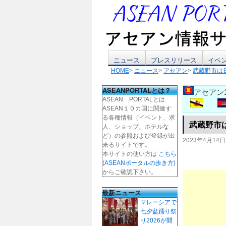
コ
ニュース
プレスリリース
イベ
HOME
>
ニュース
>
アセアン
>
武蔵野市は
ン
ASEANPORTALとは？
アセアン
テ
ASEAN PORTALとは
ASEAN１０カ国に関連す
ン
る各種情報（イベント、求
武蔵野市
人、ショップ、ホテルな
ツ
ど）の参照および登録が出
2023年4月14日
来るサイトです。
本サイトの使い方は
こちら
へ
(ASEANポータルの歩き方)
からご確認下さい。
ス
最新ニュース
キ
マレーシアで
七夕盆踊り祭
ッ
り2026が開