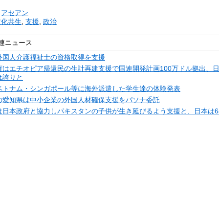
リ
アセアン
文化共生
,
支援
,
政治
連ニュース
外国人介護福祉士の資格取得を支援
権はエチオピア帰還民の生計再建支援で国連開発計画100万ドル拠出、
は誇りと
ベトナム・シンガポール等に海外派遣した学生達の体験発表
の愛知県は中小企業の外国人材確保支援をパソナ委託
は日本政府と協力しパキスタンの子供が生き延びるよう支援と、日本は6