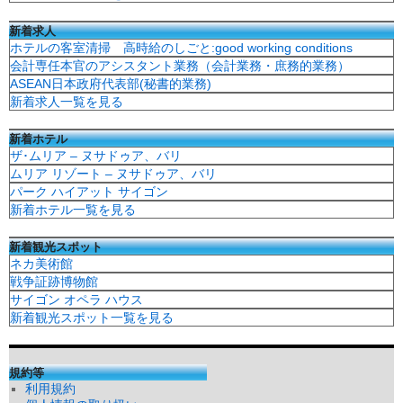
新着求人
ホテルの客室清掃 高時給のしごと:good working conditions
会計専任本官のアシスタント業務（会計業務・庶務的業務）
ASEAN日本政府代表部(秘書的業務)
新着求人一覧を見る
新着ホテル
ザ･ムリア – ヌサドゥア、バリ
ムリア リゾート – ヌサドゥア、バリ
パーク ハイアット サイゴン
新着ホテル一覧を見る
新着観光スポット
ネカ美術館
戦争証跡博物館
サイゴン オペラ ハウス
新着観光スポット一覧を見る
規約等
利用規約