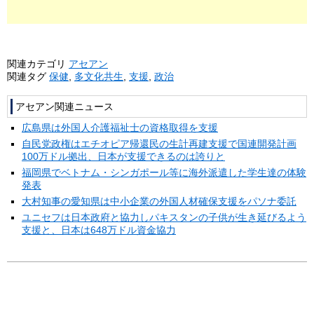
関連カテゴリ
アセアン
関連タグ
保健
,
多文化共生
,
支援
,
政治
アセアン関連ニュース
広島県は外国人介護福祉士の資格取得を支援
自民党政権はエチオピア帰還民の生計再建支援で国連開発計画
100万ドル拠出、日本が支援できるのは誇りと
福岡県でベトナム・シンガポール等に海外派遣した学生達の体験
発表
大村知事の愛知県は中小企業の外国人材確保支援をパソナ委託
ユニセフは日本政府と協力しパキスタンの子供が生き延びるよう
支援と、日本は648万ドル資金協力