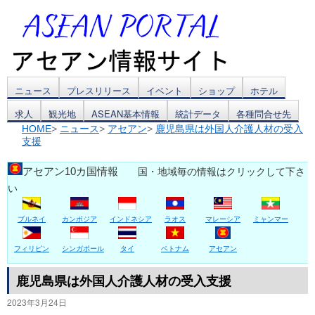
コ
ニュース
プレスリリース
イベント
ショップ
ホテル
求人
観光地
ASEAN基本情報
統計データ
各種問合せ先
ン
HOME
>
ニュース
>
アセアン
>
鹿児島県は外国人介護人材の受入
支援
テ
ン
アセアン10カ国情報
国・地域毎の情報はクリックして下さ
い
ツ
ブルネイ
カンボジア
インドネシア
ラオス
マレーシア
ミャンマー
へ
ス
フィリピン
シンガポール
タイ
ベトナム
アセアン
キ
鹿児島県は外国人介護人材の受入支援
2023年3月24日
ッ