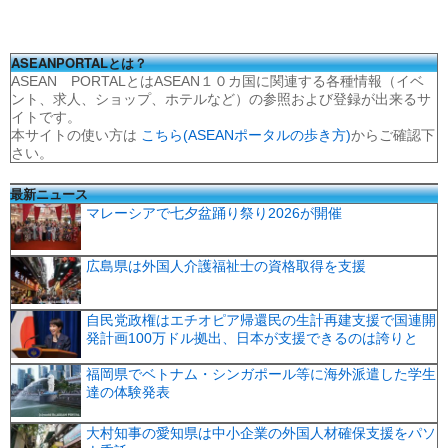
ASEANPORTALとは？
ASEAN PORTALとはASEAN１０カ国に関連する各種情報（イベ
ント、求人、ショップ、ホテルなど）の参照および登録が出来るサ
イトです。
本サイトの使い方は
こちら(ASEANポータルの歩き方)
からご確認下
さい。
最新ニュース
マレーシアで七夕盆踊り祭り2026が開催
広島県は外国人介護福祉士の資格取得を支援
自民党政権はエチオピア帰還民の生計再建支援で国連開
発計画100万ドル拠出、日本が支援できるのは誇りと
福岡県でベトナム・シンガポール等に海外派遣した学生
達の体験発表
大村知事の愛知県は中小企業の外国人材確保支援をパソ