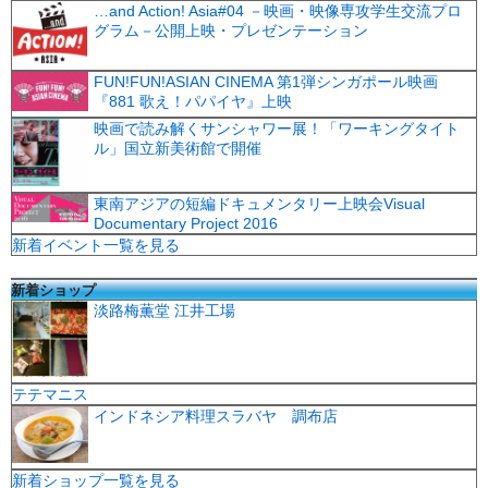
…and Action! Asia#04 －映画・映像専攻学生交流プロ
グラム－公開上映・プレゼンテーション
FUN!FUN!ASIAN CINEMA 第1弾シンガポール映画
『881 歌え！パパイヤ』上映
映画で読み解くサンシャワー展！「ワーキングタイト
ル」国立新美術館で開催
東南アジアの短編ドキュメンタリー上映会Visual
Documentary Project 2016
新着イベント一覧を見る
新着ショップ
淡路梅薫堂 江井工場
テテマニス
インドネシア料理スラバヤ 調布店
新着ショップ一覧を見る