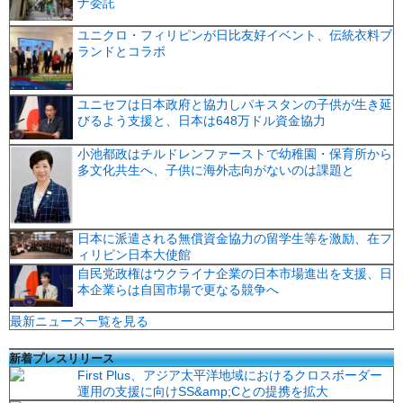
ナ委託
ユニクロ・フィリピンが日比友好イベント、伝統衣料ブ
ランドとコラボ
ユニセフは日本政府と協力しパキスタンの子供が生き延
びるよう支援と、日本は648万ドル資金協力
小池都政はチルドレンファーストで幼稚園・保育所から
多文化共生へ、子供に海外志向がないのは課題と
日本に派遣される無償資金協力の留学生等を激励、在フ
ィリピン日本大使館
自民党政権はウクライナ企業の日本市場進出を支援、日
本企業らは自国市場で更なる競争へ
最新ニュース一覧を見る
新着プレスリリース
First Plus、アジア太平洋地域におけるクロスボーダー
運用の支援に向けSS&amp;Cとの提携を拡大