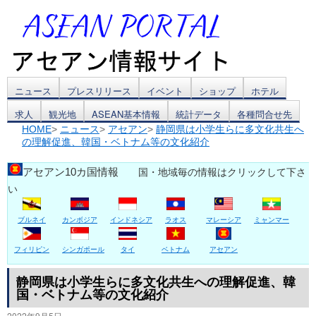
コ
ニュース
プレスリリース
イベント
ショップ
ホテル
求人
観光地
ASEAN基本情報
統計データ
各種問合せ先
ン
HOME
>
ニュース
>
アセアン
>
静岡県は小学生らに多文化共生へ
の理解促進、韓国・ベトナム等の文化紹介
テ
ン
アセアン10カ国情報
国・地域毎の情報はクリックして下さ
い
ツ
ブルネイ
カンボジア
インドネシア
ラオス
マレーシア
ミャンマー
へ
ス
フィリピン
シンガポール
タイ
ベトナム
アセアン
キ
静岡県は小学生らに多文化共生への理解促進、韓
国・ベトナム等の文化紹介
ッ
2022年9月5日