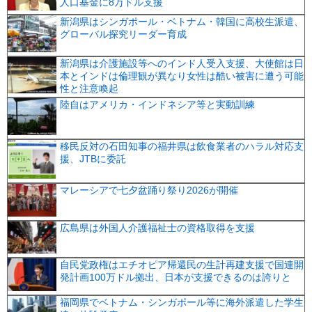
人口基金に8万ドル支援
新潟県はシンガポール・ベトナム・韓国に高校生派遣、
グローバル探究リーダー育成
新潟県は介護施設等へのインド人受入支援、大使館は日
本とインドは倫理観が異なり女性は酷い被害に遭う可能
性と注意喚起
陸自はアメリカ・インドネシア等と実動訓練
移民反対の石田知事の福井県は飲食業者のハラル対応支
援、JTBに委託
マレーシアで七夕盆踊り祭り2026が開催
広島県は外国人介護福祉士の資格取得を支援
自民党政権はエチオピア帰還民の生計再建支援で国連開
発計画100万ドル拠出、日本が支援できるのは誇りと
福岡県でベトナム・シンガポール等に海外派遣した学生