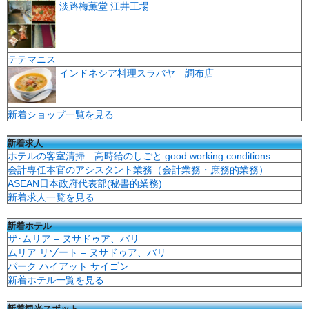
淡路梅薫堂 江井工場
テテマニス
インドネシア料理スラバヤ 調布店
新着ショップ一覧を見る
新着求人
ホテルの客室清掃 高時給のしごと:good working conditions
会計専任本官のアシスタント業務（会計業務・庶務的業務）
ASEAN日本政府代表部(秘書的業務)
新着求人一覧を見る
新着ホテル
ザ･ムリア – ヌサドゥア、バリ
ムリア リゾート – ヌサドゥア、バリ
パーク ハイアット サイゴン
新着ホテル一覧を見る
新着観光スポット