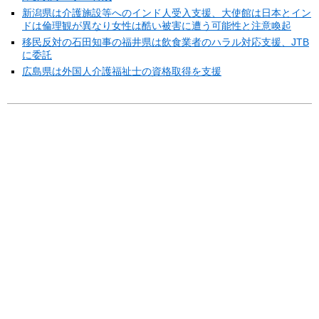
新潟県は介護施設等へのインド人受入支援、大使館は日本とイン
ドは倫理観が異なり女性は酷い被害に遭う可能性と注意喚起
移民反対の石田知事の福井県は飲食業者のハラル対応支援、JTB
に委託
広島県は外国人介護福祉士の資格取得を支援