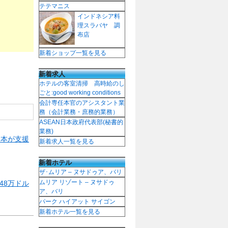
テテマニス
インドネシア料
理スラバヤ 調
布店
新着ショップ一覧を見る
新着求人
ホテルの客室清掃 高時給のし
ごと:good working conditions
会計専任本官のアシスタント業
務（会計業務・庶務的業務）
ASEAN日本政府代表部(秘書的
業務)
日本が支援
新着求人一覧を見る
新着ホテル
ザ･ムリア – ヌサドゥア、バリ
ムリア リゾート – ヌサドゥ
48万ドル
ア、バリ
パーク ハイアット サイゴン
新着ホテル一覧を見る