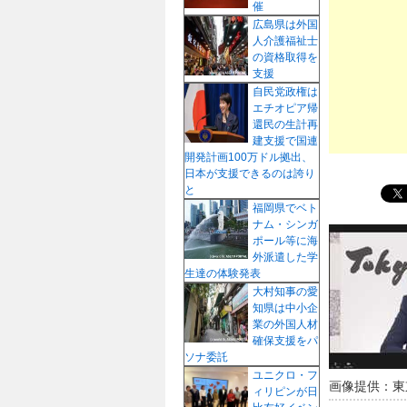
催
プ
広島県は外国
人介護福祉士
の資格取得を
支援
自民党政権は
エチオピア帰
還民の生計再
建支援で国連
開発計画100万ドル拠出、
日本が支援できるのは誇り
と
福岡県でベト
ナム・シンガ
ポール等に海
外派遣した学
生達の体験発表
大村知事の愛
知県は中小企
業の外国人材
確保支援をパ
ソナ委託
ユニクロ・フ
画像提供：東
ィリピンが日