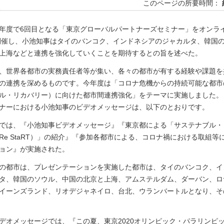
このページの所要時間：
年度で6回目となる「東京グローバルパートナーズセミナー」をオンラ
に開催し、小池知事はタイのバンコク、インドネシアのジャカルタ、韓国
上海などと連携を強化していくことを期待するとの旨を述べた。
、世界各都市の実務責任者等が集い、各々の都市が有する経験や課題を
の連携を深めるものです。今年度は「コロナ危機からの持続可能な都市
ル・リカバリー）に向けた都市間連携強化」をテーマに実施しました。
ナーにおける小池知事のビデオメッセージは、以下のとおりです。
では、『小池知事ビデオメッセージ』『東京都による「サステナブル・
Re StaRT）」の紹介』『参加各都市による、コロナ禍における取組等
ョン』が実施された。
の都市は、プレゼンテーションを実施した都市は、タイのバンコク、イ
タ、韓国のソウル、中国の北京と上海、アムステルダム、ダーバン、ロ
イーンズランド、リオデジャネイロ、台北、ウランバートルとなり、そ
デオメッセージでは、『この夏、東京2020オリンピック・パラリンピ