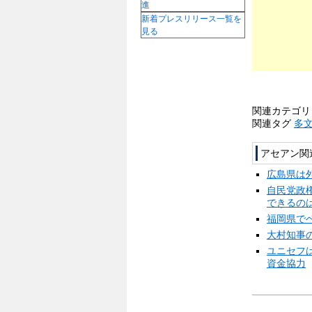
進
新着プレスリリース一覧を
見る
関連カテゴ
関連タグ
多
アセアン関
広島県は
自民党政
できるの
福岡県で
大村知事
ユニセフ
資金協力