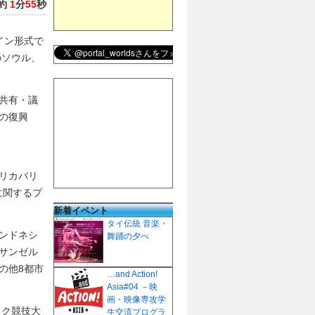
約
1
分
55
秒
イン形式で
のソウル、
共有・議
の復興
リカバリ
に関するプ
新着イベント
タイ伝統 音楽・
ンドネシ
舞踊の夕べ
サンゼル
の他8都市
…and Action!
Asia#04 －映
画・映像専攻学
ック競技大
生交流プログラ