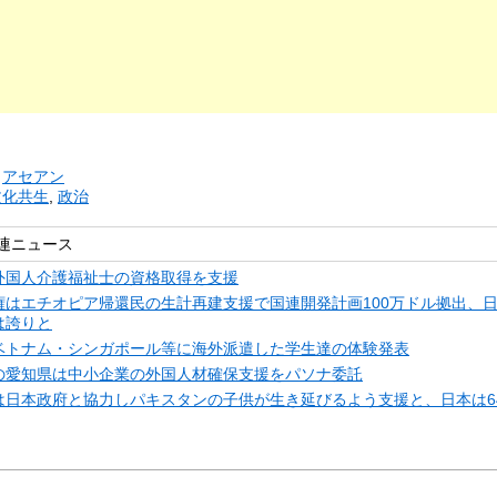
リ
アセアン
文化共生
,
政治
連ニュース
外国人介護福祉士の資格取得を支援
権はエチオピア帰還民の生計再建支援で国連開発計画100万ドル拠出、
は誇りと
ベトナム・シンガポール等に海外派遣した学生達の体験発表
の愛知県は中小企業の外国人材確保支援をパソナ委託
は日本政府と協力しパキスタンの子供が生き延びるよう支援と、日本は6