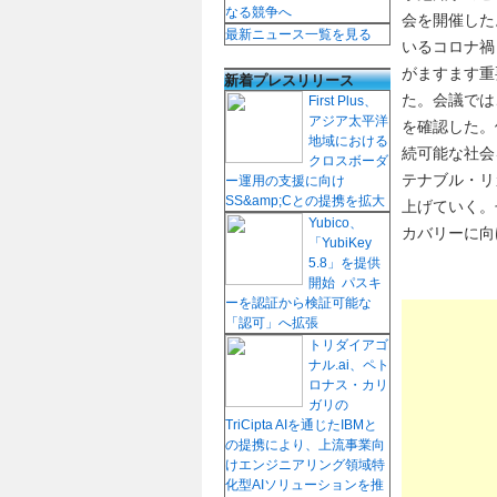
なる競争へ
会を開催した
最新ニュース一覧を見る
いるコロナ禍
がますます重
新着プレスリリース
た。会議では
First Plus、
アジア太平洋
を確認した。
地域における
続可能な社会
クロスボーダ
テナブル・リ
ー運用の支援に向け
SS&amp;Cとの提携を拡大
上げていく。
Yubico、
カバリーに向
「YubiKey
5.8」を提供
開始 パスキ
ーを認証から検証可能な
「認可」へ拡張
トリダイアゴ
ナル.ai、ペト
ロナス・カリ
ガリの
TriCipta AIを通じたIBMと
の提携により、上流事業向
けエンジニアリング領域特
化型AIソリューションを推