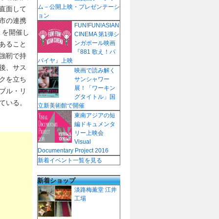
ム－公開上映・プレゼンテーシ
直面して
ョン
市の連携
FUN!FUN!ASIAN
）を開催し
CINEMA 第1弾シ
ンガポール映画
あること
『881 歌え！パ
強靭で持
パイヤ』上映
後、サス
映画で読み解く
クを立ち
サンシャワー
展！「ワーキン
ブル・リ
グタイトル」国
ている。
立新美術館で開催
東南アジアの短
編ドキュメンタ
リー上映会
Visual
Documentary Project 2016
新着イベント一覧を見る
新着ショップ
淡路梅薫堂 江井
工場