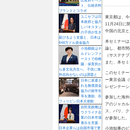
比友好イベン
ト、伝統衣料
ブランドとコラボ
東京都は、今
ユニセフは日
本政府と協力
11月24日
しパキスタン
中国の北京と
の子供が生き
延びるよう支援と、日本は
本セミナーは
648万ドル資金協力
論し、都市間
小池都政はチ
ルドレンファ
（サステナブ
ーストで幼稚
また、本セミ
園・保育所か
ら多文化共生へ、子供に海
このセミナー
外志向がないのは課題と
ー東京会議（
日本に派遣さ
れる無償資金
レゼンテーシ
協力の留学生
等を激励、在
参加した海外
フィリピン日本大使館
アのジャカル
自民党政権は
ス、パリ、ク
ウクライナ企
が参加した。
業の日本市場
進出を支援、
小池知事のビ
日本企業らは自国市場で更