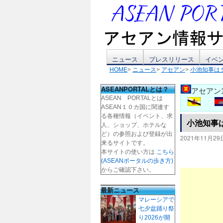
コ
ニュース
プレスリリース
イベ
HOME
>
ニュース
>
アセアン
>
小池知事は
ン
ASEANPORTALとは？
アセアン
テ
ASEAN PORTALとは
ASEAN１０カ国に関連す
ン
る各種情報（イベント、求
小池知事
人、ショップ、ホテルな
ツ
ど）の参照および登録が出
2021年11月29
来るサイトです。
本サイトの使い方は
こちら
へ
(ASEANポータルの歩き方)
からご確認下さい。
ス
最新ニュース
キ
マレーシアで
七夕盆踊り祭
ッ
り2026が開