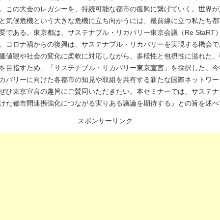
。この大会のレガシーを、持続可能な都市の復興に繋げていく。世界が
と気候危機という大きな危機に立ち向かうには、最前線に立つ私たち都
要である。東京都は、サステナブル・リカバリー東京会議（Re StaRT
、コロナ禍からの復興は、サステナブル・リカバリーを実現する機会で
価値観や社会の変化に柔軟に対応しながら、多様性と包摂性に溢れた、
を目指すため、「サステナブル・リカバリー東京宣言」を採択した。今
カバリーに向けた各都市の知見や取組を共有する新たな国際ネットワー
ぜひ東京宣言の趣旨にご賛同いただきたい。本セミナーでは、サステナ
けた都市間連携強化につながる実りある議論を期待する』との旨を述べ
スポンサーリンク