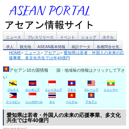
コ
ニュース
プレスリリース
イベント
ショップ
ホテル
求人
観光地
ASEAN基本情報
統計データ
各種問合せ先
ン
HOME
>
ニュース
>
アセアン
>
愛知県は若者・外国人の未来の応
援事業、多文化共生では年40億円
テ
ン
アセアン10カ国情報
国・地域毎の情報はクリックして下さ
い
ツ
ブルネイ
カンボジア
インドネシア
ラオス
マレーシア
ミャンマー
へ
ス
フィリピン
シンガポール
タイ
ベトナム
アセアン
キ
愛知県は若者・外国人の未来の応援事業、多文化
共生では年40億円
ッ
2021年8月24日