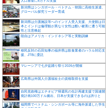
人口基金に8万ドル支援
新潟県はシンガポール・ベトナム・韓国に高校生派遣、
グローバル探究リーダー育成
新潟県は介護施設等へのインド人受入支援、大使館は日
本とインドは倫理観が異なり女性は酷い被害に遭う可能
性と注意喚起
陸自はアメリカ・インドネシア等と実動訓練
移民反対の石田知事の福井県は飲食業者のハラル対応支
援、JTBに委託
マレーシアで七夕盆踊り祭り2026が開催
広島県は外国人介護福祉士の資格取得を支援
自民党政権はエチオピア帰還民の生計再建支援で国連開
発計画100万ドル拠出、日本が支援できるのは誇りと
福岡県でベトナム・シンガポール等に海外派遣した学生