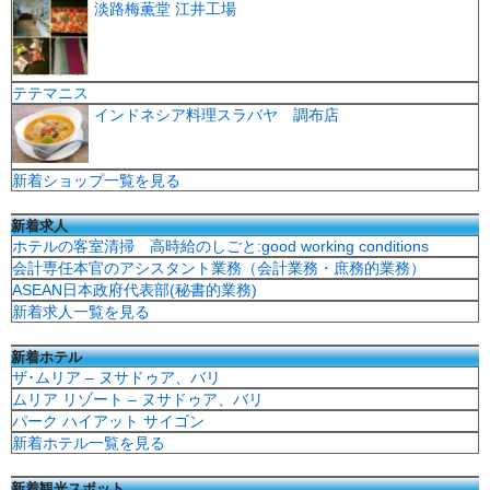
淡路梅薫堂 江井工場
テテマニス
インドネシア料理スラバヤ 調布店
新着ショップ一覧を見る
新着求人
ホテルの客室清掃 高時給のしごと:good working conditions
会計専任本官のアシスタント業務（会計業務・庶務的業務）
ASEAN日本政府代表部(秘書的業務)
新着求人一覧を見る
新着ホテル
ザ･ムリア – ヌサドゥア、バリ
ムリア リゾート – ヌサドゥア、バリ
パーク ハイアット サイゴン
新着ホテル一覧を見る
新着観光スポット