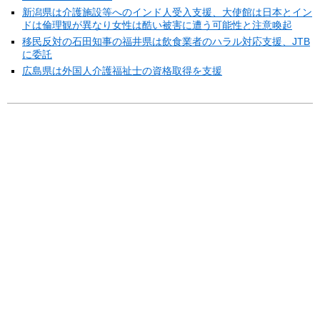
新潟県は介護施設等へのインド人受入支援、大使館は日本とイン
ドは倫理観が異なり女性は酷い被害に遭う可能性と注意喚起
移民反対の石田知事の福井県は飲食業者のハラル対応支援、JTB
に委託
広島県は外国人介護福祉士の資格取得を支援