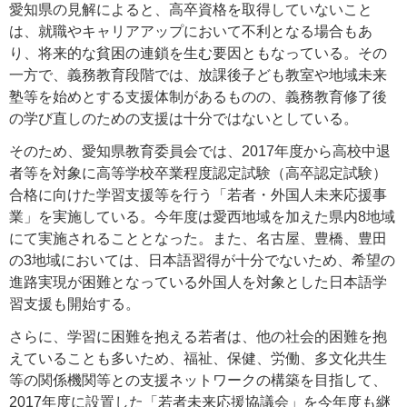
愛知県の見解によると、高卒資格を取得していないこと
は、就職やキャリアアップにおいて不利となる場合もあ
り、将来的な貧困の連鎖を生む要因ともなっている。その
一方で、義務教育段階では、放課後子ども教室や地域未来
塾等を始めとする支援体制があるものの、義務教育修了後
の学び直しのための支援は十分ではないとしている。
そのため、愛知県教育委員会では、2017年度から高校中退
者等を対象に高等学校卒業程度認定試験（高卒認定試験）
合格に向けた学習支援等を行う「若者・外国人未来応援事
業」を実施している。今年度は愛西地域を加えた県内8地域
にて実施されることとなった。また、名古屋、豊橋、豊田
の3地域においては、日本語習得が十分でないため、希望の
進路実現が困難となっている外国人を対象とした日本語学
習支援も開始する。
さらに、学習に困難を抱える若者は、他の社会的困難を抱
えていることも多いため、福祉、保健、労働、多文化共生
等の関係機関等との支援ネットワークの構築を目指して、
2017年度に設置した「若者未来応援協議会」を今年度も継