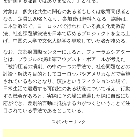
を評価する趣旨ではありません）」となる。
対象は、多文化共生に関心のある者もしくは教育関係者と
なる。定員は20名となり、参加費は無料となる。講師は、
日本語教師で、ヨーロッパで行われている異文化間教育
法、社会課題解決法を日本で広めるプロジェクトを立ち上
げ、中国の大学で文化人類学を専攻していた者が務める。
なお、京都府国際センターによると、フォーラムシアター
とは、ブラジルの演出家アウグスト・ボアールが考えた
「被抑圧者の演劇」の中の一つの手法で、社会問題などの
討論・解決を目的としてヨーロッパやアメリカなどで実施
されているものとなり、演技というフィクションの場で、
日常生活で遭遇する可能性のある状況について考え、行動
する機会があると、実際にその場に遭遇した際に自然に対
応ができ、差別的言動に抵抗する力がつくということで注
目されている手法であるとしている。
スポンサーリンク