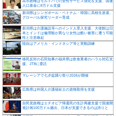
高市政権はモルドバでの女性サービス強化を支援、国連
人口基金に8万ドル支援
新潟県はシンガポール・ベトナム・韓国に高校生派遣、
グローバル探究リーダー育成
新潟県は介護施設等へのインド人受入支援、大使館は日
本とインドは倫理観が異なり女性は酷い被害に遭う可能
性と注意喚起
陸自はアメリカ・インドネシア等と実動訓練
移民反対の石田知事の福井県は飲食業者のハラル対応支
援、JTBに委託
マレーシアで七夕盆踊り祭り2026が開催
広島県は外国人介護福祉士の資格取得を支援
自民党政権はエチオピア帰還民の生計再建支援で国連開
発計画100万ドル拠出、日本が支援できるのは誇りと