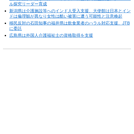
ル探究リーダー育成
新潟県は介護施設等へのインド人受入支援、大使館は日本とイン
ドは倫理観が異なり女性は酷い被害に遭う可能性と注意喚起
移民反対の石田知事の福井県は飲食業者のハラル対応支援、JTB
に委託
広島県は外国人介護福祉士の資格取得を支援