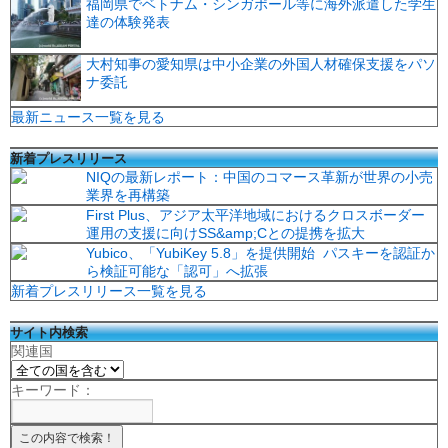
福岡県でベトナム・シンガポール等に海外派遣した学生
達の体験発表
大村知事の愛知県は中小企業の外国人材確保支援をパソ
ナ委託
最新ニュース一覧を見る
新着プレスリリース
NIQの最新レポート：中国のコマース革新が世界の小売
業界を再構築
First Plus、アジア太平洋地域におけるクロスボーダー
運用の支援に向けSS&amp;Cとの提携を拡大
Yubico、「YubiKey 5.8」を提供開始 パスキーを認証か
ら検証可能な「認可」へ拡張
新着プレスリリース一覧を見る
サイト内検索
関連国
キーワード：