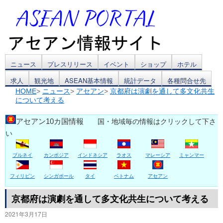
コ
ニュース
プレスリリース
イベント
ショップ
ホテル
求人
観光地
ASEAN基本情報
統計データ
各種問合せ先
ン
HOME
>
ニュース
>
アセアン
>
京都府は演劇を通して多文化共生
について考える
テ
ン
アセアン10カ国情報
国・地域毎の情報はクリックして下さ
い
ツ
ブルネイ
カンボジア
インドネシア
ラオス
マレーシア
ミャンマー
へ
ス
フィリピン
シンガポール
タイ
ベトナム
アセアン
キ
京都府は演劇を通して多文化共生について考える
2021年3月17日
ッ