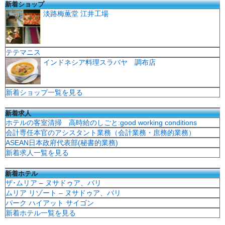
新着ショップ
淡路梅薫堂 江井工場
テテマニス
インドネシア料理スラバヤ 調布店
新着ショップ一覧を見る
新着求人
ホテルの客室清掃 高時給のしごと:good working conditions
会計専任本官のアシスタント業務（会計業務・庶務的業務）
ASEAN日本政府代表部(秘書的業務)
新着求人一覧を見る
新着ホテル
ザ･ムリア – ヌサドゥア、バリ
ムリア リゾート – ヌサドゥア、バリ
パーク ハイアット サイゴン
新着ホテル一覧を見る