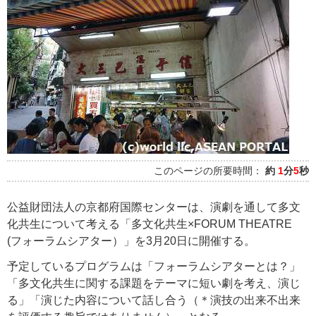
このページの所要時間：
約
1
分
5
秒
公益財団法人の京都府国際センターは、演劇を通して多文
化共生について考える「多文化共生×FORUM THEATRE
(フォーラムシアター）」を3月20日に開催する。
予定しているプログラムは「フォーラムシアターとは？」
「多文化共生に関する課題をテーマに短い劇を考え、演じ
る」「演じた内容について話し合う（＊演技の出来不出来