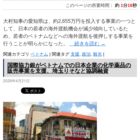
このページの所要時間：
約
1
分
16
秒
大村知事の愛知県は、約2,655万円を投入する事業の一つと
して、日本の若者の海外渡航機会が減少傾向しているた
め、若者のベトナムなどへの海外渡航を後押しする事業を
行うことが明らかになった。
続きを読む
→
関連カテゴリ
ベトナム
|
関連タグ
支援
,
政治
,
観光
|
国際協力銀がベトナムでの日本企業の化学薬品の
販売事業を支援、埼玉りそなと協調融資
2026年4月21日