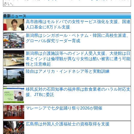
さい。
最新ニュース
高市政権はモルドバでの女性サービス強化を支援、国連
人口基金に8万ドル支援
新潟県はシンガポール・ベトナム・韓国に高校生派遣、
グローバル探究リーダー育成
新潟県は介護施設等へのインド人受入支援、大使館は日
本とインドは倫理観が異なり女性は酷い被害に遭う可能
性と注意喚起
陸自はアメリカ・インドネシア等と実動訓練
移民反対の石田知事の福井県は飲食業者のハラル対応支
援、JTBに委託
マレーシアで七夕盆踊り祭り2026が開催
広島県は外国人介護福祉士の資格取得を支援