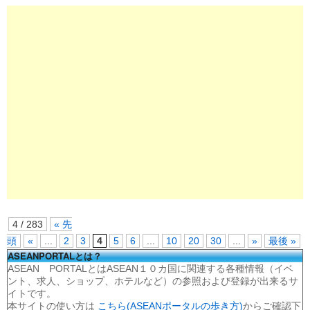
4 / 283
« 先
頭
«
...
2
3
4
5
6
...
10
20
30
...
»
最後 »
ASEANPORTALとは？
ASEAN PORTALとはASEAN１０カ国に関連する各種情報（イベ
ント、求人、ショップ、ホテルなど）の参照および登録が出来るサ
イトです。
本サイトの使い方は
こちら(ASEANポータルの歩き方)
からご確認下