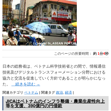
プ
このページの所要時間：
約
1
分
4
秒
日本の総務省は、ベトナム科学技術省との間で、情報通信
技術及びデジタルトランスフォーメーション分野における
協力と交流を促進していく方針であることが明らかになっ
た。
続きを読む
→
関連カテゴリ
ベトナム
|
関連タグ
政治
,
経済
|
JICAはベトナムのインフラ整備・農業生産性向上
等を支援、390億円の円借款