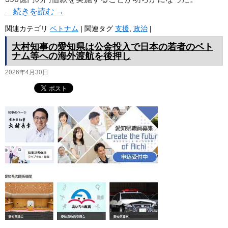
続きを読む
→
関連カテゴリ
ベトナム
|
関連タグ
支援
,
政治
|
大村知事の愛知県は公金投入で日本の若者のベト
ナム等への海外渡航を後押し
2026年4月30日