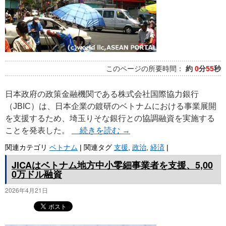
このページの所要時間：
約
0
分
55
秒
日本政府の政策金融機関である株式会社国際協力銀行
（JBIC）は、日本企業の鍍研のベトナムにおける事業展開
を支援するため、埼玉りそな銀行との協調融資を実施する
ことを発表した。
続きを読む
→
関連カテゴリ
ベトナム
|
関連タグ
支援
,
政治
,
経済
|
JICAはベトナム地方中小零細事業者を支援、5,00
0万ドル融資
2026年4月21日