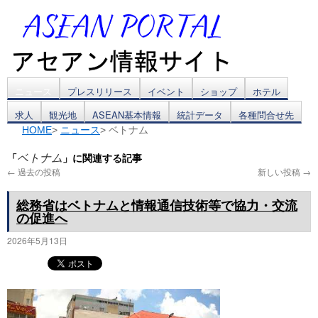
コ
ニュース
プレスリリース
イベント
ショップ
ホテル
求人
観光地
ASEAN基本情報
統計データ
各種問合せ先
ン
HOME
>
ニュース
> ベトナム
テ
「
」に関連する記事
ベトナム
ン
←
過去の投稿
新しい投稿
→
ツ
総務省はベトナムと情報通信技術等で協力・交流
の促進へ
へ
2026年5月13日
ス
キ
ッ