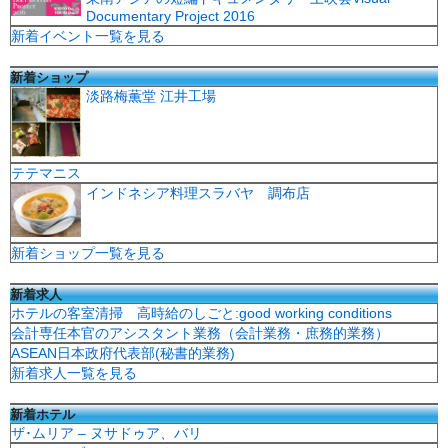
Documentary Project 2016
新着イベント一覧を見る
新着ショップ
淡路梅薫堂 江井工場
テテマニス
インドネシア料理スラバヤ 調布店
新着ショップ一覧を見る
新着求人
ホテルの客室清掃 高時給のしごと:good working conditions
会計専任本官のアシスタント業務（会計業務・庶務的業務）
ASEAN日本政府代表部(秘書的業務)
新着求人一覧を見る
新着ホテル
ザ･ムリア – ヌサドゥア、バリ