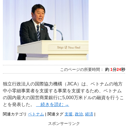
このページの所要時間：
約
1
分
24
秒
独立行政法人の国際協力機構（JICA）は、ベトナムの地方
中小零細事業者を支援する事業を支援するため、ベトナム
の国内最大の国営商業銀行に5,000万米ドルの融資を行うこ
とを発表した。
続きを読む
→
関連カテゴリ
ベトナム
|
関連タグ
支援
,
政治
,
経済
|
スポンサーリンク