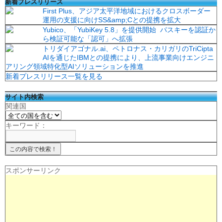
新着プレスリリース
First Plus、アジア太平洋地域におけるクロスボーダー
運用の支援に向けSS&amp;Cとの提携を拡大
Yubico、「YubiKey 5.8」を提供開始 パスキーを認証か
ら検証可能な「認可」へ拡張
トリダイアゴナル.ai、ペトロナス・カリガリのTriCipta
AIを通じたIBMとの提携により、上流事業向けエンジニ
アリング領域特化型AIソリューションを推進
新着プレスリリース一覧を見る
サイト内検索
関連国
キーワード：
スポンサーリンク