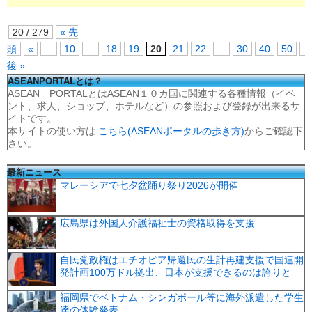
20 / 279
« 先
頭
«
...
10
...
18
19
20
21
22
...
30
40
50
...
後 »
ASEANPORTALとは？
ASEAN PORTALとはASEAN１０カ国に関連する各種情報（イベ
ント、求人、ショップ、ホテルなど）の参照および登録が出来るサ
イトです。
本サイトの使い方は
こちら(ASEANポータルの歩き方)
からご確認下
さい。
最新ニュース
マレーシアで七夕盆踊り祭り2026が開催
広島県は外国人介護福祉士の資格取得を支援
自民党政権はエチオピア帰還民の生計再建支援で国連開
発計画100万ドル拠出、日本が支援できるのは誇りと
福岡県でベトナム・シンガポール等に海外派遣した学生
達の体験発表