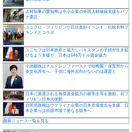
大村知事の愛知県は中小企業の外国人材確保支援をパソ
ナ委託
ユニクロ・フィリピンが日比友好イベント、伝統衣料ブ
ランドとコラボ
ユニセフは日本政府と協力しパキスタンの子供が生き延
びるよう支援と、日本は648万ドル資金協力
小池都政はチルドレンファーストで幼稚園・保育所から
多文化共生へ、子供に海外志向がないのは課題と
日本に派遣される無償資金協力の留学生等を激励、在フ
ィリピン日本大使館
自民党政権はウクライナ企業の日本市場進出を支援、日
本企業らは自国市場で更なる競争へ
最新ニュース一覧を見る