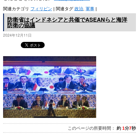
関連カテゴリ
フィリピン
|
関連タグ
政治
,
軍事
|
防衛省はインドネシアと共催でASEANらと海洋
防衛の協議
2024年12月11日
このページの所要時間：
約
1
分
7
秒