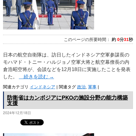
このページの所要時間：
約
0
分
31
秒
日本の航空自衛隊は、訪日したインドネシア空軍参謀長の
モハマド・トニー・ハルジョノ空軍大将と航空幕僚長の内
倉浩昭空将が、会談などを12月18日に実施したことを発表
した。
続きを読む
→
関連カテゴリ
インドネシア
|
関連タグ
政治
,
軍事
|
防衛省はカンボジアにPKOの施設分野の能力構築
支援
2024年12月18日