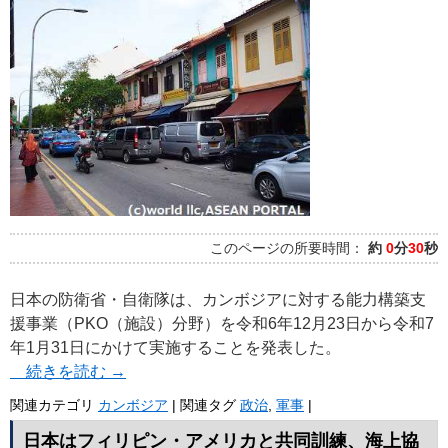
このページの所要時間：
約
0
分
30
秒
日本の防衛省・自衛隊は、カンボジアに対する能力構築支
援事業（PKO（施設）分野）を令和6年12月23日から令和7
年1月31日にかけて実施することを発表した。
続きを読む
→
関連カテゴリ
カンボジア
|
関連タグ
政治
,
軍事
|
日本はフィリピン・アメリカと共同訓練、海上協