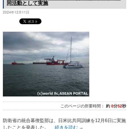
同活動として実施
2024年12月11日
このページの所要時間：
約
0
分
52
秒
防衛省の統合幕僚監部は、日米比共同訓練を12月6日に実施
したことを発表した。
続きを読む
→