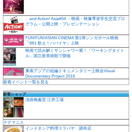
…and Action! Asia#04 －映画・映像専攻学生交流プロ
グラム－公開上映・プレゼンテーション
FUN!FUN!ASIAN CINEMA 第1弾シンガポール映画
『881 歌え！パパイヤ』上映
映画で読み解くサンシャワー展！「ワーキングタイト
ル」国立新美術館で開催
東南アジアの短編ドキュメンタリー上映会Visual
Documentary Project 2016
新着イベント一覧を見る
新着ショップ
淡路梅薫堂 江井工場
テテマニス
インドネシア料理スラバヤ 調布店