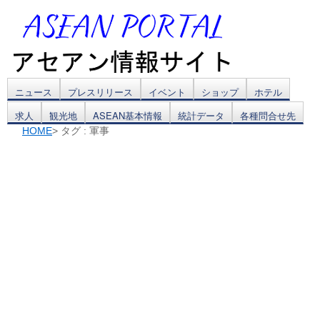
コ
ニュース
プレスリリース
イベント
ショップ
ホテル
求人
観光地
ASEAN基本情報
統計データ
各種問合せ先
ン
HOME
> タグ : 軍事
テ
ン
ツ
へ
ス
キ
ッ