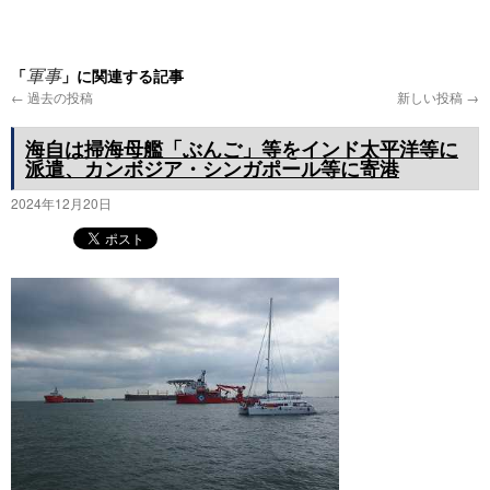
プ
「
」に関連する記事
軍事
←
過去の投稿
新しい投稿
→
海自は掃海母艦「ぶんご」等をインド太平洋等に
派遣、カンボジア・シンガポール等に寄港
2024年12月20日