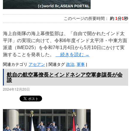
このページの所要時間：
約
1
分
1
秒
海上自衛隊の海上幕僚監部は、「自由で開かれたインド太
平洋」の実現に向けて、令和6年度インド太平洋・中東方面
派遣（IMED25）を令和7年1月4日から5月10日にかけて実
施することを発表した。
続きを読む
→
関連カテゴリ
アセアン
|
関連タグ
政治
,
軍事
|
航自の航空幕僚長とインドネシア空軍参謀長が会
談
2024年12月20日