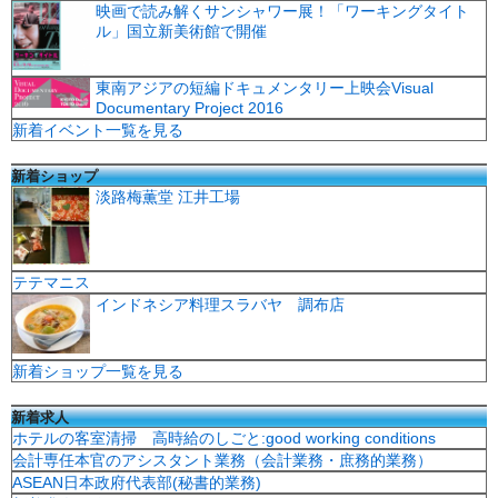
映画で読み解くサンシャワー展！「ワーキングタイト
ル」国立新美術館で開催
東南アジアの短編ドキュメンタリー上映会Visual
Documentary Project 2016
新着イベント一覧を見る
新着ショップ
淡路梅薫堂 江井工場
テテマニス
インドネシア料理スラバヤ 調布店
新着ショップ一覧を見る
新着求人
ホテルの客室清掃 高時給のしごと:good working conditions
会計専任本官のアシスタント業務（会計業務・庶務的業務）
ASEAN日本政府代表部(秘書的業務)