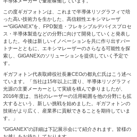
半導体メーカーで量産稼働しています。
この度ギガフォトンは、これまで半導体リソグラフィで培
った高い技術力を生かした、高信頼性エキシマレーザ
ー“GIGANEX”を、FPD製造・フレキシブルデバイスプロセ
ス・半導体製造などの分野に向けて開発していくと発表し
ました。今後は新しいイノベーションを共に作り出すパー
トナーとともに、エキシマレーザーのさらなる可能性を探
索し、GIGANEXのソリューションを提供していく予定で
す。
ギガフォトン代表取締役社長兼CEOの都丸仁氏はこう述べ
ています。「当社は15年以上に渡り、半導体リソグラフィ
光源の主要メーカーとして実績を積んで参りましたが、
2016年度は、当社のレーザーの活用範囲を他の分野にも拡
大するという、新しい挑戦を始めました。ギガフォトンの
技術がより広く、産業界に貢献できることを期待していま
す。」
“GIGANEX”の詳細は下記展示会にて紹介されます。皆様の
お越しをお待ちしております。