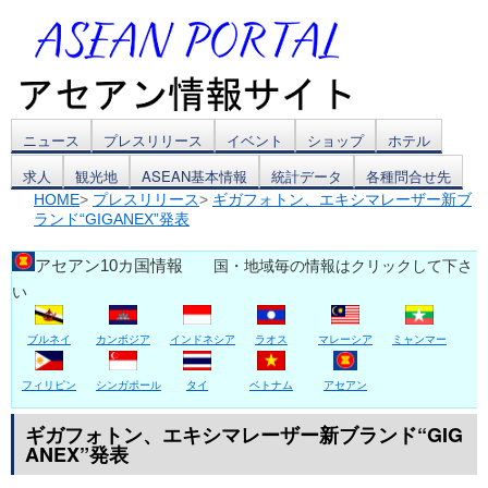
コ
ニュース
プレスリリース
イベント
ショップ
ホテル
求人
観光地
ASEAN基本情報
統計データ
各種問合せ先
ン
HOME
>
プレスリリース
>
ギガフォトン、エキシマレーザー新ブ
ランド“GIGANEX”発表
テ
ン
アセアン10カ国情報
国・地域毎の情報はクリックして下さ
い
ツ
ブルネイ
カンボジア
インドネシア
ラオス
マレーシア
ミャンマー
へ
ス
フィリピン
シンガポール
タイ
ベトナム
アセアン
キ
ギガフォトン、エキシマレーザー新ブランド“GIG
ANEX”発表
ッ