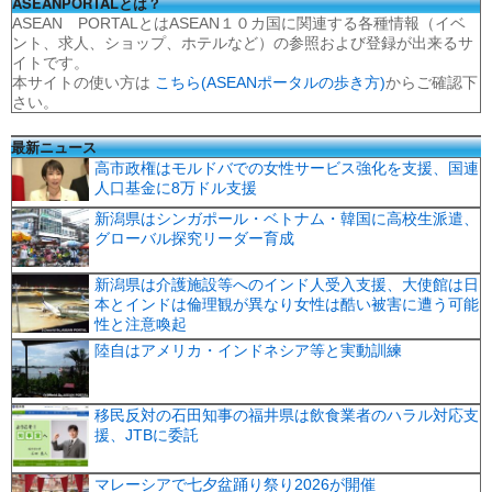
ASEANPORTALとは？
ASEAN PORTALとはASEAN１０カ国に関連する各種情報（イベ
ント、求人、ショップ、ホテルなど）の参照および登録が出来るサ
イトです。
本サイトの使い方は
こちら(ASEANポータルの歩き方)
からご確認下
さい。
最新ニュース
高市政権はモルドバでの女性サービス強化を支援、国連
人口基金に8万ドル支援
新潟県はシンガポール・ベトナム・韓国に高校生派遣、
グローバル探究リーダー育成
新潟県は介護施設等へのインド人受入支援、大使館は日
本とインドは倫理観が異なり女性は酷い被害に遭う可能
性と注意喚起
陸自はアメリカ・インドネシア等と実動訓練
移民反対の石田知事の福井県は飲食業者のハラル対応支
援、JTBに委託
マレーシアで七夕盆踊り祭り2026が開催