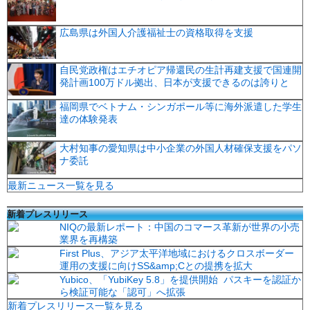
広島県は外国人介護福祉士の資格取得を支援
自民党政権はエチオピア帰還民の生計再建支援で国連開
発計画100万ドル拠出、日本が支援できるのは誇りと
福岡県でベトナム・シンガポール等に海外派遣した学生
達の体験発表
大村知事の愛知県は中小企業の外国人材確保支援をパソ
ナ委託
最新ニュース一覧を見る
新着プレスリリース
NIQの最新レポート：中国のコマース革新が世界の小売
業界を再構築
First Plus、アジア太平洋地域におけるクロスボーダー
運用の支援に向けSS&amp;Cとの提携を拡大
Yubico、「YubiKey 5.8」を提供開始 パスキーを認証か
ら検証可能な「認可」へ拡張
新着プレスリリース一覧を見る