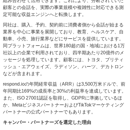
組み合わせて活用できます。これにより、分断されていた
顧客との会話を、実際の事業規模や複雑性に対応できる測
定可能な収益エンジンへと転換します。
同社は、購入、予約、契約前に消費者側から会話が始まる
業界を中心に事業を展開しており、教育、ヘルスケア、自
動車、小売、旅行業界などにサービスを提供しています。
同プラットフォームは、世界180超の国・地域における1万
社以上の企業で利用されており、四半期あたり20億件のメ
ッセージを処理しています。顧客には、トヨタ、ブリティ
ッシュ・エアウェイズ、ラディソン、ハーツ、デカトロン
などが含まれます。
respond.ioの年間経常収益（ARR）は3,500万米ドルで、前
年同期比169%の成長率と30%の利益率を達成しています。
また、ISO 27001認証を取得し、GDPRに準拠しているほ
か、MetaビジネスパートナーおよびTikTokマーケティング
パートナーの公式パートナーでもあります。
キャンバー・パートナーズを選定した理由