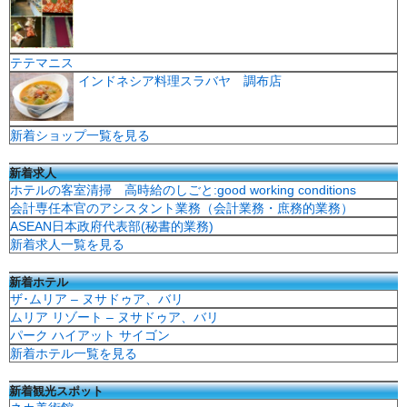
テテマニス
インドネシア料理スラバヤ 調布店
新着ショップ一覧を見る
新着求人
ホテルの客室清掃 高時給のしごと:good working conditions
会計専任本官のアシスタント業務（会計業務・庶務的業務）
ASEAN日本政府代表部(秘書的業務)
新着求人一覧を見る
新着ホテル
ザ･ムリア – ヌサドゥア、バリ
ムリア リゾート – ヌサドゥア、バリ
パーク ハイアット サイゴン
新着ホテル一覧を見る
新着観光スポット