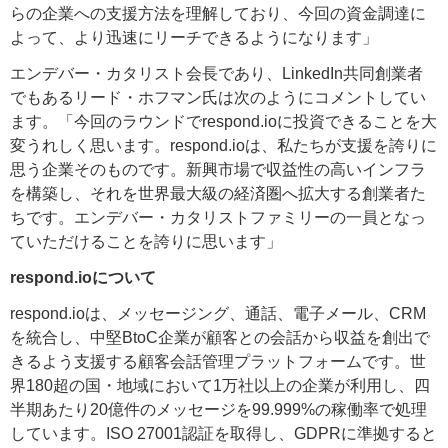
らの企業への支援方法を理解しており、今回の資金調達に
よって、より迅速にリーチできるようになります」
エンデバー・カタリスト会長であり、LinkedIn共同創業者
でもあるリード・ホフマン氏は次のようにコメントしてい
ます。「
今回のラウンドでrespond.ioに投資できることを大
変うれしく思います。respond.ioは、私たちが支援を誇りに
思う企業そのものです。新興市場で収益性の高いインフラ
を構築し、それを世界最大級の経済圏へ拡大する創業者た
ちです。エンデバー・カタリストファミリーの一員となっ
ていただけることを誇りに思います」
respond.ioについて
respond.ioは、メッセージング、通話、電子メール、CRM
を統合し、中堅BtoC企業が顧客との会話から収益を創出で
きるよう支援する顧客会話管理プラットフォームです。世
界180超の国・地域において1万社以上の企業が利用し、四
半期あたり20億件のメッセージを99.999%の稼働率で処理
しています。ISO 27001認証を取得し、GDPRに準拠すると