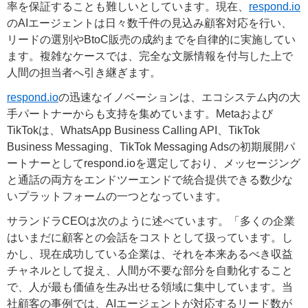
率を保証することも難しいとしています。現在、
respond.io
のAIエージェントは日々数千件の見込み顧客対応を行い、
リードの選別やBtoC販売の成約までを自律的に実施してい
ます。複雑なケースでは、完全な文脈情報を付与した上で
人間の担当者へ引き継ぎます。
respond.io
の迅速なイノベーションは、エコシステム内の大
手パートナーからも支持を集めています。Metaおよび
TikTokは、WhatsApp Business Calling API、TikTok
Business Messaging、TikTok Messaging Adsの初期展開パ
ートナーとしてrespond.ioを選定しており、メッセージング
と通話の両方をエンドツーエンドで統合提供できる数少な
いプラットフォームの一つとなっています。
サランドラCEOは次のように述べています。「多くの企業
はいまだに顧客との会話をコストとして扱っています。し
かし、現在成功している企業は、それを本来あるべき収益
チャネルとして捉え、人間が不要な部分を自動化すること
で、人が最も価値を生み出せる領域に集中しています。当
社顧客の事例では、AIエージェントが対応するリード数が