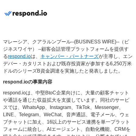
マレーシア、クアラルンプール--(BUSINESS WIRE)--（ビ
ジネスワイヤ） --顧客会話管理プラットフォームを提供す
る
respond.io
は、
キャンバー・パートナーズ
が主導し、エン
デバー・カタリストおよび既存投資家が参加する6,250万米
ドルのシリーズB資金調達を実施したと発表しました。
respond.ioの事業内容
respond.ioは、中堅BtoC企業向けに、大量の顧客チャット
や通話を通じた収益拡大を支援しています。同社のサービ
スでは、WhatsApp、Instagram、TikTok、Messenger、
LINE、Telegram、WeChat、音声通話、電子メール、ウェ
ブチャットに加え、16以上のサービス連携を単一プラット
フォームに統合し、AIエージェント、自動化機能、CRMを