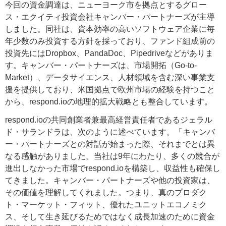
今回の資金調達は、ニューヨーク市を拠点とするグロー
ス・エクイティ投資会社キャンバー・パートナーズが主導
しました。同社は、資本効率の高いソフトウェア企業に毎
年少数のみ投資する方針を採っており、ファンド組成前の
投資先にはDropbox、PandaDoc、Pipedriveなどがありま
す。キャンバー・パートナーズは、市場開拓（Go-to-
Market）、データサイエンス、人材領域を含む深い事業支
援を提供しており、米国拠点で欧州市場の経験を持つこと
から、respond.ioの地理的拡大戦略とも整合しています。
respond.ioの共同創業者兼最高経営責任者であるジェラル
ド・サランドラは、次のように述べています。「キャンバ
ー・パートナーズとの対話が始まった際、それまでとは異
なる感触がありました。当社は9年にわたり、多くの競合が
進出しなかった市場でrespond.ioを構築し、収益性も確保し
てきました。キャンバー・パートナーズや他の投資家は、
その価値を理解してくれました。つまり、真のプロダク
ト・マーケット・フィット、優れたユニットエコノミク
ス、そして生き延びるためではなく成長加速のために資金