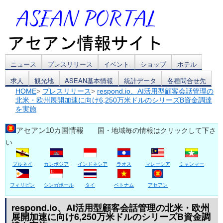
コ
ニュース
プレスリリース
イベント
ショップ
ホテル
求人
観光地
ASEAN基本情報
統計データ
各種問合せ先
ン
HOME
>
プレスリリース
>
respond.io、AI活用型顧客会話管理の
北米・欧州展開加速に向け6,250万米ドルのシリーズB資金調達
テ
を実施
ン
アセアン10カ国情報
国・地域毎の情報はクリックして下さ
ツ
い
へ
ブルネイ
カンボジア
インドネシア
ラオス
マレーシア
ミャンマー
ス
フィリピン
シンガポール
タイ
ベトナム
アセアン
キ
respond.io、AI活用型顧客会話管理の北米・欧州
ッ
展開加速に向け6,250万米ドルのシリーズB資金調