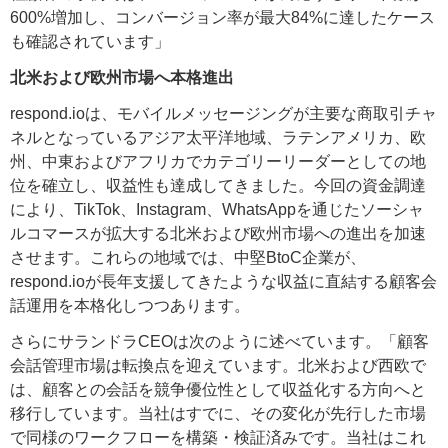
600%増加し、コンバージョン率が最大84%に達したケース
も確認されています」
北米および欧州市場へ本格進出
respond.ioは、モバイルメッセージングが主要な商取引チャ
ネルとなっているアジア太平洋地域、ラテンアメリカ、欧
州、中東およびアフリカでカテゴリーリーダーとしての地
位を確立し、収益性も達成してきました。今回の資金調達
により、TikTok、Instagram、WhatsAppを通じたソーシャ
ルコマースが拡大する北米および欧州市場への進出を加速
させます。これらの地域では、中堅BtoC企業が、
respond.ioが長年支援してきたような収益に直結する顧客会
話運用を本格化しつつあります。
さらにサランドラCEOは次のように述べています。「
顧客
会話管理市場は転換点を迎えています。北米および西欧で
は、顧客との会話を競争優位性として収益化する方向へと
移行しています。当社はすでに、その変化が先行した市場
で同様のワークフローを構築・検証済みです。当社はこれ