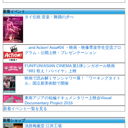
新着イベント
タイ伝統 音楽・舞踊の夕べ
…and Action! Asia#04 －映画・映像専攻学生交流プロ
グラム－公開上映・プレゼンテーション
FUN!FUN!ASIAN CINEMA 第1弾シンガポール映画
『881 歌え！パパイヤ』上映
映画で読み解くサンシャワー展！「ワーキングタイト
ル」国立新美術館で開催
東南アジアの短編ドキュメンタリー上映会Visual
Documentary Project 2016
新着イベント一覧を見る
新着ショップ
淡路梅薫堂 江井工場