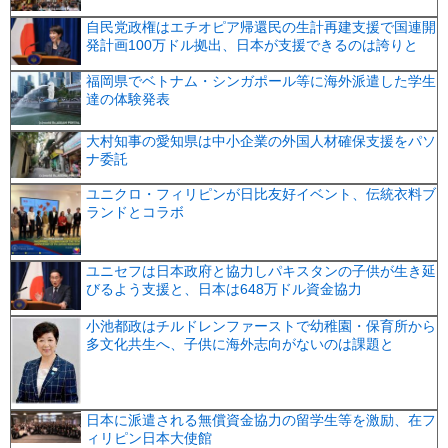
自民党政権はエチオピア帰還民の生計再建支援で国連開
発計画100万ドル拠出、日本が支援できるのは誇りと
福岡県でベトナム・シンガポール等に海外派遣した学生
達の体験発表
大村知事の愛知県は中小企業の外国人材確保支援をパソ
ナ委託
ユニクロ・フィリピンが日比友好イベント、伝統衣料ブ
ランドとコラボ
ユニセフは日本政府と協力しパキスタンの子供が生き延
びるよう支援と、日本は648万ドル資金協力
小池都政はチルドレンファーストで幼稚園・保育所から
多文化共生へ、子供に海外志向がないのは課題と
日本に派遣される無償資金協力の留学生等を激励、在フ
ィリピン日本大使館