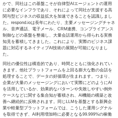
かで、同社はこの基盤こそが自律型AIエージェントの運用
に必要なインフラであり、それによって同社が支援する高
関与型ビジネスの収益拡大を加速できることを認識しまし
た。respond.ioは長年にわたり、主要メッセージングチャネ
ル、音声通話、電子メール、CRM連携、コンプライアンス
制御などの基盤を整備し、大量会話運用から得られる実務
知見を蓄積してきました。これにより、実際のビジネス課
題に対応するネイティブAI技術の展開が可能になりまし
た。
同社の優位性は構造的であり、時間とともに強化されてい
きます。他社プラットフォームを上回る膨大な数の会話を
処理することで、データの好循環が生まれます。つまり、
企業が大量のメッセージングにおいて実際にどのようにAI
を活用しているか、効果的なパターンや失敗しやすい例外
ケースなどに関する集合知が蓄積され、AI機能の構築と改
善へ継続的に反映されます。同じLLMを基盤とする新興企
業や軽量型プラットフォームでは、こうした運用シグナル
を取得できず、AI利用増加時に必要となる99.999%の稼働