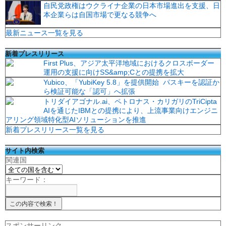
自民党政権はウクライナ企業の日本市場進出を支援、日
本企業らは自国市場で更なる競争へ
最新ニュース一覧を見る
新着プレスリリース
First Plus、アジア太平洋地域におけるクロスボーダー
運用の支援に向けSS&amp;Cとの提携を拡大
Yubico、「YubiKey 5.8」を提供開始 パスキーを認証か
ら検証可能な「認可」へ拡張
トリダイアゴナル.ai、ペトロナス・カリガリのTriCipta
AIを通じたIBMとの提携により、上流事業向けエンジニ
アリング領域特化型AIソリューションを推進
新着プレスリリース一覧を見る
サイト内検索
関連国
キーワード：
スポンサーリンク