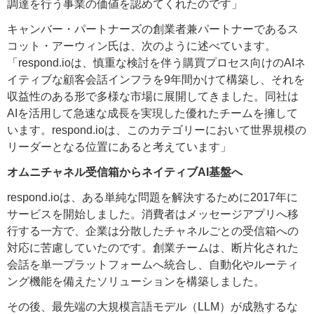
調達を行う事業の価値を認めてくれたのです」
キャンバー・パートナーズの創業者兼パートナーであるス
コット・アーウィン氏は、次のように述べています。
「
respond.ioは、慎重な検討を伴う購買プロセス向けのAIネ
イティブな顧客会話インフラを9年間かけて構築し、それを
収益性のある形で多様な市場に展開してきました。同社は
AIを活用して急速な成長を実現した優れたチームを擁して
います。respond.ioは、このカテゴリーにおいて世界規模の
リーダーとなる位置にあると考えています」
オムニチャネル受信箱からネイティブAI基盤へ
respond.ioは、ある単純な問題を解決するために2017年に
サービスを開始しました。消費者はメッセージアプリへ移
行する一方で、企業は分散したチャネルごとの受信箱への
対応に苦慮していたのです。創業チームは、断片化された
会話を単一プラットフォームへ統合し、自動化やルーティ
ング機能を備えたソリューションを構築しました。
その後、最先端の大規模言語モデル（LLM）が成熟するな