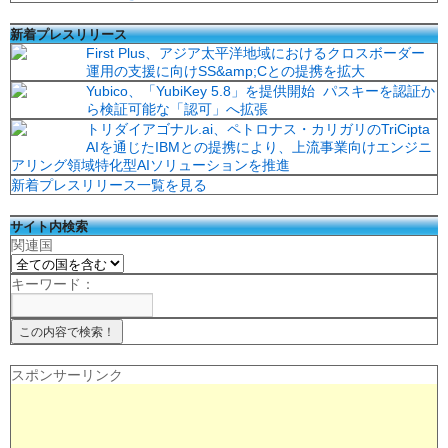
新着プレスリリース
First Plus、アジア太平洋地域におけるクロスボーダー
運用の支援に向けSS&amp;Cとの提携を拡大
Yubico、「YubiKey 5.8」を提供開始 パスキーを認証か
ら検証可能な「認可」へ拡張
トリダイアゴナル.ai、ペトロナス・カリガリのTriCipta
AIを通じたIBMとの提携により、上流事業向けエンジニ
アリング領域特化型AIソリューションを推進
新着プレスリリース一覧を見る
サイト内検索
関連国
キーワード：
スポンサーリンク