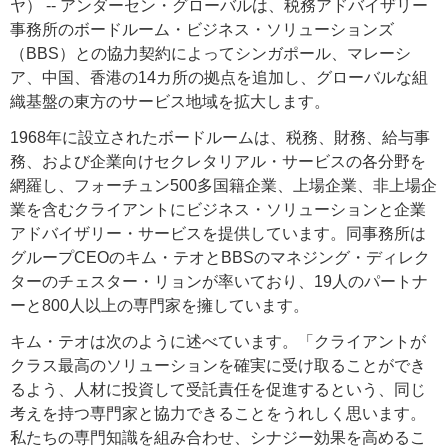
ヤ） -- アンダーセン・グローバルは、税務アドバイザリー
事務所のボードルーム・ビジネス・ソリューションズ
（BBS）との協力契約によってシンガポール、マレーシ
ア、中国、香港の14カ所の拠点を追加し、グローバルな組
織基盤の東方のサービス地域を拡大します。
1968年に設立されたボードルームは、税務、財務、給与事
務、および企業向けセクレタリアル・サービスの各分野を
網羅し、フォーチュン500多国籍企業、上場企業、非上場企
業を含むクライアントにビジネス・ソリューションと企業
アドバイザリー・サービスを提供しています。同事務所は
グループCEOのキム・テオとBBSのマネジング・ディレク
ターのチェスター・リョンが率いており、19人のパートナ
ーと800人以上の専門家を擁しています。
キム・テオは次のように述べています。「クライアントが
クラス最高のソリューションを確実に受け取ることができ
るよう、人材に投資して受託責任を促進するという、同じ
考えを持つ専門家と協力できることをうれしく思います。
私たちの専門知識を組み合わせ、シナジー効果を高めるこ