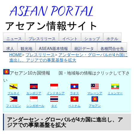
コ
ニュース
プレスリリース
イベント
ショップ
ホテル
求人
観光地
ASEAN基本情報
統計データ
各種問合せ先
ン
HOME
>
プレスリリース
>
アンダーセン・グローバルが4カ国に
進出し、アジアでの事業基盤を拡大
テ
ン
アセアン10カ国情報
国・地域毎の情報はクリックして下さ
い
ツ
ブルネイ
カンボジア
インドネシア
ラオス
マレーシア
ミャンマー
へ
ス
フィリピン
シンガポール
タイ
ベトナム
アセアン
キ
アンダーセン・グローバルが4カ国に進出し、ア
ジアでの事業基盤を拡大
ッ