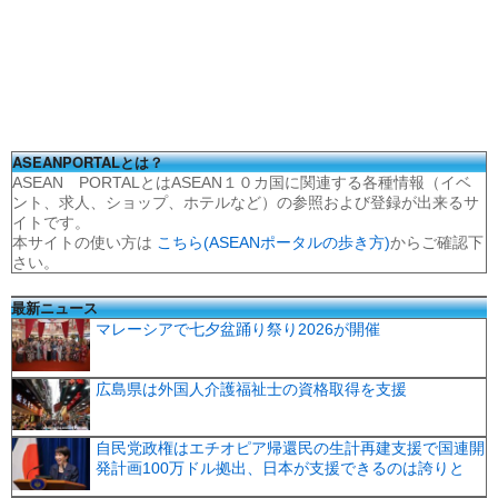
ASEANPORTALとは？
ASEAN PORTALとはASEAN１０カ国に関連する各種情報（イベ
ント、求人、ショップ、ホテルなど）の参照および登録が出来るサ
イトです。
本サイトの使い方は
こちら(ASEANポータルの歩き方)
からご確認下
さい。
最新ニュース
マレーシアで七夕盆踊り祭り2026が開催
広島県は外国人介護福祉士の資格取得を支援
自民党政権はエチオピア帰還民の生計再建支援で国連開
発計画100万ドル拠出、日本が支援できるのは誇りと