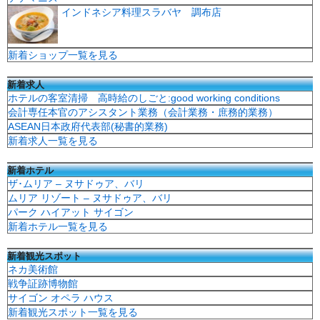
インドネシア料理スラバヤ 調布店
新着ショップ一覧を見る
新着求人
ホテルの客室清掃 高時給のしごと:good working conditions
会計専任本官のアシスタント業務（会計業務・庶務的業務）
ASEAN日本政府代表部(秘書的業務)
新着求人一覧を見る
新着ホテル
ザ･ムリア – ヌサドゥア、バリ
ムリア リゾート – ヌサドゥア、バリ
パーク ハイアット サイゴン
新着ホテル一覧を見る
新着観光スポット
ネカ美術館
戦争証跡博物館
サイゴン オペラ ハウス
新着観光スポット一覧を見る