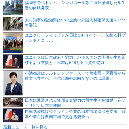
福岡県でベトナム・シンガポール等に海外派遣した学生
達の体験発表
大村知事の愛知県は中小企業の外国人材確保支援をパソ
ナ委託
ユニクロ・フィリピンが日比友好イベント、伝統衣料ブ
ランドとコラボ
ユニセフは日本政府と協力しパキスタンの子供が生き延
びるよう支援と、日本は648万ドル資金協力
小池都政はチルドレンファーストで幼稚園・保育所から
多文化共生へ、子供に海外志向がないのは課題と
日本に派遣される無償資金協力の留学生等を激励、在フ
ィリピン日本大使館
自民党政権はウクライナ企業の日本市場進出を支援、日
本企業らは自国市場で更なる競争へ
最新ニュース一覧を見る