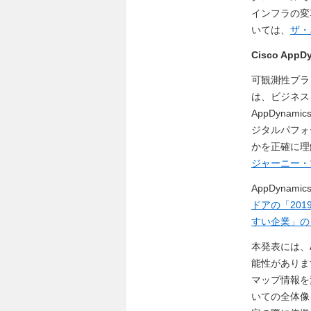
インフラの変
いては、
ザ・
Cisco App
可観測性プラ
は、ビジネス
AppDyn
ジタルパフォ
かを正確に理
ジャーニー・
AppDyna
ドアの「20
すい企業」の
本発表には、A
能性がありま
マップ情報を
いての全体像