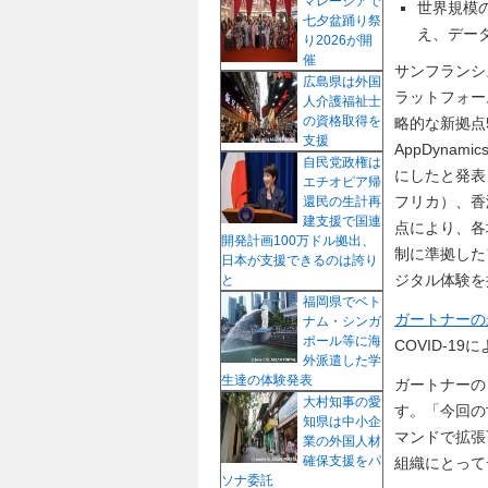
マレーシアで
世界規模の
七夕盆踊り祭
え、デー
り2026が開
催
サンフランシス
広島県は外国
ラットフォー
人介護福祉士
の資格取得を
略的な新拠点
支援
AppDyn
自民党政権は
にしたと発表
エチオピア帰
フリカ）、香
還民の生計再
建支援で国連
点により、各
開発計画100万ドル拠出、
制に準拠した
日本が支援できるのは誇り
ジタル体験を
と
福岡県でベト
ガートナーの
ナム・シンガ
ポール等に海
COVID-
外派遣した学
生達の体験発表
ガートナーの
大村知事の愛
す。「今回の
知県は中小企
マンドで拡張
業の外国人材
確保支援をパ
組織にとって
ソナ委託