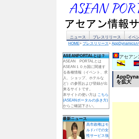
コ
ニュース
プレスリリース
イベ
HOME
>
プレスリリース
>
AppDynam
ン
ASEANPORTALとは？
アセアン
テ
ASEAN PORTALとは
ASEAN１０カ国に関連す
ン
る各種情報（イベント、求
AppDy
人、ショップ、ホテルな
を拡大
ツ
ど）の参照および登録が出
来るサイトです。
本サイトの使い方は
こちら
へ
(ASEANポータルの歩き方)
からご確認下さい。
ス
最新ニュース
キ
高市政権はモ
ルドバでの女
ッ
性サービス強