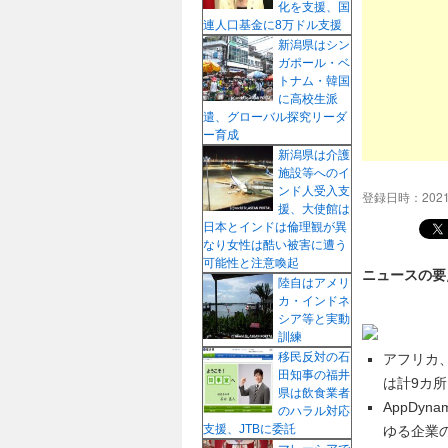
化を支援、国
プ
連人口基金に8万ドル支援
新潟県はシン
ガポール・ベ
トナム・韓国
に高校生派
遣、グローバル探究リーダ
ー育成
新潟県は介護
施設等へのイ
ンド人受入支
登録日時：202
援、大使館は
日本とインドは倫理観が異
なり女性は酷い被害に遭う
可能性と注意喚起
ニュースの要
陸自はアメリ
カ・インドネ
シア等と実動
訓練
移民反対の石
アフリカ、
田知事の福井
は計9カ
県は飲食業者
AppDy
のハラル対応
支援、JTBに委託
ゆる企業