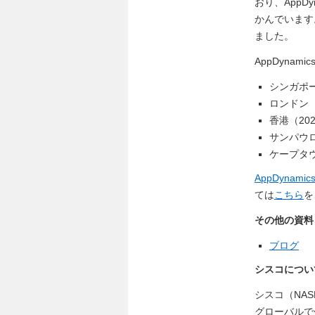
おり、App
かんでいます
ました。
AppDyna
シンガポー
ロンドン（
香港（20
サンパウロ
ケープタウ
AppDynamics
ては
こちら
を
その他の資料
ブログ
シスコについ
シスコ（NA
グローバルで