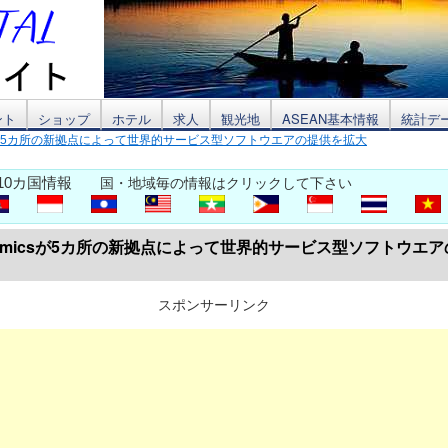
ント
ショップ
ホテル
求人
観光地
ASEAN基本情報
統計デ
icsが5カ所の新拠点によって世界的サービス型ソフトウエアの提供を拡大
10カ国情報
国・地域毎の情報はクリックして下さい
namicsが5カ所の新拠点によって世界的サービス型ソフトウエ
スポンサーリンク