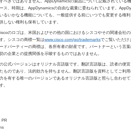
すべきではありません。AppDynamicsの製品について記載されている
ス、時期は、AppDynamicsの自由な裁量に委ねられています。AppDyn
いるいかなる機能についても、一般提供する前にいつでも変更する権利
供しない権利も保有しています。
よびCiscoのロゴは、米国およびその他の国におけるシスコやその関連会社
す。シスコの商標一覧は
www.cisco.com/go/trademarks
でご覧いただけ
ードパーティーの商標は、各所有者の財産です。パートナーという言葉
切の企業との提携関係を示唆するものではありません。
の公式バージョンはオリジナル言語版です。翻訳言語版は、読者の便宜
たものであり、法的効力を持ちません。翻訳言語版を資料としてご利用
力を有する唯一のバージョンであるオリジナル言語版と照らし合わせて
す。
s PR
ms