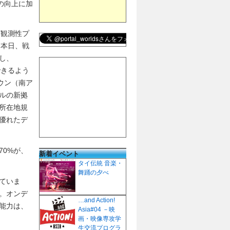
率の向上に加
ス可観測性プ
は本日、戦
し、
できるよう
ウン（南ア
ルの新拠
所在地規
優れたデ
0%が、
新着イベント
タイ伝統 音楽・
舞踊の夕べ
ていま
。オンデ
…and Action!
能力は、
Asia#04 －映
画・映像専攻学
生交流プログラ