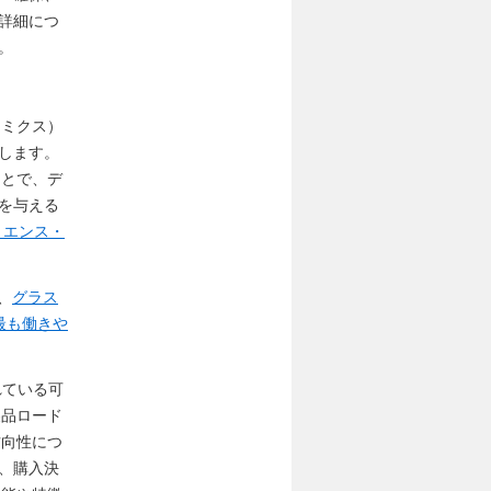
詳細につ
。
ナミクス）
します。
ことで、デ
を与える
リエンス・
、
グラス
最も働きや
まれている可
製品ロード
方向性につ
、購入決