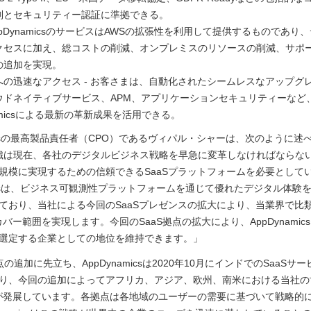
制とセキュリティー認証に準拠できる。
AppDynamicsのサービスはAWSの拡張性を利用して提供するものであり
クセスに加え、総コストの削減、オンプレミスのリソースの削減、サポ
の追加を実現。
への迅速なアクセス - お客さまは、自動化されたシームレスなアップグ
ウドネイティブサービス、APM、アプリケーションセキュリティーなど
namicsによる最新の革新成果を活用できる。
amicsの最高製品責任者（CPO）であるヴィパル・シャーは、次のように述
織は現在、各社のデジタルビジネス戦略を早急に変革しなければならな
規模に実現するための信頼できるSaaSプラットフォームを必要として
amicsは、ビジネス可観測性プラットフォームを通じて優れたデジタル体験
ており、当社による今回のSaaSプレゼンスの拡大により、当業界で比
カバー範囲を実現します。今回のSaaS拠点の拡大により、AppDynamic
選定する企業としての地位を維持できます。」
の追加に先立ち、AppDynamicsは2020年10月にインドでのSaaSサ
り、今回の追加によってアフリカ、アジア、欧州、南米における当社の
開が発展しています。各拠点は各地域のユーザーの需要に基づいて戦略的