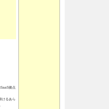
SaaS拠点
手掛けるあら
。