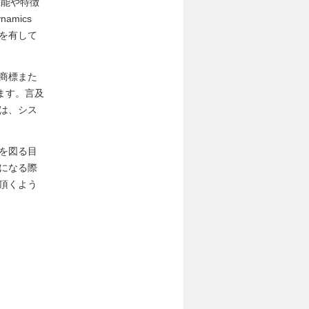
機能や特徴
amics
を有して
の商標また
ます。言及
は、シス
を図る目
になる際
頂くよう