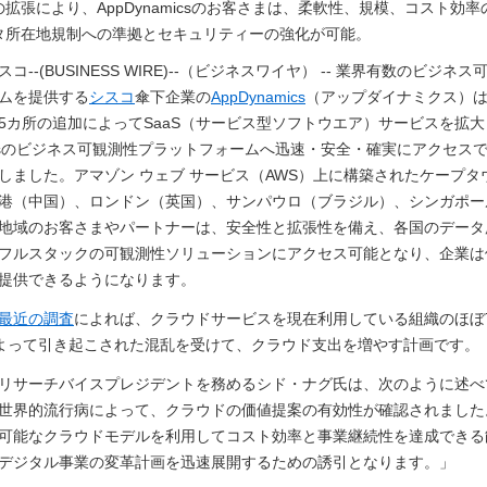
拡張により、AppDynamicsのお客さまは、柔軟性、規模、コスト効
タ所在地規制への準拠とセキュリティーの強化が可能。
コ--(BUSINESS WIRE)--（ビジネスワイヤ） -- 業界有数のビジネ
ムを提供する
シスコ
傘下企業の
AppDynamics
（アップダイナミクス）
5カ所の追加によってSaaS（サービス型ソフトウエア）サービスを拡大
amicsのビジネス可観測性プラットフォームへ迅速・安全・確実にアクセス
しました。アマゾン ウェブ サービス（AWS）上に構築されたケープタ
港（中国）、ロンドン（英国）、サンパウロ（ブラジル）、シンガポー
地域のお客さまやパートナーは、安全性と拡張性を備え、各国のデータ
フルスタックの可観測性ソリューションにアクセス可能となり、企業は
提供できるようになります。
最近の調査
によれば、クラウドサービスを現在利用している組織のほぼ7
19によって引き起こされた混乱を受けて、クラウド支出を増やす計画です。
リサーチバイスプレジデントを務めるシド・ナグ氏は、次のように述べ
世界的流行病によって、クラウドの価値提案の有効性が確認されました
可能なクラウドモデルを利用してコスト効率と事業継続性を達成できる
デジタル事業の変革計画を迅速展開するための誘引となります。」