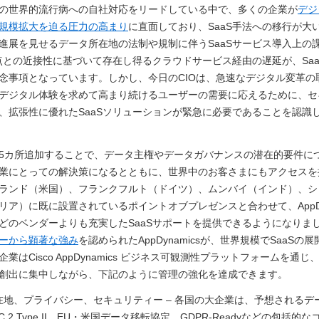
の世界的流行病への自社対応をリードしている中で、多くの企業が
デジ
規模拡大を迫る圧力の高まり
に直面しており、SaaS手法への移行が大
進展を見せるデータ所在地の法制や規制に伴うSaaSサービス導入上の
拠点との近接性に基づいて存在し得るクラウドサービス経由の遅延が、Sa
念事項となっています。しかし、今日のCIOは、急速なデジタル変革の
デジタル体験を求めて高まり続けるユーザーの需要に応えるために、セ
、拡張性に優れたSaaSソリューションが緊急に必要であることを認識
5カ所追加することで、データ主権やデータガバナンスの潜在的要件に
業にとっての解決策になるとともに、世界中のお客さまにもアクセスを
ランド（米国）、フランクフルト（ドイツ）、ムンバイ（インド）、シ
リア）に既に設置されているポイントオブプレゼンスと合わせて、AppDyn
どのベンダーよりも充実したSaaSサポートを提供できるようになりま
ーから顕著な強み
を認められたAppDynamicsが、世界規模でSaaSの
業はCisco AppDynamics ビジネス可観測性プラットフォームを通じ
創出に集中しながら、下記のように管理の強化を達成できます。
在地、プライバシー、セキュリティー – 各国の大企業は、予想されるデ
C 2 Type II、EU・米国データ移転協定、GDPR-Readyなどの包括的