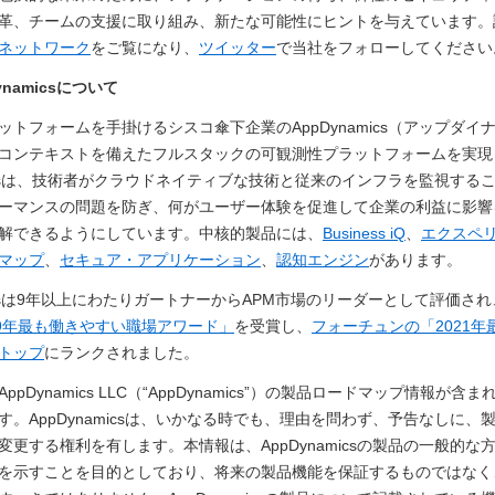
革、チームの支援に取り組み、新たな可能性にヒントを与えています。
ネットワーク
をご覧になり、
ツイッター
で当社をフォローしてください
Dynamicsについて
ットフォームを手掛けるシスコ傘下企業のAppDynamics（アップダイ
コンテキストを備えたフルスタックの可観測性プラットフォームを実現
amicsは、技術者がクラウドネイティブな技術と従来のインフラを監視する
ーマンスの問題を防ぎ、何がユーザー体験を促進して企業の利益に影響
解できるようにしています。中核的製品には、
Business iQ
、
エクスペ
マップ
、
セキュア・アプリケーション
、
認知エンジン
があります。
micsは9年以上にわたりガートナーからAPM市場のリーダーとして評価され
19年最も働きやすい職場アワード」
を受賞し、
フォーチュンの「2021年
トップ
にランクされました。
ppDynamics LLC（“AppDynamics”）の製品ロードマップ情報が含
す。AppDynamicsは、いかなる時でも、理由を問わず、予告なしに、
変更する権利を有します。本情報は、AppDynamicsの製品の一般的な
を示すことを目的としており、将来の製品機能を保証するものではなく