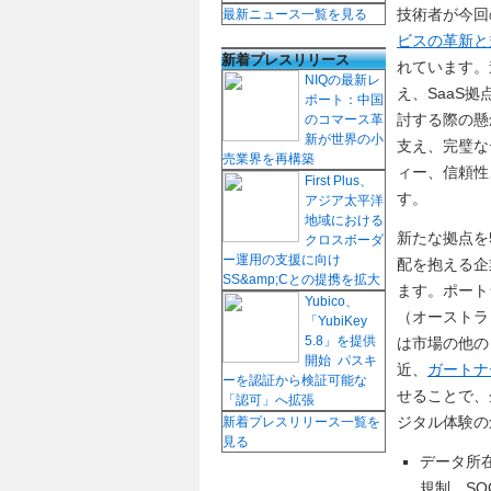
技術者が今回
最新ニュース一覧を見る
ビスの革新と
新着プレスリリース
れています。
NIQの最新レ
え、SaaS
ポート：中国
討する際の懸
のコマース革
新が世界の小
支え、完璧な
売業界を再構築
ィー、信頼性
First Plus、
す。
アジア太平洋
地域における
新たな拠点を
クロスボーダ
ー運用の支援に向け
配を抱える企
SS&amp;Cとの提携を拡大
ます。ポート
Yubico、
（オーストラ
「YubiKey
5.8」を提供
は市場の他の
開始 パスキ
近、
ガートナ
ーを認証から検証可能な
せることで、企
「認可」へ拡張
ジタル体験の
新着プレスリリース一覧を
見る
データ所
規制、SO