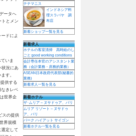
テテマニス
インドネシア料
、データへ
理スラバヤ 調
ートとメン
布店
新着ショップ一覧を見る
レードによ
、
新着求人
ホテルの客室清掃 高時給のし
ごと:good working conditions
べていま
会計専任本官のアシスタント業
務（会計業務・庶務的業務）
い状況にあ
ASEAN日本政府代表部(秘書的
います。
業務)
を提供する
新着求人一覧を見る
類なきレベ
新着ホテル
sは世界企
ザ･ムリア – ヌサドゥア、バリ
ムリア リゾート – ヌサドゥ
ア、バリ
ービスの提供
パーク ハイアット サイゴン
世界規模
新着ホテル一覧を見る
に選定して