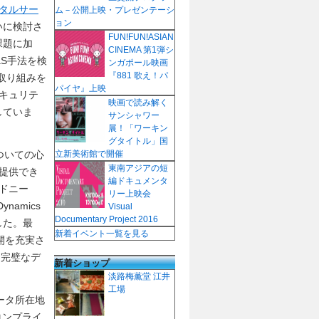
タルサー
ム－公開上映・プレゼンテーシ
ョン
いに検討さ
FUN!FUN!ASIAN
課題に加
CINEMA 第1弾シ
aS手法を検
ンガポール映画
『881 歌え！パ
取り組みを
パイヤ』上映
キュリテ
映画で読み解く
していま
サンシャワー
展！「ワーキン
グタイトル」国
ついての心
立新美術館で開催
東南アジアの短
提供でき
編ドキュメンタ
ドニー
リー上映会
amics
Visual
Documentary Project 2016
した。最
新着イベント一覧を見る
展開を充実さ
、完璧なデ
新着ショップ
淡路梅薫堂 江井
工場
ータ所在地
なコンプライ