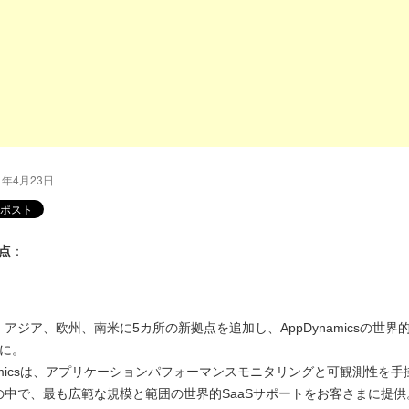
1年4月23日
点
：
アジア、欧州、南米に5カ所の新拠点を追加し、AppDynamicsの世界的
所に。
namicsは、アプリケーションパフォーマンスモニタリングと可観測性を
の中で、最も広範な規模と範囲の世界的SaaSサポートをお客さまに提供