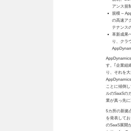
アンス規
規模 – 
の高速ア
テナンス
革新成果
り、クラ
AppDy
AppDyn
す。｢企業組
り、それを大
AppDyn
ことに傾倒し
ルのSaaSの
業が真っ先に
5カ所の新拠点
を発表してお
のSaaS展