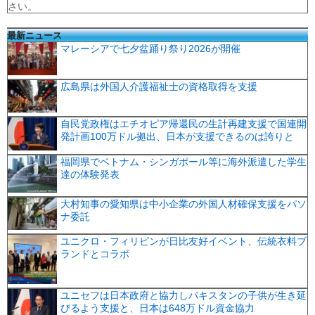
さい。
最新ニュース
マレーシアで七夕盆踊り祭り2026が開催
広島県は外国人介護福祉士の資格取得を支援
自民党政権はエチオピア帰還民の生計再建支援で国連開
発計画100万ドル拠出、日本が支援できるのは誇りと
福岡県でベトナム・シンガポール等に海外派遣した学生
達の体験発表
大村知事の愛知県は中小企業の外国人材確保支援をパソ
ナ委託
ユニクロ・フィリピンが日比友好イベント、伝統衣料ブ
ランドとコラボ
ユニセフは日本政府と協力しパキスタンの子供が生き延
びるよう支援と、日本は648万ドル資金協力