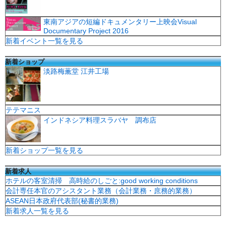
東南アジアの短編ドキュメンタリー上映会Visual
Documentary Project 2016
新着イベント一覧を見る
新着ショップ
淡路梅薫堂 江井工場
テテマニス
インドネシア料理スラバヤ 調布店
新着ショップ一覧を見る
新着求人
ホテルの客室清掃 高時給のしごと:good working conditions
会計専任本官のアシスタント業務（会計業務・庶務的業務）
ASEAN日本政府代表部(秘書的業務)
新着求人一覧を見る