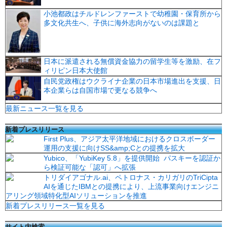
小池都政はチルドレンファーストで幼稚園・保育所から
多文化共生へ、子供に海外志向がないのは課題と
日本に派遣される無償資金協力の留学生等を激励、在フ
ィリピン日本大使館
自民党政権はウクライナ企業の日本市場進出を支援、日
本企業らは自国市場で更なる競争へ
最新ニュース一覧を見る
新着プレスリリース
First Plus、アジア太平洋地域におけるクロスボーダー
運用の支援に向けSS&amp;Cとの提携を拡大
Yubico、「YubiKey 5.8」を提供開始 パスキーを認証か
ら検証可能な「認可」へ拡張
トリダイアゴナル.ai、ペトロナス・カリガリのTriCipta
AIを通じたIBMとの提携により、上流事業向けエンジニ
アリング領域特化型AIソリューションを推進
新着プレスリリース一覧を見る
サイト内検索