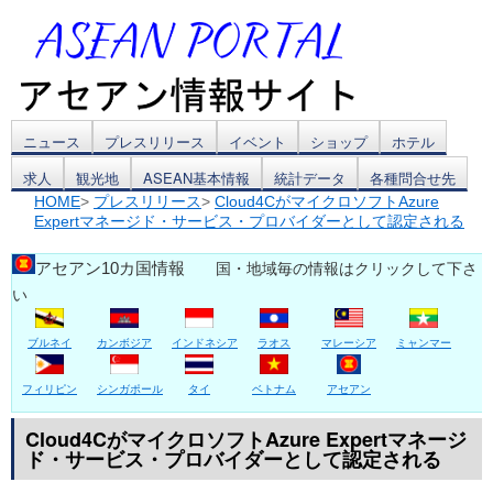
コ
ニュース
プレスリリース
イベント
ショップ
ホテル
求人
観光地
ASEAN基本情報
統計データ
各種問合せ先
ン
HOME
>
プレスリリース
>
Cloud4CがマイクロソフトAzure
Expertマネージド・サービス・プロバイダーとして認定される
テ
ン
アセアン10カ国情報
国・地域毎の情報はクリックして下さ
い
ツ
ブルネイ
カンボジア
インドネシア
ラオス
マレーシア
ミャンマー
へ
ス
フィリピン
シンガポール
タイ
ベトナム
アセアン
キ
Cloud4CがマイクロソフトAzure Expertマネージ
ド・サービス・プロバイダーとして認定される
ッ