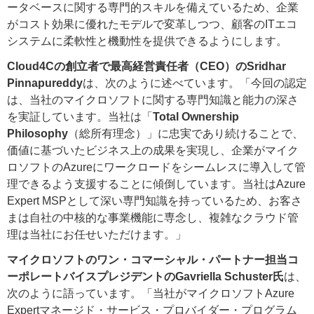
ータベースに関する専門的スキルを備えているため、企業
がコスト効果に優れたモデルで変革しつつ、顧客のITエコ
システムに柔軟性と機動性を提供できるようにします。
Cloud4Cの創立者で最高経営責任者（CEO）のSridhar
Pinnapureddy
は、次のように述べています。「今回の認定
は、当社のマイクロソフトに関する専門知識と能力の深さ
を実証しています。当社は「
Total Ownership
Philosophy
（総所有理念）」に忠実であり続けることで、
価値に基づいたビジネス上の成果を実現し、企業がマイク
ロソフトのAzureにワークロードをシームレスに導入して管
理できるよう支援することに傾倒しています。当社はAzure
Expert MSPとして深い専門知識を持っているため、お客さ
まは自社の中核的な事業機能に専念し、複雑なクラウド管
理は当社にお任せいただけます。」
マイクロソフトのワン・コマーシャル・パートナー担当コ
ーポレートバイスプレジデントのGavriella Schuster氏
は、
次のように語っています。「当社がマイクロソフトAzure
Expertマネージド・サービス・プロバイダー・プログラム