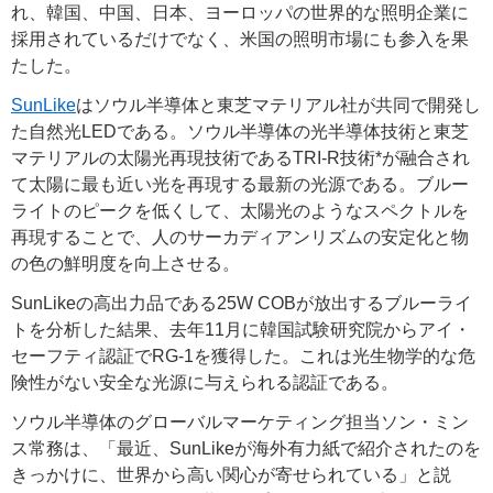
れ、韓国、中国、日本、ヨーロッパの世界的な照明企業に
採用されているだけでなく、米国の照明市場にも参入を果
たした。
SunLike
はソウル半導体と東芝マテリアル社が共同で開発し
た自然光LEDである。ソウル半導体の光半導体技術と東芝
マテリアルの太陽光再現技術であるTRI-R技術*が融合され
て太陽に最も近い光を再現する最新の光源である。ブルー
ライトのピークを低くして、太陽光のようなスペクトルを
再現することで、人のサーカディアンリズムの安定化と物
の色の鮮明度を向上させる。
SunLikeの高出力品である25W COBが放出するブルーライ
トを分析した結果、去年11月に韓国試験研究院からアイ・
セーフティ認証でRG-1を獲得した。これは光生物学的な危
険性がない安全な光源に与えられる認証である。
ソウル半導体のグローバルマーケティング担当ソン・ミン
ス常務は、「最近、SunLikeが海外有力紙で紹介されたのを
きっかけに、世界から高い関心が寄せられている」と説