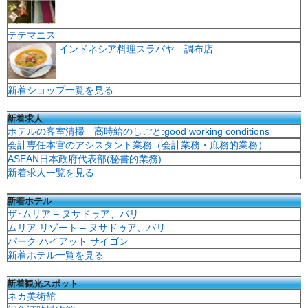
テテマニス
インドネシア料理スラバヤ 調布店
新着ショップ一覧を見る
新着求人
ホテルの客室清掃 高時給のしごと:good working conditions
会計専任本官のアシスタント業務（会計業務・庶務的業務）
ASEAN日本政府代表部(秘書的業務)
新着求人一覧を見る
新着ホテル
ザ･ムリア – ヌサドゥア、バリ
ムリア リゾート – ヌサドゥア、バリ
パーク ハイアット サイゴン
新着ホテル一覧を見る
新着観光スポット
ネカ美術館