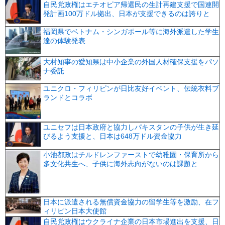
自民党政権はエチオピア帰還民の生計再建支援で国連開
発計画100万ドル拠出、日本が支援できるのは誇りと
福岡県でベトナム・シンガポール等に海外派遣した学生
達の体験発表
大村知事の愛知県は中小企業の外国人材確保支援をパソ
ナ委託
ユニクロ・フィリピンが日比友好イベント、伝統衣料ブ
ランドとコラボ
ユニセフは日本政府と協力しパキスタンの子供が生き延
びるよう支援と、日本は648万ドル資金協力
小池都政はチルドレンファーストで幼稚園・保育所から
多文化共生へ、子供に海外志向がないのは課題と
日本に派遣される無償資金協力の留学生等を激励、在フ
ィリピン日本大使館
自民党政権はウクライナ企業の日本市場進出を支援、日