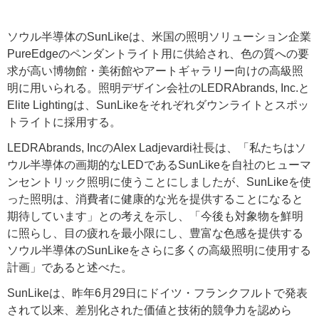
ソウル半導体のSunLikeは、米国の照明ソリューション企業
PureEdgeのペンダントライト用に供給され、色の質への要
求が高い博物館・美術館やアートギャラリー向けの高級照
明に用いられる。照明デザイン会社のLEDRAbrands, Inc.と
Elite Lightingは、SunLikeをそれぞれダウンライトとスポッ
トライトに採用する。
LEDRAbrands, IncのAlex Ladjevardi社長は、「私たちはソ
ウル半導体の画期的なLEDであるSunLikeを自社のヒューマ
ンセントリック照明に使うことにしましたが、SunLikeを使
った照明は、消費者に健康的な光を提供することになると
期待しています」との考えを示し、「今後も対象物を鮮明
に照らし、目の疲れを最小限にし、豊富な色感を提供する
ソウル半導体のSunLikeをさらに多くの高級照明に使用する
計画」であると述べた。
SunLikeは、昨年6月29日にドイツ・フランクフルトで発表
されて以来、差別化された価値と技術的競争力を認めら