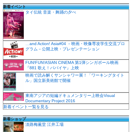
新着イベント
タイ伝統 音楽・舞踊の夕べ
…and Action! Asia#04 －映画・映像専攻学生交流プロ
グラム－公開上映・プレゼンテーション
FUN!FUN!ASIAN CINEMA 第1弾シンガポール映画
『881 歌え！パパイヤ』上映
映画で読み解くサンシャワー展！「ワーキングタイト
ル」国立新美術館で開催
東南アジアの短編ドキュメンタリー上映会Visual
Documentary Project 2016
新着イベント一覧を見る
新着ショップ
淡路梅薫堂 江井工場