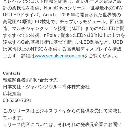
具レベルでのコスト削減を提供し、高いルーメン密度と設
計の柔軟性を提供、NanoDriverシリーズ：世界最小の24W
DC LEDドライバ、Acrich：2005年に開発された世界初の
高電圧AC駆動LED技術で、チップからモジュール、回路製
造、マルチジャンクション技術（MJT）までのAC LEDに関
するすべての技術、nPola：従来のLEDの10倍以上の出力を
達成するGaN基板技術に基づく新しいLED製品など。UCD
は90％以上のNTSCを提供する高色域ディスプレイを構成
します。詳細は
www.seoulsemicon.com
をご覧ください。
Contacts
報道関係者お問い合わせ先：
日本支社：ジャパンソウル半導体株式会社
広報担当
03-5360-7391
このリリースはビジネスワイヤからの提供を受けて掲載し
ています。
リリース内容については、それぞれの発表元企業にお問い