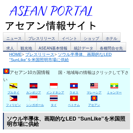
コ
ニュース
プレスリリース
イベント
ショップ
ホテル
求人
観光地
ASEAN基本情報
統計データ
各種問合せ先
ン
HOME
>
プレスリリース
>
ソウル半導体、画期的なLED
“SunLike”を米国照明市場に供給
テ
ン
アセアン10カ国情報
国・地域毎の情報はクリックして下さ
い
ツ
ブルネイ
カンボジア
インドネシア
ラオス
マレーシア
ミャンマー
へ
ス
フィリピン
シンガポール
タイ
ベトナム
アセアン
キ
ソウル半導体、画期的なLED “SunLike”を米国照
明市場に供給
ッ