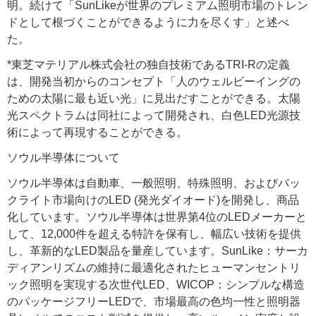
明。続けて「SunLikeが世界のプレミアム照明市場のトレン
ドとして根づくことができるように力を尽くす」と述べ
た。
*東芝マテリアル株式会社の独自技術であるTRI-Rの定義
は、開発当初からのコンセプト「人のウェルビーイングの
ための太陽に最も近い光」に見出だすことができる。太陽
光スペクトラムは同社によって開発され、白色LED光源技
術によって再現することができる。
ソウル半導体について
ソウル半導体は自動車、一般照明、特殊照明、およびバッ
クライト市場向けのLED (発光ダイオード)を開発し、商品
化しています。ソウル半導体は世界第4位のLEDメーカーと
して、12,000件を超える特許を保有し、幅広い技術を提供
し、革新的なLED製品を量産しています。SunLike：サーカ
ディアンリズムの維持に最適化されたヒューマンセントリ
ック照明を実現する次世代LED、WICOP：シンプルな構造
のパッケージフリーLEDで、市場最高の色均一性と照明器