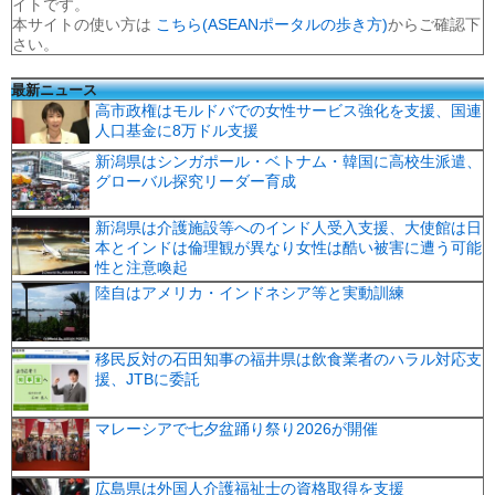
イトです。
本サイトの使い方は
こちら(ASEANポータルの歩き方)
からご確認下
さい。
最新ニュース
高市政権はモルドバでの女性サービス強化を支援、国連
人口基金に8万ドル支援
新潟県はシンガポール・ベトナム・韓国に高校生派遣、
グローバル探究リーダー育成
新潟県は介護施設等へのインド人受入支援、大使館は日
本とインドは倫理観が異なり女性は酷い被害に遭う可能
性と注意喚起
陸自はアメリカ・インドネシア等と実動訓練
移民反対の石田知事の福井県は飲食業者のハラル対応支
援、JTBに委託
マレーシアで七夕盆踊り祭り2026が開催
広島県は外国人介護福祉士の資格取得を支援