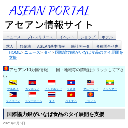
コ
ニュース
プレスリリース
イベント
ショップ
ホテル
求人
観光地
ASEAN基本情報
統計データ
各種問合せ先
ン
HOME
>
ニュース
>
タイ
>
国際協力銀がいなば食品のタイ展開を
支援
テ
ン
アセアン10カ国情報
国・地域毎の情報はクリックして下さ
い
ツ
ブルネイ
カンボジア
インドネシア
ラオス
マレーシア
ミャンマー
へ
ス
フィリピン
シンガポール
タイ
ベトナム
アセアン
キ
国際協力銀がいなば食品のタイ展開を支援
2021年5月6日
ッ