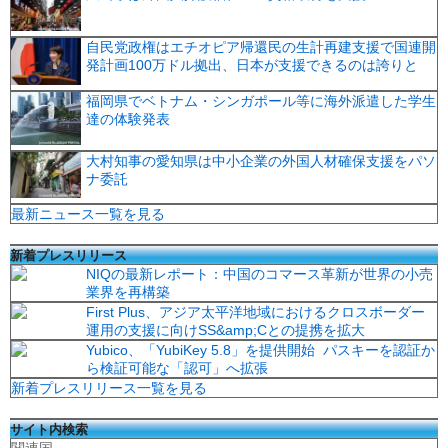
自民党政権はエチオピア帰還民の生計再建支援で国連開
発計画100万ドル拠出、日本が支援できるのは誇りと
福岡県でベトナム・シンガポール等に海外派遣した学生
達の体験発表
大村知事の愛知県は中小企業の外国人材確保支援をパソ
ナ委託
最新ニュース一覧を見る
新着プレスリリース
NIQの最新レポート：中国のコマース革新が世界の小売
業界を再構築
First Plus、アジア太平洋地域におけるクロスボーダー
運用の支援に向けSS&amp;Cとの提携を拡大
Yubico、「YubiKey 5.8」を提供開始 パスキーを認証か
ら検証可能な「認可」へ拡張
新着プレスリリース一覧を見る
サイト内検索