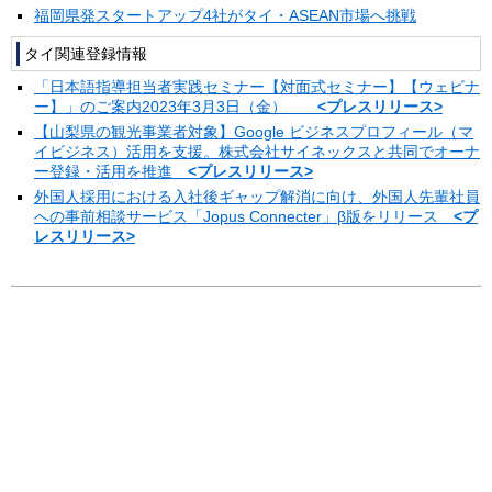
福岡県発スタートアップ4社がタイ・ASEAN市場へ挑戦
タイ関連登録情報
「日本語指導担当者実践セミナー【対面式セミナー】【ウェビナ
ー】」のご案内2023年3月3日（金）
<プレスリリース>
【山梨県の観光事業者対象】Google ビジネスプロフィール（マ
イビジネス）活用を支援。株式会社サイネックスと共同でオーナ
ー登録・活用を推進
<プレスリリース>
外国人採用における入社後ギャップ解消に向け、外国人先輩社員
への事前相談サービス「Jopus Connecter」β版をリリース
<プ
レスリリース>