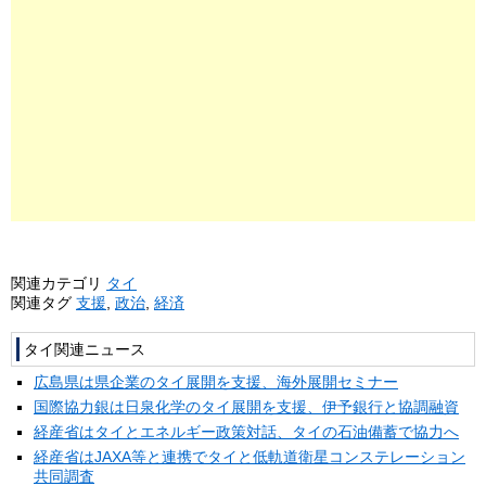
関連カテゴリ
タイ
関連タグ
支援
,
政治
,
経済
タイ関連ニュース
広島県は県企業のタイ展開を支援、海外展開セミナー
国際協力銀は日泉化学のタイ展開を支援、伊予銀行と協調融資
経産省はタイとエネルギー政策対話、タイの石油備蓄で協力へ
経産省はJAXA等と連携でタイと低軌道衛星コンステレーション
共同調査