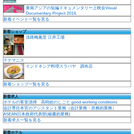
東南アジアの短編ドキュメンタリー上映会Visual
Documentary Project 2016
新着イベント一覧を見る
新着ショップ
淡路梅薫堂 江井工場
テテマニス
インドネシア料理スラバヤ 調布店
新着ショップ一覧を見る
新着求人
ホテルの客室清掃 高時給のしごと:good working conditions
会計専任本官のアシスタント業務（会計業務・庶務的業務）
ASEAN日本政府代表部(秘書的業務)
新着求人一覧を見る
新着ホテル