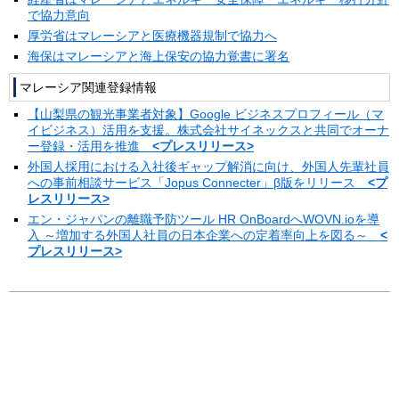
で協力意向
厚労省はマレーシアと医療機器規制で協力へ
海保はマレーシアと海上保安の協力覚書に署名
マレーシア関連登録情報
【山梨県の観光事業者対象】Google ビジネスプロフィール（マ
イビジネス）活用を支援。株式会社サイネックスと共同でオーナ
ー登録・活用を推進
<プレスリリース>
外国人採用における入社後ギャップ解消に向け、外国人先輩社員
への事前相談サービス「Jopus Connecter」β版をリリース
<プ
レスリリース>
エン・ジャパンの離職予防ツール HR OnBoardへWOVN.ioを導
入 ～増加する外国人社員の日本企業への定着率向上を図る～
<
プレスリリース>