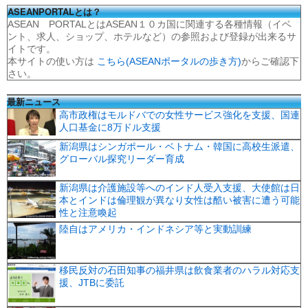
ASEANPORTALとは？
ASEAN PORTALとはASEAN１０カ国に関連する各種情報（イベ
ント、求人、ショップ、ホテルなど）の参照および登録が出来るサ
イトです。
本サイトの使い方は
こちら(ASEANポータルの歩き方)
からご確認下
さい。
最新ニュース
高市政権はモルドバでの女性サービス強化を支援、国連
人口基金に8万ドル支援
新潟県はシンガポール・ベトナム・韓国に高校生派遣、
グローバル探究リーダー育成
新潟県は介護施設等へのインド人受入支援、大使館は日
本とインドは倫理観が異なり女性は酷い被害に遭う可能
性と注意喚起
陸自はアメリカ・インドネシア等と実動訓練
移民反対の石田知事の福井県は飲食業者のハラル対応支
援、JTBに委託