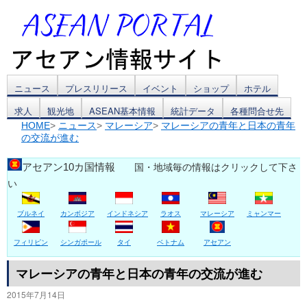
コ
ニュース
プレスリリース
イベント
ショップ
ホテル
求人
観光地
ASEAN基本情報
統計データ
各種問合せ先
ン
HOME
>
ニュース
>
マレーシア
>
マレーシアの青年と日本の青年
の交流が進む
テ
ン
アセアン10カ国情報
国・地域毎の情報はクリックして下さ
い
ツ
ブルネイ
カンボジア
インドネシア
ラオス
マレーシア
ミャンマー
へ
ス
フィリピン
シンガポール
タイ
ベトナム
アセアン
キ
マレーシアの青年と日本の青年の交流が進む
2015年7月14日
ッ