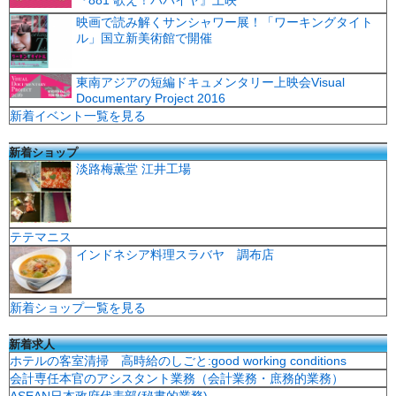
映画で読み解くサンシャワー展！「ワーキングタイト
ル」国立新美術館で開催
東南アジアの短編ドキュメンタリー上映会Visual
Documentary Project 2016
新着イベント一覧を見る
新着ショップ
淡路梅薫堂 江井工場
テテマニス
インドネシア料理スラバヤ 調布店
新着ショップ一覧を見る
新着求人
ホテルの客室清掃 高時給のしごと:good working conditions
会計専任本官のアシスタント業務（会計業務・庶務的業務）
ASEAN日本政府代表部(秘書的業務)