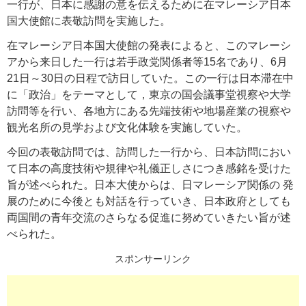
一行が、日本に感謝の意を伝えるために在マレーシア日本
国大使館に表敬訪問を実施した。
在マレーシア日本国大使館の発表によると、このマレーシ
アから来日した一行は若手政党関係者等15名であり、6月
21日～30日の日程で訪日していた。この一行は日本滞在中
に「政治」をテーマとして，東京の国会議事堂視察や大学
訪問等を行い、各地方にある先端技術や地場産業の視察や
観光名所の見学および文化体験を実施していた。
今回の表敬訪問では、訪問した一行から、日本訪問におい
て日本の高度技術や規律や礼儀正しさにつき感銘を受けた
旨が述べられた。日本大使からは、日マレーシア関係の 発
展のために今後とも対話を行っていき、日本政府としても
両国間の青年交流のさらなる促進に努めていきたい旨が述
べられた。
スポンサーリンク