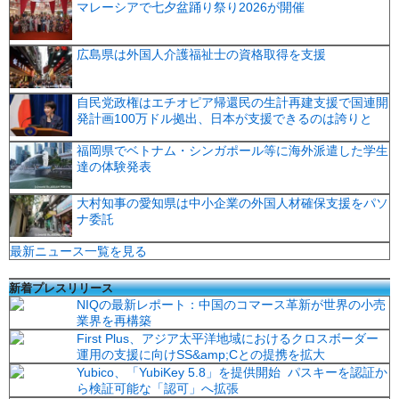
マレーシアで七夕盆踊り祭り2026が開催
広島県は外国人介護福祉士の資格取得を支援
自民党政権はエチオピア帰還民の生計再建支援で国連開
発計画100万ドル拠出、日本が支援できるのは誇りと
福岡県でベトナム・シンガポール等に海外派遣した学生
達の体験発表
大村知事の愛知県は中小企業の外国人材確保支援をパソ
ナ委託
最新ニュース一覧を見る
新着プレスリリース
NIQの最新レポート：中国のコマース革新が世界の小売
業界を再構築
First Plus、アジア太平洋地域におけるクロスボーダー
運用の支援に向けSS&amp;Cとの提携を拡大
Yubico、「YubiKey 5.8」を提供開始 パスキーを認証か
ら検証可能な「認可」へ拡張