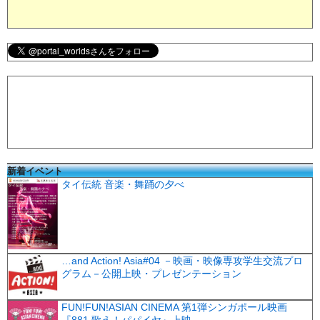
新着イベント
タイ伝統 音楽・舞踊の夕べ
…and Action! Asia#04 －映画・映像専攻学生交流プロ
グラム－公開上映・プレゼンテーション
FUN!FUN!ASIAN CINEMA 第1弾シンガポール映画
『881 歌え！パパイヤ』上映