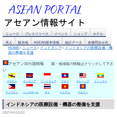
コ
ニュース
プレスリリース
イベント
ショップ
ホテル
求人
観光地
ASEAN基本情報
統計データ
各種問合せ先
ン
HOME
>
ニュース
>
インドネシア
>
インドネシアの医療設備・機
器の整備を支援
テ
ン
アセアン10カ国情報
国・地域毎の情報はクリックして下さ
い
ツ
ブルネイ
カンボジア
インドネシア
ラオス
マレーシア
ミャンマー
へ
ス
フィリピン
シンガポール
タイ
ベトナム
アセアン
キ
インドネシアの医療設備・機器の整備を支援
2021年4月22日
ッ