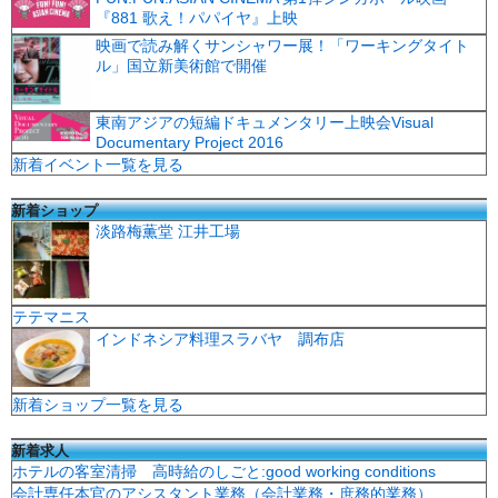
『881 歌え！パパイヤ』上映
映画で読み解くサンシャワー展！「ワーキングタイト
ル」国立新美術館で開催
東南アジアの短編ドキュメンタリー上映会Visual
Documentary Project 2016
新着イベント一覧を見る
新着ショップ
淡路梅薫堂 江井工場
テテマニス
インドネシア料理スラバヤ 調布店
新着ショップ一覧を見る
新着求人
ホテルの客室清掃 高時給のしごと:good working conditions
会計専任本官のアシスタント業務（会計業務・庶務的業務）