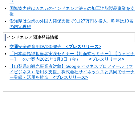
立
国際協力銀はカネカのインドネシア法人の加工油脂製品事業を支
援
愛知県は企業の外国人確保支援で9,127万円を投入、昨年は10名
の内定獲得
インドネシア関連登録情報
交通安全教育用DVDを発売
<プレスリリース>
「日本語指導担当者実践セミナー【対面式セミナー】【ウェビナ
ー】」のご案内2023年3月3日（金）
<プレスリリース>
【山梨県の観光事業者対象】Google ビジネスプロフィール（マ
イビジネス）活用を支援。株式会社サイネックスと共同でオーナ
ー登録・活用を推進
<プレスリリース>