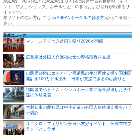
ASEAN PORTALとはASEAN１０カ国に関連する各種情報（イベ
ント、求人、ショップ、ホテルなど）の参照および登録が出来るサ
イトです。
本サイトの使い方は
こちら(ASEANポータルの歩き方)
からご確認下
さい。
最新ニュース
マレーシアで七夕盆踊り祭り2026が開催
広島県は外国人介護福祉士の資格取得を支援
自民党政権はエチオピア帰還民の生計再建支援で国連開
発計画100万ドル拠出、日本が支援できるのは誇りと
福岡県でベトナム・シンガポール等に海外派遣した学生
達の体験発表
大村知事の愛知県は中小企業の外国人材確保支援をパソ
ナ委託
ユニクロ・フィリピンが日比友好イベント、伝統衣料ブ
ランドとコラボ