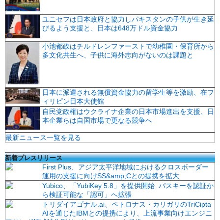
ユニセフは日本政府と協力しパキスタンの子供が生き延
びるよう支援と、日本は648万ドル資金協力
小池都政はチルドレンファーストで幼稚園・保育所から
多文化共生へ、子供に海外志向がないのは課題と
日本に派遣される無償資金協力の留学生等を激励、在フ
ィリピン日本大使館
自民党政権はウクライナ企業の日本市場進出を支援、日
本企業らは自国市場で更なる競争へ
最新ニュース一覧を見る
新着プレスリリース
First Plus、アジア太平洋地域におけるクロスボーダー
運用の支援に向けSS&amp;Cとの提携を拡大
Yubico、「YubiKey 5.8」を提供開始 パスキーを認証か
ら検証可能な「認可」へ拡張
トリダイアゴナル.ai、ペトロナス・カリガリのTriCipta
AIを通じたIBMとの提携により、上流事業向けエンジニ