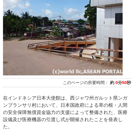
このページの所要時間：
約
0
分
50
秒
在インドネシア日本大使館は、西ジャワ州ガルット県ンガ
ンプランサリ村において、日本国政府による草の根・人間
の安全保障無償資金協力の支援によって整備された、医療
設備及び医療機器の引渡し式が開催されたことを発表し
た。